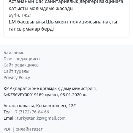
Астананың бас санитариялық дәрігері вакцинаға
қатысты мәлімдеме жасады
Бүгін, 14:21
ІІМ басшылығы Шымкент полициясына нақты
тапсырмалар берді
Байланыс
Газет редакциясы
Сайт редакциясы
Сайт туралы
Privacy Policy
ҚР Ақпарат және қоғамдық даму министрлігі,
№KZ36VPY00019169 куәлігі, 08.01.2020 ж.
Астана қаласы, Қонаев көшесі, 12/1
Тел:
+7 (7172) 76-84-66
Email:
turkystan.kz@gmail.com
PDF | онлайн газет