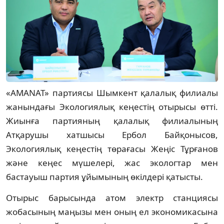
«AMANAT» партиясы Шымкент қалалық филиалы
жанындағы Экологиялық кеңестің отырысы өтті.
Жиынға партияның қалалық филиалының
Атқарушы хатшысы Ербол Байқонысов,
Экологиялық кеңестің төрағасы Жеңіс Тұрғанов
және кеңес мүшелері, жас экологтар мен
бастауыш партия ұйымының өкілдері қатысты.
Отырыс барысында атом электр станциясы
жобасының маңызы мен оның ел экономикасына