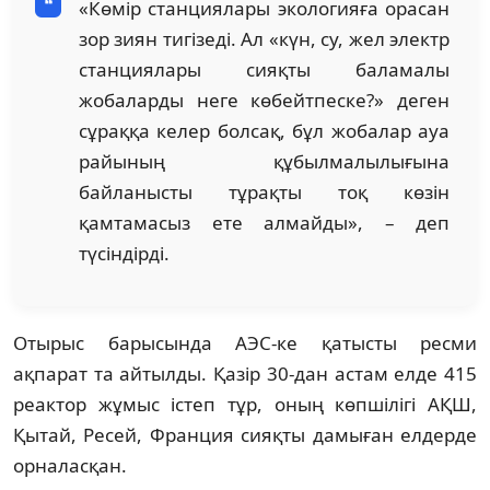
«Көмір станциялары экологияға орасан
зор зиян тигізеді. Ал «күн, су, жел электр
станциялары сияқты баламалы
жобаларды неге көбейтпеске?» деген
сұраққа келер болсақ, бұл жобалар ауа
райының құбылмалылығына
байланысты тұрақты тоқ көзін
қамтамасыз ете алмайды», – деп
түсіндірді.
Отырыс барысында АЭС-ке қатысты ресми
ақпарат та айтылды. Қазір 30-дан астам елде 415
реактор жұмыс істеп тұр, оның көпшілігі АҚШ,
Қытай, Ресей, Франция сияқты дамыған елдерде
орналасқан.