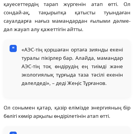
қауесеттердің тарап жүргенін атап өтті. Ол
сондай-ақ, тақырыпқа қатысты туындаған
сауалдарға нағыз мамандардан ғылыми дәлме-
дәл жауап алу қажеттігін айтты.
«АЭС-тің қоршаған ортаға зиянды екені
туралы пікірлер бар. Алайда, мамандар
АЭС-тің тоқ өндірудің ең тиімді және
экологиялық тұрғыда таза тәсілі екенін
дәлелдеді», – деді Жеңіс Тұрғанов.
Ол сонымен қатар, қазір елімізде энергияның бір
бөлігі көмір арқылы өндірілетінін атап өтті.