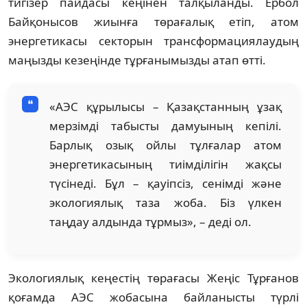
тигізер пайдасы кеңінен талқыланды. Ербол
Байқонысов жиынға төрағалық етіп, атом
энергетикасы секторын трансформациялаудың
маңызды кезеңінде тұрғанымызды атап өтті.
«АЭС құрылысы – Қазақстанның ұзақ
мерзімді табысты дамуының кепілі.
Барлық озық ойлы тұлғалар атом
энергетикасының тиімділігін жақсы
түсінеді. Бұл – қауіпсіз, сенімді және
экологиялық таза жоба. Біз үлкен
таңдау алдында тұрмыз», – деді ол.
Экологиялық кеңестің төрағасы Жеңіс Тұрғанов
қоғамда АЭС жобасына байланысты түрлі