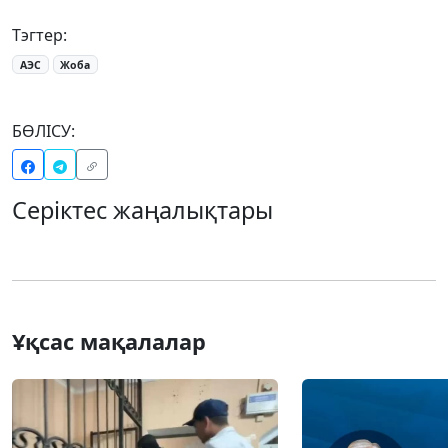
Тэгтер:
АЭС
Жоба
БӨЛІСУ:
Серіктес жаңалықтары
Ұқсас мақалалар