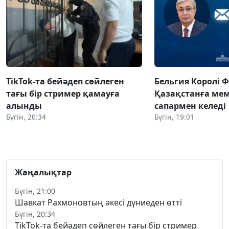
TikTok-та бейәдеп сөйлеген
Бельгия Королі 
тағы бір стример қамауға
Қазақстанға ме
алынды
сапармен келеді
Бүгін, 20:34
Бүгін, 19:01
Жаңалықтар
Бүгін, 21:00
Шавкат Рахмоновтың әкесі дүниеден өтті
Бүгін, 20:34
TikTok-та бейәдеп сөйлеген тағы бір стример