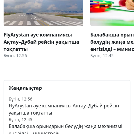
FlyArystan әуе компаниясы
Балабақша оры
Ақтау–Дубай рейсін уақытша
бөлудің жаңа ме
тоқтатты
енгізілді – мини
Бүгін, 12:56
Бүгін, 12:45
Жаңалықтар
Бүгін, 12:56
FlyArystan әуе компаниясы Ақтау–Дубай рейсін
уақытша тоқтатты
Бүгін, 12:45
Балабақша орындарын бөлудің жаңа механизмі
енгізілді – министрлік