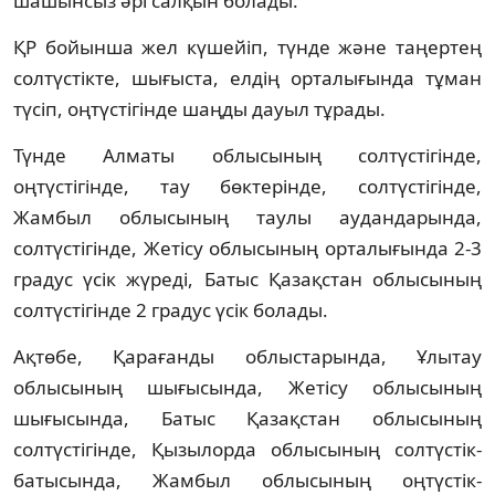
шашынсыз әрі салқын болады.
ҚР бойынша жел күшейіп, түнде және таңертең
солтүстікте, шығыста, елдің орталығында тұман
түсіп, оңтүстігінде шаңды дауыл тұрады.
Түнде Алматы облысының солтүстігінде,
оңтүстігінде, тау бөктерінде, солтүстігінде,
Жамбыл облысының таулы аудандарында,
солтүстігінде, Жетісу облысының орталығында 2-3
градус үсік жүреді, Батыс Қазақстан облысының
солтүстігінде 2 градус үсік болады.
Ақтөбе, Қарағанды облыстарында,
Ұлытау
облысының шығысында, Жетісу облысының
шығысында,
Батыс Қазақстан
облысының
солтүстігінде, Қызылорда облысының солтүстік-
батысында, Жамбыл
облысының оңтүстік-