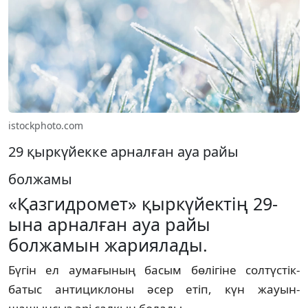
istockphoto.com
29 қыркүйекке арналған ауа райы
болжамы
«Қазгидромет» қыркүйектің 29-
ына арналған ауа райы
болжамын жариялады.
Бүгін ел аумағының басым бөлігіне солтүстік-
батыс антициклоны әсер етіп, күн жауын-