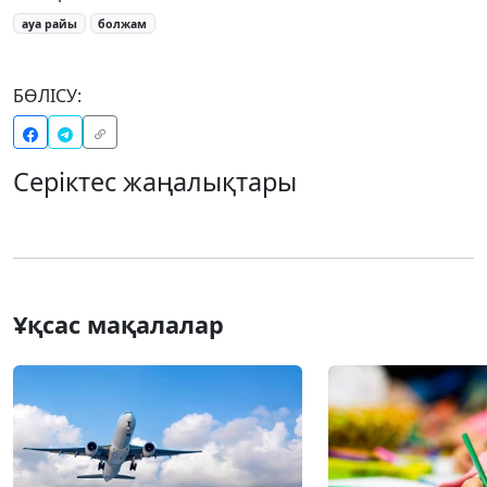
ауа райы
болжам
БӨЛІСУ:
Серіктес жаңалықтары
Ұқсас мақалалар