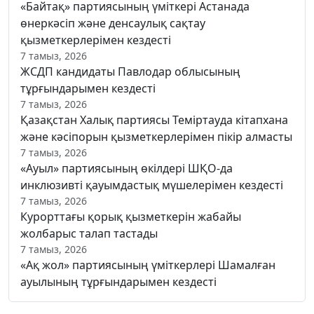
«Байтақ» партиясының үміткері Астанада
өнеркәсіп және денсаулық сақтау
қызметкерлерімен кездесті
7 тамыз, 2026
ЖСДП кандидаты Павлодар облысының
тұрғындарымен кездесті
7 тамыз, 2026
Қазақстан Халық партиясы Теміртауда кітапхана
және кәсіпорын қызметкерлерімен пікір алмасты
7 тамыз, 2026
«Ауыл» партиясының өкілдері ШҚО-да
инклюзивті қауымдастық мүшелерімен кездесті
7 тамыз, 2026
Курорттағы қорық қызметкерін жабайы
жолбарыс талап тастады
7 тамыз, 2026
«Ақ жол» партиясының үміткерлері Шамалған
ауылының тұрғындарымен кездесті