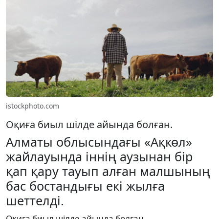
istockphoto.com
Оқиға биыл шілде айында болған.
Алматы облысындағы «Ақкөл»
жайлауында іннің аузынан бір
қап қару тауып алған малшының
бас бостандығы екі жылға
шеттелді.
Оқиға биыл шілде айында болған.