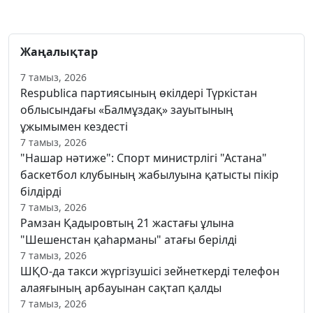
Жаңалықтар
7 тамыз, 2026
Respublica партиясының өкілдері Түркістан
облысындағы «Балмұздақ» зауытының
ұжымымен кездесті
7 тамыз, 2026
"Нашар нәтиже": Спорт министрлігі "Астана"
баскетбол клубының жабылуына қатысты пікір
білдірді
7 тамыз, 2026
Рамзан Қадыровтың 21 жастағы ұлына
"Шешенстан қаһарманы" атағы берілді
7 тамыз, 2026
ШҚО-да такси жүргізушісі зейнеткерді телефон
алаяғының арбауынан сақтап қалды
7 тамыз, 2026