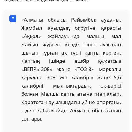
«Алматы облысы Райымбек ауданы,
Жамбыл ауылдық округіне қарасты
«Аққөл» жайлауында малшы мал
жайып жүрген кезде іннің аузынан
шығып тұрған ақ түсті қапты көрген.
Қаптың ішінде ешбір құжатсыз
«ВЕПРЬ-308» және «ТОЗ-8» маркалы
қарулар, 308 win калибрлі және 5,6
калибрлі мылтықтардың оқ-дәрісі
болған. Малшы қапты атына тиеп алып,
Қаратоған ауылындағы үйіне апарған»,
- деп хабарлайды Алматы облысының
соттары.