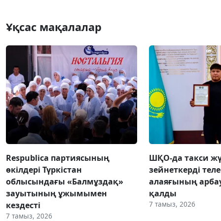
Ұқсас мақалалар
Respublica партиясының
ШҚО-да такси жү
өкілдері Түркістан
зейнеткерді тел
облысындағы «Балмұздақ»
алаяғының арба
зауытының ұжымымен
қалды
7 тамыз, 2026
кездесті
7 тамыз, 2026