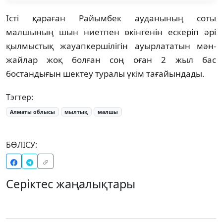
Істі қараған Райымбек ауданының соты
малшының шын ниетпен өкінгенін ескеріп әрі
қылмыстық жауапкершілігін ауырлататын мән-
жайлар жоқ болған соң оған 2 жыл бас
бостандығын шектеу туралы үкім тағайындады.
Тэгтер:
Алматы облысы
мылтық
малшы
БӨЛІСУ:
Серіктес жаңалықтары