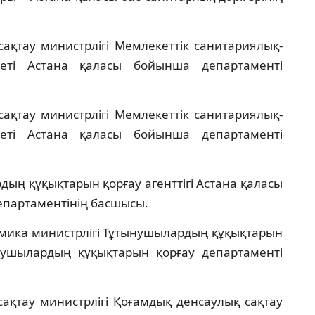
ақтау министрлігі Мемлекеттік санитариялық-
теті Астана қаласы бойынша департаменті
ақтау министрлігі Мемлекеттік санитариялық-
теті Астана қаласы бойынша департаменті
ың құқықтарын қорғау агенттігі Астана қаласы
епартаментінің басшысы.
омика министрлігі Тұтынушылардың құқықтарын
нушылардың құқықтарын қорғау департаменті
ақтау министрлігі Қоғамдық денсаулық сақтау