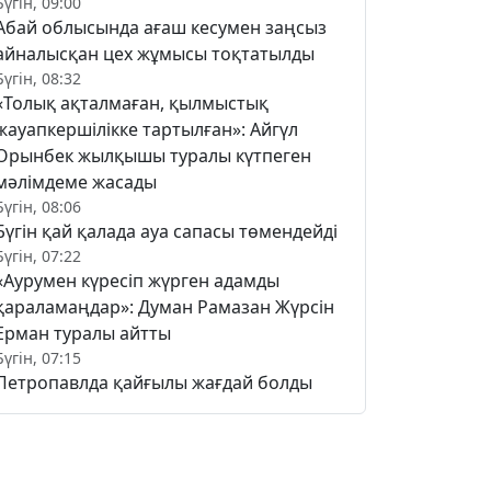
Бүгін, 09:00
Абай облысында ағаш кесумен заңсыз
айналысқан цех жұмысы тоқтатылды
Бүгін, 08:32
«Толық ақталмаған, қылмыстық
жауапкершілікке тартылған»: Айгүл
Орынбек жылқышы туралы күтпеген
мәлімдеме жасады
Бүгін, 08:06
Бүгін қай қалада ауа сапасы төмендейді
Бүгін, 07:22
«Аурумен күресіп жүрген адамды
қараламаңдар»: Думан Рамазан Жүрсін
Ерман туралы айтты
Бүгін, 07:15
Петропавлда қайғылы жағдай болды