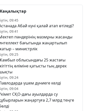
Жаңалықтар
Бүгін, 09:45
Астанада Абай күні қалай атап өтіледі?
Бүгін, 09:41
Мектеп пәндерінің мазмұны жасанды
интеллект бағытында жаңартылып
жатыр – министрлік
Бүгін, 09:25
Жамбыл облысындағы 25 жастағы
жігіттің өліміне қатысты тың дерек
шықты
Бүгін, 09:24
Павлодарда үшем дүниеге келді
Бүгін, 09:04
Үкімет СҚО-дағы ауылдарда су
құбырларын жаңартуға 2,7 млрд теңге
бөлді