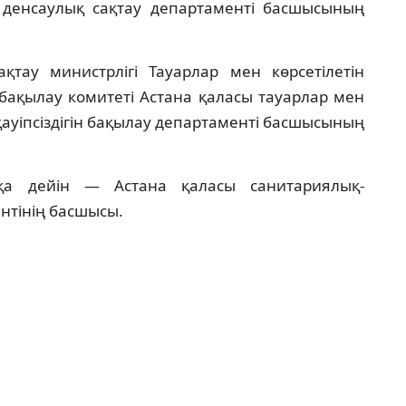
 денсаулық сақтау департаменті басшысының
тау министрлігі Тауарлар мен көрсетілетін
н бақылау комитеті Астана қаласы тауарлар мен
қауіпсіздігін бақылау департаменті басшысының
тқа дейін — Астана қаласы санитариялық-
нтінің басшысы.