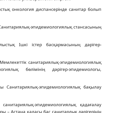
тық онкология диспансерінде санитар болып
Санитариялық-эпидемиологиялық стансасының
стық Ішкі істер басқармасының дәрігер-
Мемлекеттік санитариялық-эпидемиологиялық
гиялық бөлімінің дәрігер-эпидемиологы,
ы Санитариялық-эпидемиологиялық бақылау
санитариялық-эпидемиологиялық қадағалау
ы – Астана қаласы бас санитарлық дәрігерінің