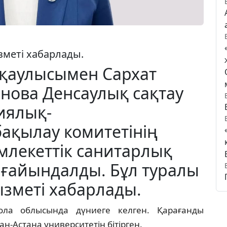
зметі хабарлады.
ң қаулысымен Сархат
нова Денсаулық сақтау
иялық-
ақылау комитетінің
емлекеттік санитарлық
тағайындалды. Бұл туралы
ызметі хабарлады.
ла облысында дүниеге келген. Қарағанды
н-Астана университетін бітірген.