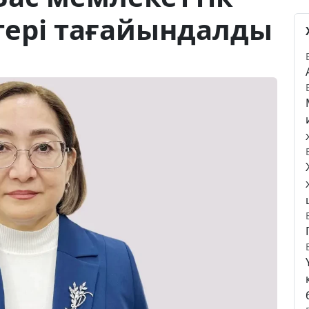
гері тағайындалды