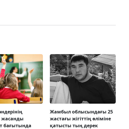
әндерінің
Жамбыл облысындағы 25
 жасанды
жастағы жігіттің өліміне
т бағытында
қатысты тың дерек