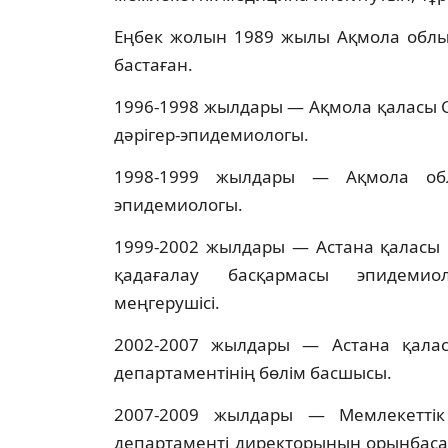
Еңбек жолын 1989 жылы Ақмола облыс
бастаған.
1996-1998 жылдары — Ақмола қаласы 
дәрігер-эпидемиологы.
1998-1999 жылдары — Ақмола облы
эпидемиологы.
1999-2002 жылдары — Астана қаласы 
қадағалау басқармасы эпидемиоло
меңгерушісі.
2002-2007 жылдары — Астана қалас
департаментінің бөлім басшысы.
2007-2009 жылдары — Мемлекеттік 
департаменті директорының орынбасар