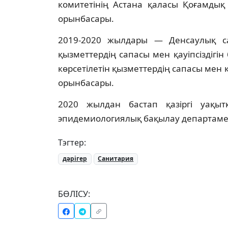
комитетінің Астана қаласы Қоғамдық
орынбасары.
2019-2020 жылдары — Денсаулық сақ
қызметтердің сапасы мен қауіпсіздігі
көрсетілетін қызметтердің сапасы мен 
орынбасары.
2020 жылдан бастап қазіргі уақы
эпидемиологиялық бақылау департаме
Тэгтер:
дәрігер
Санитария
БӨЛІСУ: