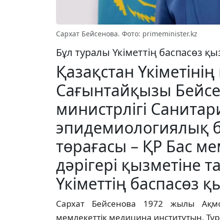
Сархат Бейсенова. Фото: primeminister.kz
Бұл туралы Үкіметтің баспасөз қы
Қазақстан Үкіметіні
Сағынтайқызы Бейсе
министрлігі Санитар
эпидемиологиялық б
төрағасы – ҚР Бас м
дәрігері қызметіне 
Үкіметтің баспасөз қ
Сархат Бейсенова 1972 жылы Ақмо
мемлекеттік медицина институтын, Тұра