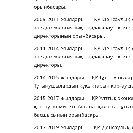
орынбасары.
2009-2011 жылдары — ҚР Денсаулық с
эпидемиологиялық қадағалау коми
директорының орынбасары.
2011-2014 жылдары — ҚР Денсаулық с
эпидемиологиялық қадағалау коми
директоры.
2014-2015 жылдары — ҚР Тұтынушылард
Тұтынушылардың құқықтарын қорғау д
2015-2017 жылдары — ҚР Ұлттық экон
қорғау комитеті Астана қаласы Тұты
басшысының орынбасары.
2017-2019 жылдары — ҚР Денсаулық с