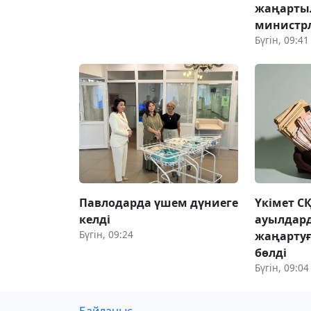
жаңарты
министр
Бүгін, 09:41
Павлодарда үшем дүниеге
Үкімет С
келді
ауылдард
Бүгін, 09:24
жаңартуғ
бөлді
Бүгін, 09:04
Байланыс