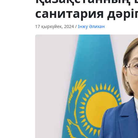
санитария дәрі
17 қыркүйек, 2024
/
Інжу Әлихан