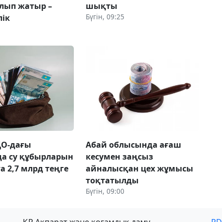
лып жатыр –
шықты
Бүгін, 09:25
лік
ҚО-дағы
Абай облысында ағаш
а су құбырларын
кесумен заңсыз
а 2,7 млрд теңге
айналысқан цех жұмысы
тоқтатылды
Бүгін, 09:00
ҚР Ақпарат және қоғамдық даму
PD