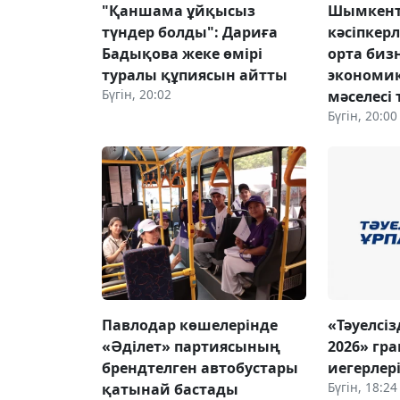
"Қаншама ұйқысыз
Шымкент
түндер болды": Дариға
кәсіпкер
Бадықова жеке өмірі
орта бизн
туралы құпиясын айтты
экономи
Бүгін, 20:02
мәселесі
Бүгін, 20:00
Павлодар көшелерінде
«Тәуелсіз
«Әділет» партиясының
2026» гр
брендтелген автобустары
иегерлер
Бүгін, 18:24
қатынай бастады