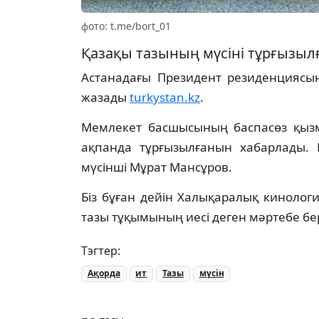
фото: t.me/bort_01
Қазақы тазының мүсіні тұрғызыл
Астанадағы Президент резиденциясы
жазады
turkystan.kz
.
Мемлекет басшысының баспасөз қызм
ақпанда тұрғызылғанын хабарлады. 
мүсінші Мұрат Мансұров.
Біз бұған дейін Халықаралық кинолог
тазы тұқымының иесі деген мәртебе бер
Тэгтер:
Ақорда
ит
Тазы
мүсін