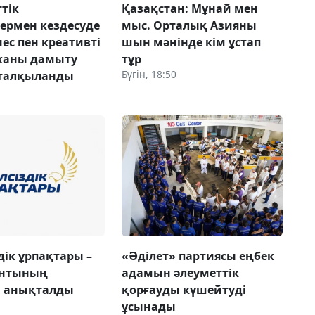
тік
Қазақстан: Мұнай мен
лермен кездесуде
мыс. Орталық Азияны
ес пен креативті
шын мәнінде кім ұстап
каны дамыту
тұр
Бүгін, 18:50
 талқыланды
дік ұрпақтары –
«Әділет» партиясы еңбек
антының
адамын әлеуметтік
і анықталды
қорғауды күшейтуді
ұсынады