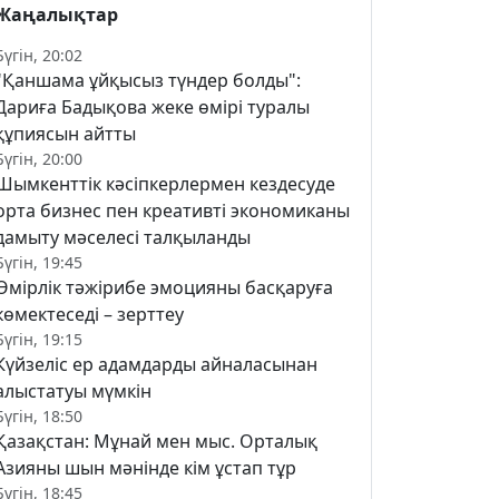
Жаңалықтар
Бүгін, 20:02
"Қаншама ұйқысыз түндер болды":
Дариға Бадықова жеке өмірі туралы
құпиясын айтты
Бүгін, 20:00
Шымкенттік кәсіпкерлермен кездесуде
орта бизнес пен креативті экономиканы
дамыту мәселесі талқыланды
Бүгін, 19:45
Өмірлік тәжірибе эмоцияны басқаруға
көмектеседі – зерттеу
Бүгін, 19:15
Күйзеліс ер адамдарды айналасынан
алыстатуы мүмкін
Бүгін, 18:50
Қазақстан: Мұнай мен мыс. Орталық
Азияны шын мәнінде кім ұстап тұр
Бүгін, 18:45