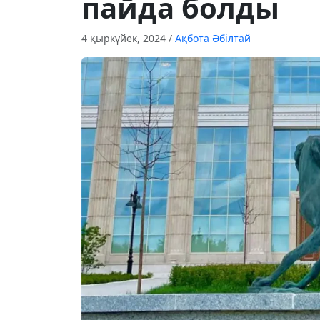
пайда болды
4 қыркүйек, 2024
/
Ақбота Әбілтай