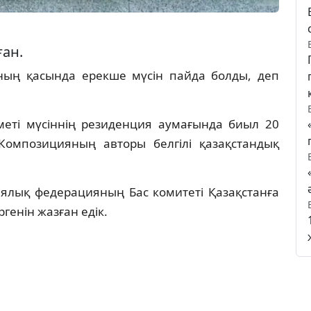
ған.
ның қасында ерекше мүсін пайда болды, деп
еті мүсіннің резиденция аумағында биыл 20
Композицияның авторы белгілі қазақстандық
иялық федерацияның Бас комитеті Қазақстанға
генін жазған едік.