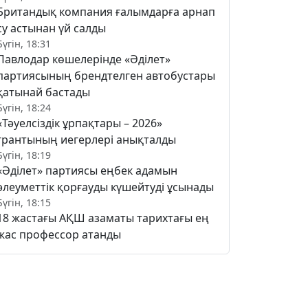
Британдық компания ғалымдарға арнап
су астынан үй салды
Бүгін, 18:31
Павлодар көшелерінде «Әділет»
партиясының брендтелген автобустары
қатынай бастады
Бүгін, 18:24
«Тәуелсіздік ұрпақтары – 2026»
грантының иегерлері анықталды
Бүгін, 18:19
«Әділет» партиясы еңбек адамын
әлеуметтік қорғауды күшейтуді ұсынады
Бүгін, 18:15
18 жастағы АҚШ азаматы тарихтағы ең
жас профессор атанды