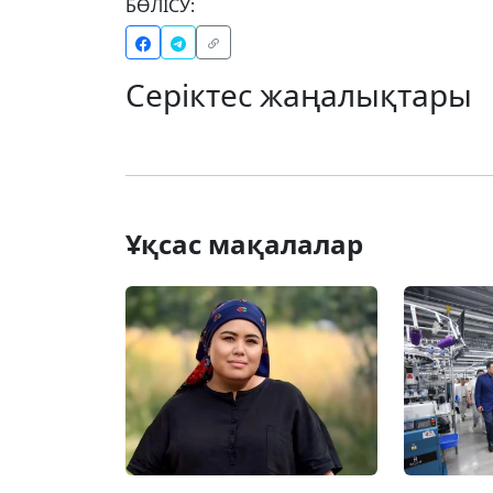
БӨЛІСУ:
Серіктес жаңалықтары
Ұқсас мақалалар