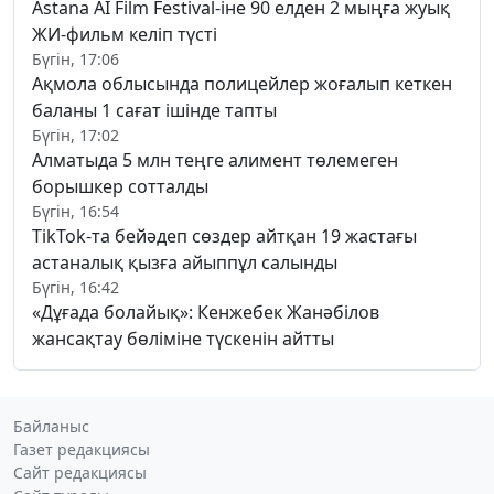
Astana AI Film Festival-іне 90 елден 2 мыңға жуық
ЖИ-фильм келіп түсті
Бүгін, 17:06
Ақмола облысында полицейлер жоғалып кеткен
баланы 1 сағат ішінде тапты
Бүгін, 17:02
Алматыда 5 млн теңге алимент төлемеген
борышкер сотталды
Бүгін, 16:54
TikTok-та бейәдеп сөздер айтқан 19 жастағы
астаналық қызға айыппұл салынды
Бүгін, 16:42
«Дұғада болайық»: Кенжебек Жанәбілов
жансақтау бөліміне түскенін айтты
Байланыс
Газет редакциясы
Сайт редакциясы