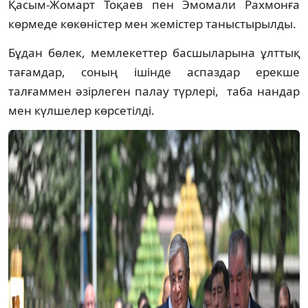
Қасым-Жомарт Тоқаев пен Эмомали Рахмонға
көрмеде көкөністер мен жемістер таныстырылды.
Бұдан бөлек, мемлекеттер басшыларына ұлттық
тағамдар, соның ішінде аспаздар ерекше
талғаммен әзірлеген палау түрлері, таба нандар
мен күлшелер көрсетілді.