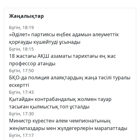
Жаңалықтар
Бүгін, 18:19
«Әділет» партиясы еңбек адамын әлеуметтік
қорғауды күшейтуді ұсынады
Бүгін, 18:15
18 жастағы АҚШ азаматы тарихтағы ең жас
профессор атанды
Бүгін, 17:50
БҚО-да полиция алаяқтардың жаңа тәсілі туралы
ескертті
Бүгін, 17:43
Қытайдан контрабандалық жолмен тауар
тасыған қылмыстық топ ұсталды
Бүгін, 17:30
Министр күрестен әлем чемпионатының
жеңімпаздары мен жүлдегерлерін марапаттады
Бүгін, 17:17