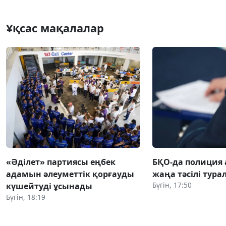
Ұқсас мақалалар
«Әділет» партиясы еңбек
БҚО-да полиция
адамын әлеуметтік қорғауды
жаңа тәсілі тура
Бүгін, 17:50
күшейтуді ұсынады
Бүгін, 18:19