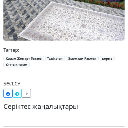
Тэгтер:
Қасым-Жомарт Тоқаев
Тәжікстан
Эмомали Рахмон
көрме
Ұлттық тағам
БӨЛІСУ:
Серіктес жаңалықтары