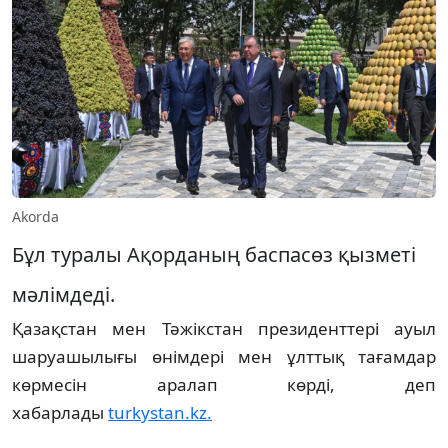
Akorda
Бұл туралы Ақорданың баспасөз қызметі
мәлімдеді.
Қазақстан мен Тәжікстан президенттері ауыл
шаруашылығы өнімдері мен ұлттық тағамдар
көрмесін аралап көрді, деп
хабарлады
turkystan.kz.