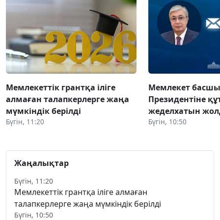
Мемлекеттік грантқа іліге
Мемлекет басшы
алмаған талапкерлерге жаңа
Президентіне құ
мүмкіндік берілді
жеделхатын жо
Бүгін, 11:20
Бүгін, 10:50
Жаңалықтар
Бүгін, 11:20
Мемлекеттік грантқа іліге алмаған
талапкерлерге жаңа мүмкіндік берілді
Бүгін, 10:50