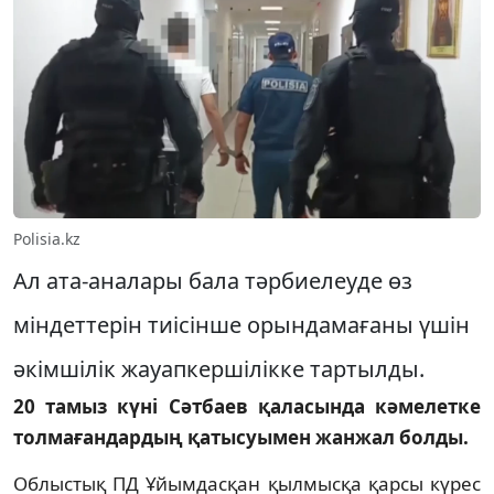
Polisia.kz
Ал ата-аналары бала тәрбиелеуде өз
міндеттерін тиісінше орындамағаны үшін
әкімшілік жауапкершілікке тартылды.
20 тамыз күні Сәтбаев қаласында кәмелетке
толмағандардың қатысуымен жанжал болды.
Облыстық ПД Ұйымдасқан қылмысқа қарсы күрес