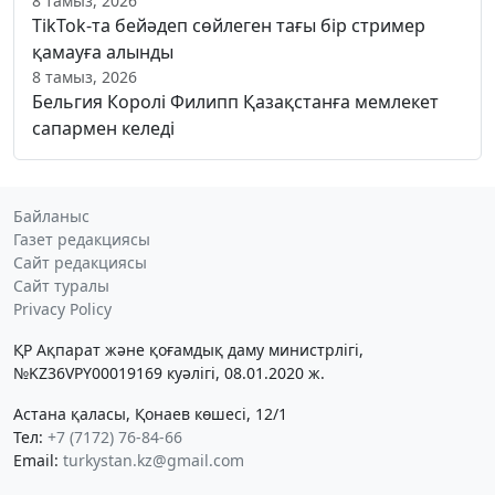
8 тамыз, 2026
TikTok-та бейәдеп сөйлеген тағы бір стример
қамауға алынды
8 тамыз, 2026
Бельгия Королі Филипп Қазақстанға мемлекет
сапармен келеді
Байланыс
Газет редакциясы
Сайт редакциясы
Сайт туралы
Privacy Policy
ҚР Ақпарат және қоғамдық даму министрлігі,
№KZ36VPY00019169 куәлігі, 08.01.2020 ж.
Астана қаласы, Қонаев көшесі, 12/1
Тел:
+7 (7172) 76-84-66
Email:
turkystan.kz@gmail.com