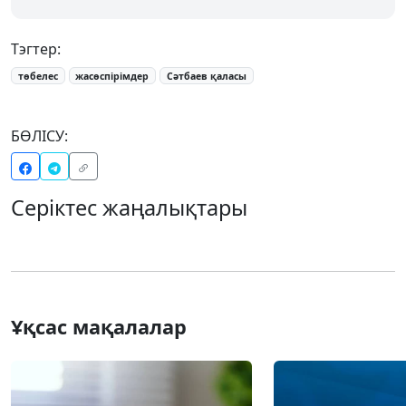
Тэгтер:
төбелес
жасөспірімдер
Сәтбаев қаласы
БӨЛІСУ:
Серіктес жаңалықтары
Ұқсас мақалалар