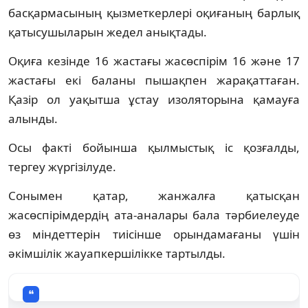
басқармасының қызметкерлері оқиғаның барлық
қатысушыларын жедел анықтады.
Оқиға кезінде 16 жастағы жасөспірім 16 және 17
жастағы екі баланы пышақпен жарақаттаған.
Қазір ол уақытша ұстау изоляторына қамауға
алынды.
Осы факті бойынша қылмыстық іс қозғалды,
тергеу жүргізілуде.
Сонымен қатар, жанжалға қатысқан
жасөспірімдердің ата-аналары бала тәрбиелеуде
өз міндеттерін тиісінше орындамағаны үшін
әкімшілік жауапкершілікке тартылды.