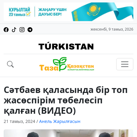
жексенбі, 9 тамыз, 2026
Сәтбаев қаласында бір топ
жасөспірім төбелесіп
қалған (ВИДЕО)
21 тамыз, 2024
/
Анель Жарылғасын