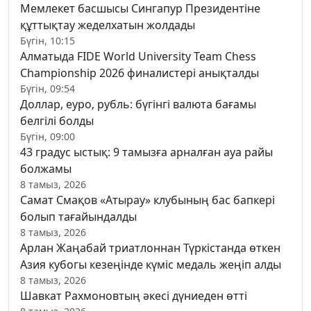
Мемлекет басшысы Сингапур Президентіне
құттықтау жеделхатын жолдады
Бүгін, 10:15
Алматыда FIDE World University Team Chess
Championship 2026 финалистері анықталды
Бүгін, 09:54
Доллар, еуро, рубль: бүгінгі валюта бағамы
белгілі болды
Бүгін, 09:00
43 градус ыстық: 9 тамызға арналған ауа райы
болжамы
8 тамыз, 2026
Самат Смақов «Атырау» клубының бас бапкері
болып тағайындалды
8 тамыз, 2026
Арлан Жаңабай триатлоннан Түркістанда өткен
Азия кубогы кезеңінде күміс медаль жеңіп алды
8 тамыз, 2026
Шавкат Рахмоновтың әкесі дүниеден өтті