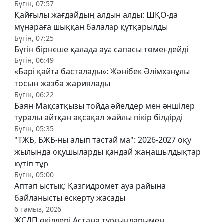
Бүгін, 07:57
Қайғылы жағдайдың алдын алды: ШҚО-да
мұнараға шыққан балалар құтқарылды
Бүгін, 07:25
Бүгін бірнеше қалада ауа сапасы төмендейді
Бүгін, 06:49
«Бәрі қайта басталады»: Жәнібек Әлімханұлы
тосын жазба жариялады
Бүгін, 06:22
Баян Мақсатқызы тойда әйелдер мен әншілер
туралы айтқан ақсақал жайлы пікір білдірді
Бүгін, 05:35
"ТЖБ, БЖБ-ны алып тастай ма": 2026-2027 оқу
жылында оқушыларды қандай жаңашылдықтар
күтіп тұр
Бүгін, 05:00
Аптап ыстық: Қазгидромет ауа райына
байланысты ескерту жасады
6 тамыз, 2026
ЖСДП өкілдері Астана тұрғындарымен