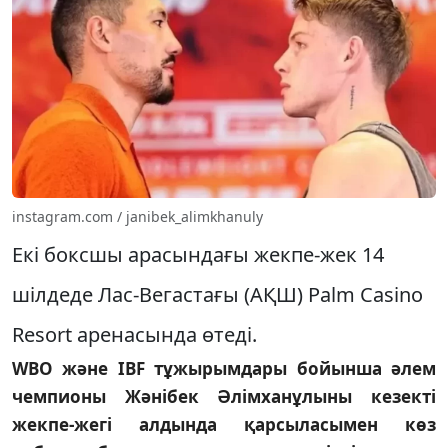
instagram.com / janibek_alimkhanuly
Екі боксшы арасындағы жекпе-жек 14
шілдеде Лас-Вегастағы (АҚШ) Palm Casino
Resort аренасында өтеді.
WBO және IBF тұжырымдары бойынша әлем
чемпионы Жәнібек Әлімханұлыны кезекті
жекпе-жегі алдында қарсыласымен көз