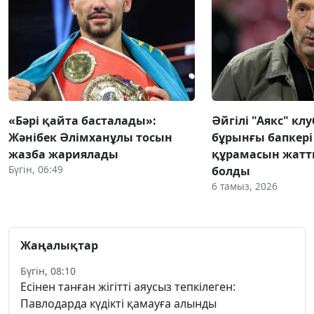
«Бәрі қайта басталады»:
Әйгілі "Аякс" к
Жәнібек Әлімханұлы тосын
бұрынғы бапкері
жазба жариялады
құрамасын жат
Бүгін, 06:49
болды
6 тамыз, 2026
Жаңалықтар
Бүгін, 08:10
Есінен танған жігітті аяусыз тепкілеген:
Павлодарда күдікті қамауға алынды