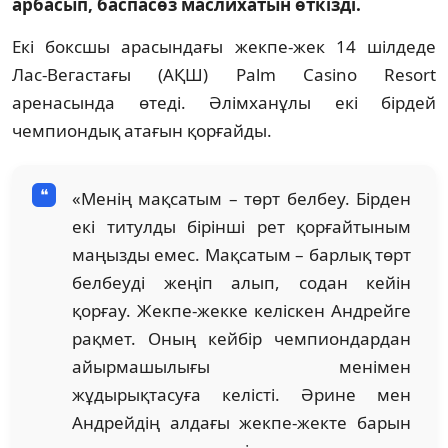
арбасып, баспасөз маслихатын өткізді.
Екі боксшы арасындағы жекпе-жек 14 шілдеде
Лас-Вегастағы (АҚШ) Palm Casino Resort
аренасында өтеді. Әлімханұлы екі бірдей
чемпиондық атағын қорғайды.
«Менің мақсатым – төрт белбеу. Бірден
екі титулды бірінші рет қорғайтыным
маңызды емес. Мақсатым – барлық төрт
белбеуді жеңіп алып, содан кейін
қорғау. Жекпе-жекке келіскен Андрейге
рақмет. Оның кейбір чемпиондардан
айырмашылығы менімен
жұдырықтасуға келісті. Әрине мен
Андрейдің алдағы жекпе-жекте барын