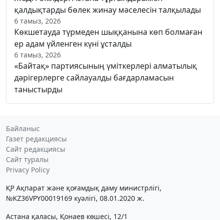
қалдықтарды бөлек жинау мәселесін талқылады
6 тамыз, 2026
Көкшетауда түрмеден шыққанына көп болмаған
ер адам үйленген күні ұсталды
6 тамыз, 2026
«Байтақ» партиясының үміткерлері алматылық
дәрігерлерге сайлауалды бағдарламасын
таныстырды
Байланыс
Газет редакциясы
Сайт редакциясы
Сайт туралы
Privacy Policy
ҚР Ақпарат және қоғамдық даму министрлігі,
№KZ36VPY00019169 куәлігі, 08.01.2020 ж.
Астана қаласы, Қонаев көшесі, 12/1