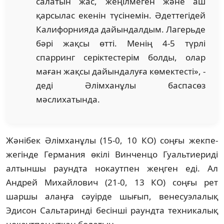
салатын жас, жеңілмеген және аш
қарсылас екенін түсінемін. Әдеттегідей
Калифорнияда дайындалдым. Лагерьде
бәрі жақсы өтті. Менің 4-5 түрлі
спарринг серіктестерім болды, олар
маған жақсы дайындалуға көмектесті», -
деді Әлімханұлы баспасөз
мәслихатында.
Жәнібек Әлімханұлы (15-0, 10 КО) соңғы жекпе-
жегінде Германия өкілі Винченцо Гуальтиериді
алтыншы раундта нокаутпен жеңген еді. Ал
Андрей Михайлович (21-0, 13 КО) соңғы рет
шаршы алаңға сәуірде шығып, венесуэлалық
Эдисон Сальтаринді бесінші раундта техникалық