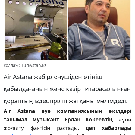
коллаж: Тurkystan.kz
Air Astana жәбірленушіден өтініш
қабылдағанын және қазір гитарасалынған
қораптың іздестіріліп жатқаны мәлімдеді.
Air Astana әуе компаниясының өкілдері
танымал музыкант Ерлан Көкеевтің
жүгін
жоғалту фактісін растады,
деп хабарлады