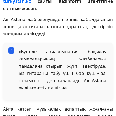
turkystan.kz
сайты Kazinform агенттігіне
сілтеме жасап.
Air Astana жәбірленушіден өтініш қабылдағанын
және қазір гитарасалынған қораптың іздестіріліп
жатқаны мәлімдеді.
«Бүгінде авиакомпания бақылау
камераларының жазбаларын
пайдалана отырып, жүкті іздестіруде.
Біз гитараны табу үшін бар күшімізді
саламыз», - деп хабарлады Air Astana
өкілі агенттік тілшісіне.
Айта кетсек, музыкалық аспаптың жоғалғаны