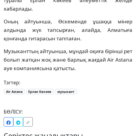
туралы Ерлан Көкеев әлеуметтік желіде
хабарлады.
Оның айтуынша, Өскеменде ұшаққа мінер
алдында жүк тапсырған, алайда, Алматыға
қонғанда гитарасын таппаған.
Музыканттың айтуынша, мұндай оқиға бірінші рет
болып жатқан жоқ және барлық жағдай Air Astana
әуе компаниясына қатысты.
Тэгтер:
Air Astana
Ерлан Көкеев
музыкант
БӨЛІСУ:
Серіктес жаңалықтары