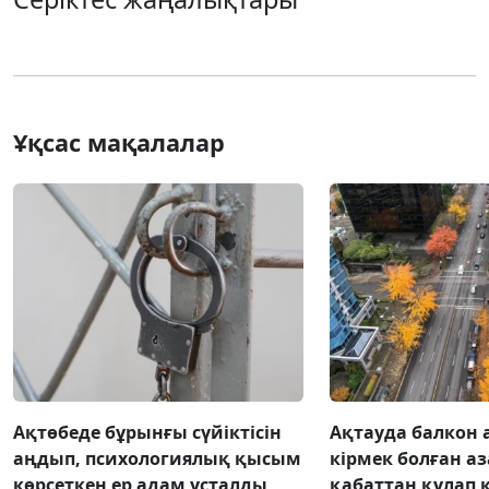
Ұқсас мақалалар
Ақтөбеде бұрынғы сүйіктісін
Ақтауда балкон 
аңдып, психологиялық қысым
кірмек болған аз
көрсеткен ер адам ұсталды
қабаттан құлап 