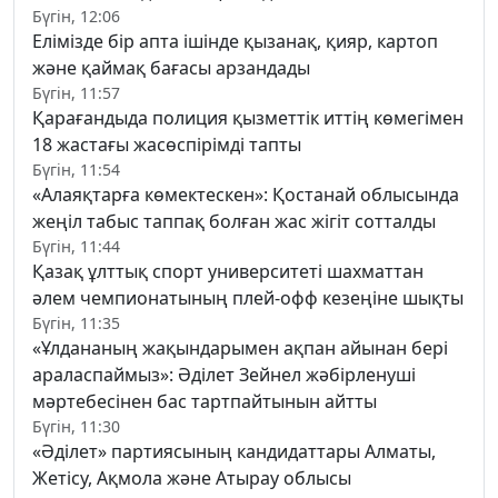
Бүгін, 12:06
Елімізде бір апта ішінде қызанақ, қияр, картоп
және қаймақ бағасы арзандады
Бүгін, 11:57
Қарағандыда полиция қызметтік иттің көмегімен
18 жастағы жасөспірімді тапты
Бүгін, 11:54
«Алаяқтарға көмектескен»: Қостанай облысында
жеңіл табыс таппақ болған жас жігіт сотталды
Бүгін, 11:44
Қазақ ұлттық спорт университеті шахматтан
әлем чемпионатының плей-офф кезеңіне шықты
Бүгін, 11:35
«Ұлдананың жақындарымен ақпан айынан бері
араласпаймыз»: Әділет Зейнел жәбірленуші
мәртебесінен бас тартпайтынын айтты
Бүгін, 11:30
«Әділет» партиясының кандидаттары Алматы,
Жетісу, Ақмола және Атырау облысы