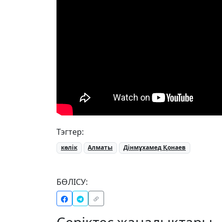
Тэгтер:
көлік
Алматы
Дінмұхамед Қонаев
БӨЛІСУ:
Серіктес жаңалықтары