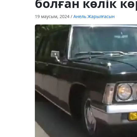
болған көлік кө
19 маусым, 2024
/
Анель Жарылғасын