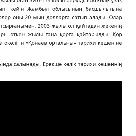
ылы оған ЗИЛ-115 көлігі берілді. Ескі көлік ұзақ
лып, кейін Жамбыл облысының басшылығына
керлер оны 20 мың долларға сатып алады. Олар
апсырғанымен, 2003 жылы ол қайтадан жекенің
қыры өткен жылы ғана қорға қайтарылды. Қор
токөлігін «Қонаев орталығы» тарихи кешеніне
сында салынады. Ерекше көлік тарихи кешеннің