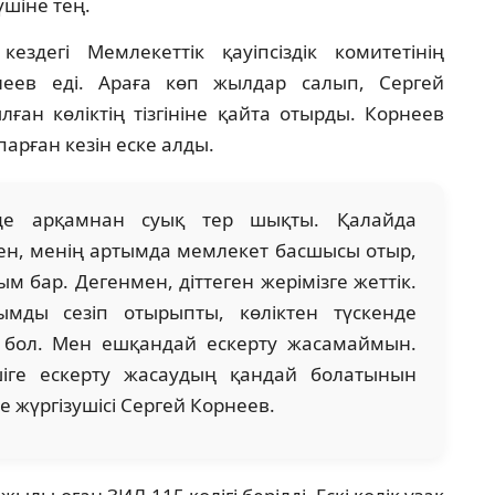
үшіне тең.
здегі Мемлекеттік қауіпсіздік комитетінің
неев еді. Араға көп жылдар салып, Сергей
ған көліктің тізгініне қайта отырды. Корнеев
рған кезін еске алды.
де арқамнан суық тер шықты. Қалайда
ден, менің артымда мемлекет басшысы отыр,
м бар. Дегенмен, діттеген жерімізге жеттік.
ды сезіп отырыпты, көліктен түскенде
 бол. Мен ешқандай ескерту жасамаймын.
ушіге ескерту жасаудың қандай болатынын
ке жүргізушісі Сергей Корнеев.