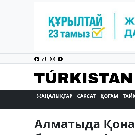
ЖАҢАЛЫҚТАР
САЯСАТ
ҚОҒАМ
ТАЙ
Алматыда Қонае