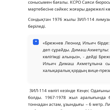
сонысымен бағалы. КСРО Саяси бюросы
мәртебесіне сәйкес жоғары дәрежелі көлі
Сондықтан 1976 жылы ЗИЛ-114 лимузи
беріледі.
«Брежнев Леонид Ильич бірде: 
деп сұрайды. Димаш Ахметұлы: «
көлігімді алыңыз», - дейді Бре
Ильич Димаш Ахметұлына сый
халықаралық қордың вице-прези
ЗИЛ-114 көлігі кезінде Кеңес Одағының
болды. 1967-1978 жыл аралығында 
тоннадан астам, ұзындығы – 6 метр. Ли