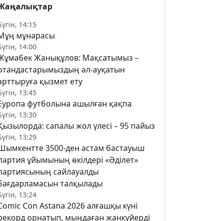
Жаңалықтар
Бүгін, 14:15
Мұң мұнарасы
Бүгін, 14:00
Жұмабек Жанықұлов: Мақсатымыз –
отандастарымыздың әл-ауқатын
арттыруға қызмет ету
Бүгін, 13:45
Еуропа футболына ашылған қақпа
Бүгін, 13:30
Қызылорда: сапалы жол үлесі – 95 пайыз
Бүгін, 13:29
Шымкентте 3500-ден астам бастауыш
партия ұйымының өкілдері «Әділет»
партиясының сайлауалды
бағдарламасын талқылады
Бүгін, 13:24
Comic Con Astana 2026 алғашқы күні
рекорд орнатып, мыңдаған жанкүйерді