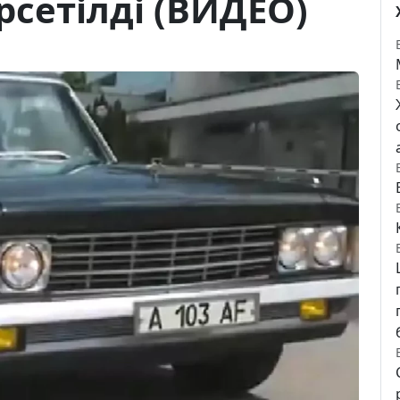
рсетілді (ВИДЕО)