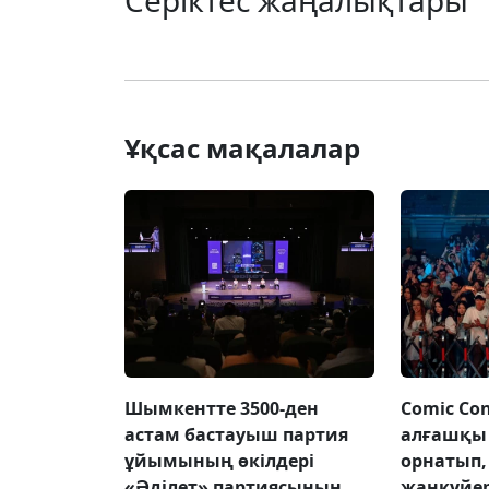
Ұқсас мақалалар
Шымкентте 3500-ден
Comic Con
астам бастауыш партия
алғашқы 
ұйымының өкілдері
орнатып
«Әділет» партиясының
жанкүйе