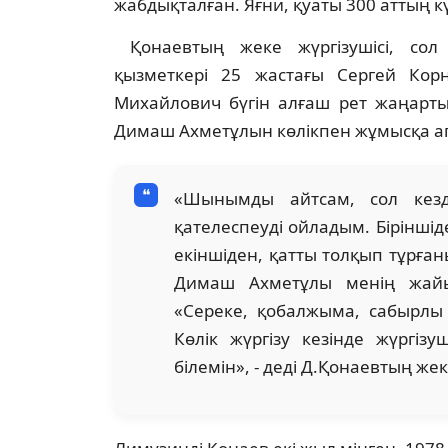
жабдықталған. Яғни, қуаты 300 аттың к
Қонаевтың жеке жүргізушісі, сол ке
қызметкері 25 жастағы Сергей Кор
Михайлович бүгін алғаш рет жаңартыл
Димаш Ахметұлын көлікпен жұмысқа апа
«Шынымды айтсам, сол кез
қателеспеуді ойладым. Бірінші
екіншіден, қатты толқып тұрғаны
Димаш Ахметұлы менің жайым
«Сереке, қобалжыма, сабырлы
Көлік жүргізу кезінде жүргіз
білемін», - деді Д.Қонаевтың же