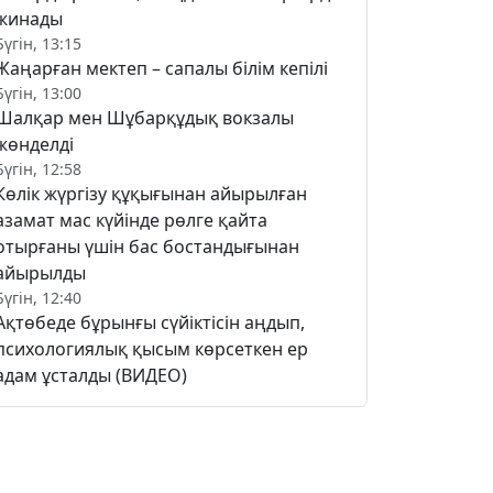
жинады
Бүгін, 13:15
Жаңарған мектеп – сапалы білім кепілі
Бүгін, 13:00
Шалқар мен Шұбарқұдық вокзалы
жөнделді
Бүгін, 12:58
Көлік жүргізу құқығынан айырылған
азамат мас күйінде рөлге қайта
отырғаны үшін бас бостандығынан
айырылды
Бүгін, 12:40
Ақтөбеде бұрынғы сүйіктісін аңдып,
психологиялық қысым көрсеткен ер
адам ұсталды (ВИДЕО)