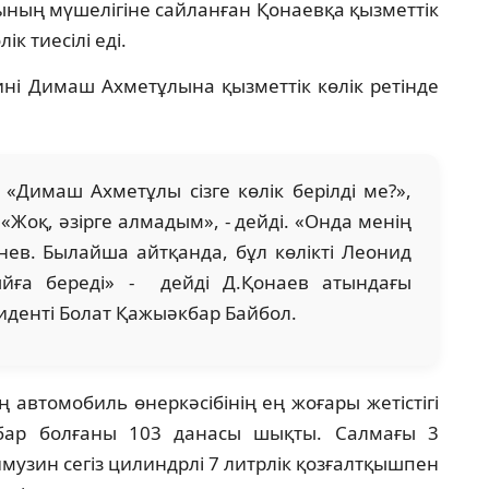
ның мүшелігіне сайланған Қонаевқа қызметтік
к тиесілі еді.
ні Димаш Ахметұлына қызметтік көлік ретінде
«Димаш Ахметұлы сізге көлік берілді ме?»,
Жоқ, әзірге алмадым», - дейді. «Онда менің
жнев. Былайша айтқанда, бұл көлікті Леонид
ға береді» - дейді Д.Қонаев атындағы
денті Болат Қажыәкбар Байбол.
 автомобиль өнеркәсібінің ең жоғары жетістігі
бар болғаны 103 данасы шықты. Салмағы 3
музин сегіз цилиндрлі 7 литрлік қозғалтқышпен