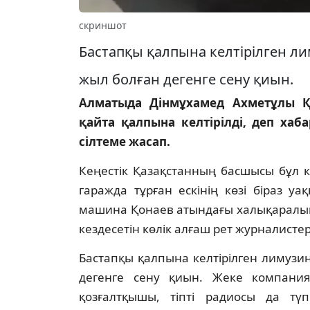
скриншот
Бастапқы қалпына келтірілген л
жыл болған дегенге сену қиын.
Алматыда Дінмұхамед Ахметұлы Қо
қайта қалпына келтірілді, деп хаб
сілтеме жасап.
Кеңестік Қазақстанның басшысы бұл к
гаражда тұрған ескінің көзі біраз у
машина Қонаев атындағы халықаралық 
кездесетін көлік алғаш рет журналистерг
Бастапқы қалпына келтірілген лимузи
дегенге сену қиын. Жеке компания
қозғалтқышы, тіпті радиосы да түп