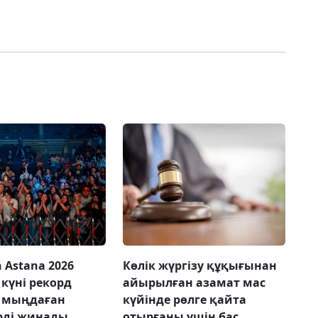
 Astana 2026
Көлік жүргізу құқығынан
күні рекорд
айырылған азамат мас
, мыңдаған
күйінде рөлге қайта
рді жинады
отырғаны үшін бас