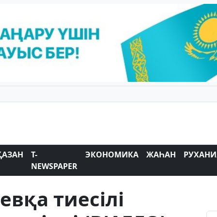
ҚАЗАН
T-
ЭКОНОМИКА
ЖАҺАН
РУХАНИ
NEWSPAPER
вқа тиесілі