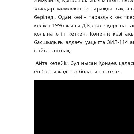
Лимузинді Қонаев екі жыл мінген. 1978 ж
жылдар мемлекеттік гаражда сақта
беріледі. Одан кейін тараздық кәсіп
көлікті 1996 жылы Д.Қонаев қорына т
қолына өтіп кеткен. Көненің көзі а
басшылығы алдағы уақытта ЗИЛ-114 ав
сыйға тартпақ.
Айта кетейік, бұл нысан Қонаев қала
ең басты жәдігері болатыны сөзсіз.