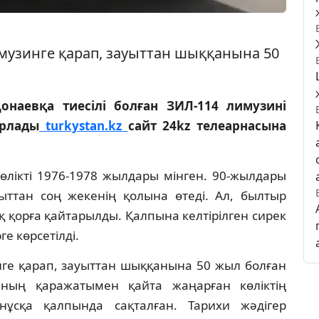
имузинге қарап, зауыттан шыққанына 50
наевқа тиесілі болған ЗИЛ-114 лимузині
арлады
turkystan.kz
сайт 24kz телеарнасына
өлікті 1976-1978 жылдары мінген. 90-жылдары
ақыттан соң жекенің қолына өтеді. Ал, былтыр
қорға қайтарылды. Қалпына келтірілген сирек
е көрсетілді.
нге қарап, зауыттан шыққанына 50 жыл болған
ның қаражатымен қайта жаңарған көліктің
нұсқа қалпында сақталған. Тарихи жәдігер