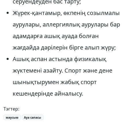
серуендеуден бас тарту;
Жүрек-қантамыр, өкпенің созылмалы
аурулары, аллергиялық аурулары бар
адамдарға ашық ауада болған
жағдайда дәрілерін бірге алып жүру;
Ашық аспан астында физикалық
жүктемені азайту. Спорт және дене
шынықтырумен жабық спорт
кешендерінде айналысу.
Тэгтер:
маусым
Ауа сапасы