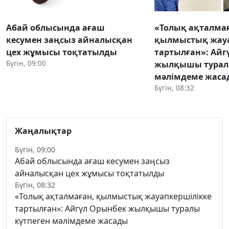
Абай облысында ағаш
«Толық ақталмағ
кесумен заңсыз айналысқан
қылмыстық жауа
цех жұмысы тоқтатылды
тартылған»: Айг
Бүгін, 09:00
жылқышы туралы
мәлімдеме жаса
Бүгін, 08:32
Жаңалықтар
Бүгін, 09:00
Абай облысында ағаш кесумен заңсыз
айналысқан цех жұмысы тоқтатылды
Бүгін, 08:32
«Толық ақталмаған, қылмыстық жауапкершілікке
тартылған»: Айгүл Орынбек жылқышы туралы
күтпеген мәлімдеме жасады