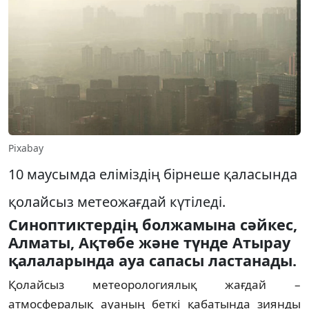
Pixabay
10 маусымда еліміздің бірнеше қаласында
қолайсыз метеожағдай күтіледі.
Синоптиктердің болжамына сәйкес,
Алматы, Ақтөбе және түнде Атырау
қалаларында ауа сапасы ластанады.
Қолайсыз метеорологиялық жағдай –
атмосфералық ауаның беткі қабатында зиянды