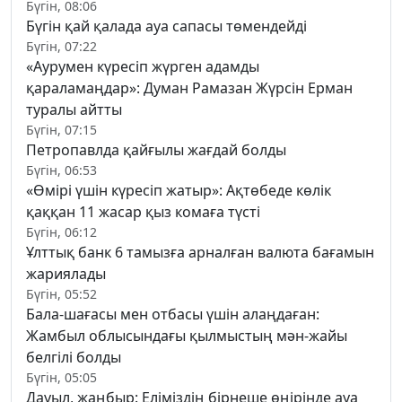
Бүгін, 08:06
Бүгін қай қалада ауа сапасы төмендейді
Бүгін, 07:22
«Аурумен күресіп жүрген адамды
қараламаңдар»: Думан Рамазан Жүрсін Ерман
туралы айтты
Бүгін, 07:15
Петропавлда қайғылы жағдай болды
Бүгін, 06:53
«Өмірі үшін күресіп жатыр»: Ақтөбеде көлік
қаққан 11 жасар қыз комаға түсті
Бүгін, 06:12
Ұлттық банк 6 тамызға арналған валюта бағамын
жариялады
Бүгін, 05:52
Бала-шағасы мен отбасы үшін алаңдаған:
Жамбыл облысындағы қылмыстың мән-жайы
белгілі болды
Бүгін, 05:05
Дауыл, жаңбыр: Еліміздің бірнеше өңірінде ауа