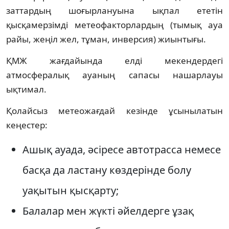
заттардың шоғырлануына ықпал ететін
қысқамерзімді метеофакторлардың (тымық ауа
райы, жеңіл жел, тұман, инверсия) жиынтығы.
ҚМЖ жағдайында елді мекендердегі
атмосфералық ауаның сапасы нашарлауы
ықтимал.
Қолайсыз метеожағдай кезінде ұсынылатын
кеңестер:
Ашық ауада, әсіресе автотрасса немесе
басқа да ластану көздерінде болу
уақытын қысқарту;
Балалар мен жүкті әйелдерге ұзақ