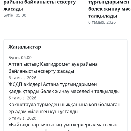
райына байланысты ескерту
тұрғындарымен
жасады
бөлек жинау мәс
Бүгін, 05:00
талқылады
6 тамыз, 2026
Жаңалықтар
Бүгін, 05:00
Аптап ыстық: Қазгидромет ауа райына
байланысты ескерту жасады
6 тамыз, 2026
ЖСДП өкілдері Астана тұрғындарымен
қалдықтарды бөлек жинау мәселесін талқылады
6 тамыз, 2026
Көкшетауда түрмеден шыққанына көп болмаған
ер адам үйленген күні ұсталды
6 тамыз, 2026
«Байтақ» партиясының үміткерлері алматылық