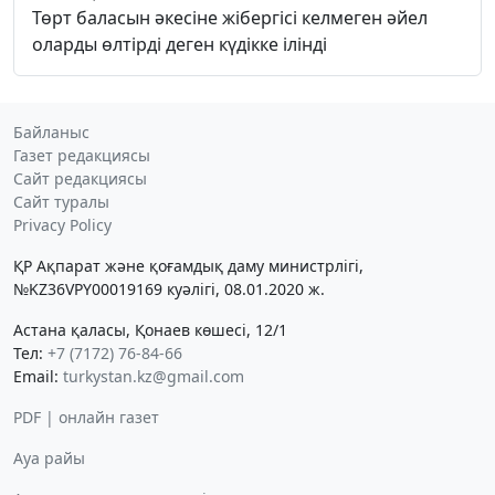
Төрт баласын әкесіне жібергісі келмеген әйел
оларды өлтірді деген күдікке ілінді
Байланыс
Газет редакциясы
Сайт редакциясы
Сайт туралы
Privacy Policy
ҚР Ақпарат және қоғамдық даму министрлігі,
№KZ36VPY00019169 куәлігі, 08.01.2020 ж.
Астана қаласы, Қонаев көшесі, 12/1
Тел:
+7 (7172) 76-84-66
Email:
turkystan.kz@gmail.com
PDF | онлайн газет
Ауа райы