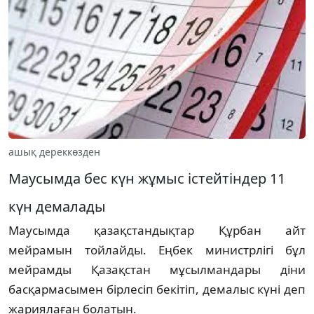
ашық дереккөзден
Маусымда бес күн жұмыс істейтіндер 11
күн демалады
Маусымда қазақстандықтар Құрбан айт
мейрамын тойлайды. Еңбек министрлігі бұл
мейрамды Қазақстан мұсылмандары діни
басқармасымен бірлесіп бекітіп, демалыс күні деп
жариялаған болатын.