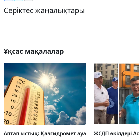
Серіктес жаңалықтары
Ұқсас мақалалар
Аптап ыстық: Қазгидромет ауа
ЖСДП өкілдері А