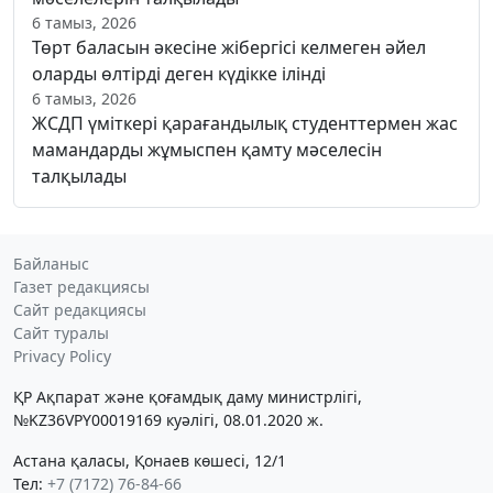
6 тамыз, 2026
Төрт баласын әкесіне жібергісі келмеген әйел
оларды өлтірді деген күдікке ілінді
6 тамыз, 2026
ЖСДП үміткері қарағандылық студенттермен жас
мамандарды жұмыспен қамту мәселесін
талқылады
Байланыс
Газет редакциясы
Сайт редакциясы
Сайт туралы
Privacy Policy
ҚР Ақпарат және қоғамдық даму министрлігі,
№KZ36VPY00019169 куәлігі, 08.01.2020 ж.
Астана қаласы, Қонаев көшесі, 12/1
Тел:
+7 (7172) 76-84-66