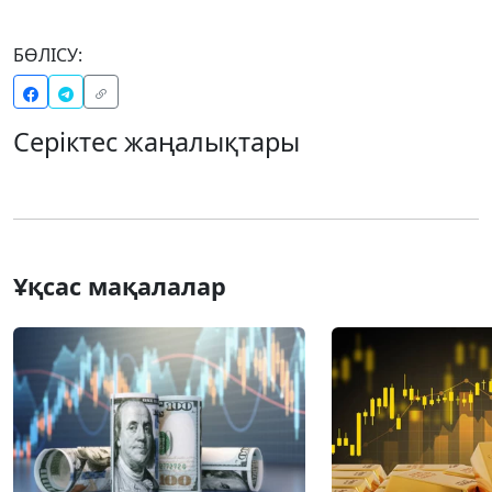
БӨЛІСУ:
Серіктес жаңалықтары
Ұқсас мақалалар