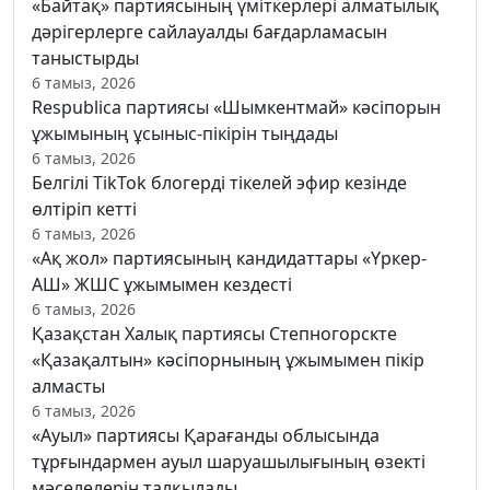
«Байтақ» партиясының үміткерлері алматылық
дәрігерлерге сайлауалды бағдарламасын
таныстырды
6 тамыз, 2026
Respublica партиясы «Шымкентмай» кәсіпорын
ұжымының ұсыныс-пікірін тыңдады
6 тамыз, 2026
Белгілі TikTok блогерді тікелей эфир кезінде
өлтіріп кетті
6 тамыз, 2026
«Ақ жол» партиясының кандидаттары «Үркер-
АШ» ЖШС ұжымымен кездесті
6 тамыз, 2026
Қазақстан Халық партиясы Степногорскте
«Қазақалтын» кәсіпорнының ұжымымен пікір
алмасты
6 тамыз, 2026
«Ауыл» партиясы Қарағанды облысында
тұрғындармен ауыл шаруашылығының өзекті
мәселелерін талқылады