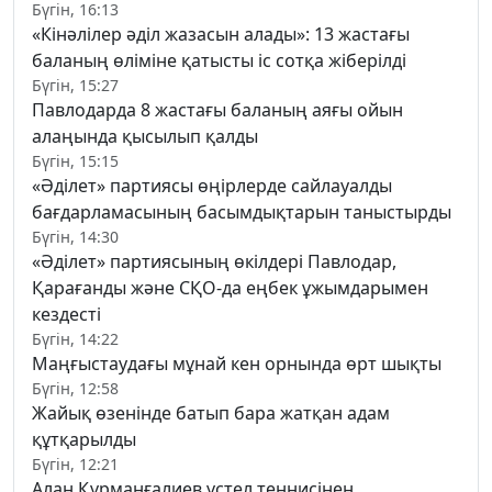
Бүгін, 16:13
«Кінәлілер әділ жазасын алады»: 13 жастағы
баланың өліміне қатысты іс сотқа жіберілді
Бүгін, 15:27
Павлодарда 8 жастағы баланың аяғы ойын
алаңында қысылып қалды
Бүгін, 15:15
«Әділет» партиясы өңірлерде сайлауалды
бағдарламасының басымдықтарын таныстырды
Бүгін, 14:30
«Әділет» партиясының өкілдері Павлодар,
Қарағанды және СҚО-да еңбек ұжымдарымен
кездесті
Бүгін, 14:22
Маңғыстаудағы мұнай кен орнында өрт шықты
Бүгін, 12:58
Жайық өзенінде батып бара жатқан адам
құтқарылды
Бүгін, 12:21
Алан Құрманғалиев үстел теннисінен