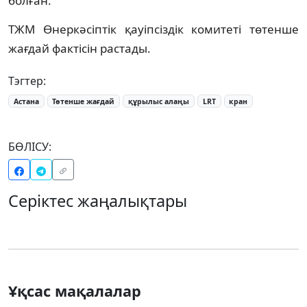
болған.
ТЖМ Өнеркәсіптік қауіпсіздік комитеті төтенше
жағдай фактісін растады.
Тэгтер:
Астана
Төтенше жағдай
құрылыс алаңы
LRT
кран
БӨЛІСУ:
Серіктес жаңалықтары
Ұқсас мақалалар