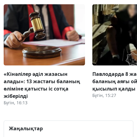
«Кінәлілер әділ жазасын
Павлодарда 8 жа
алады»: 13 жастағы баланың
баланың аяғы о
өліміне қатысты іс сотқа
қысылып қалды
Бүгін, 15:27
жіберілді
Бүгін, 16:13
Жаңалықтар