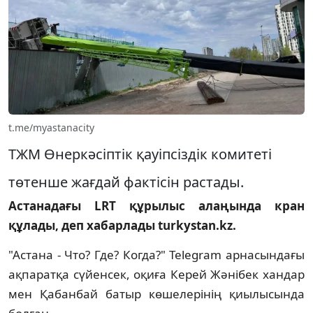
t.me/myastanacity
ТЖМ Өнеркәсіптік қауіпсіздік комитеті
төтенше жағдай фактісін растады.
Астанадағы LRT құрылыс алаңында кран
құлады, деп хабарлады turkystan.kz.
"Астана - Что? Где? Когда?" Telegram арнасындағы
ақпаратқа сүйенсек, оқиға Керей Жәнібек хандар
мен Қабанбай батыр көшелерінің қиылысында