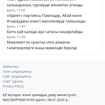
халықаралық турнирде жеңімпаз атанды
Бүгін, 11:55
«Әділет» партиясы Павлодар, Абай және
Атыраудағы өзекті мәселелерді талқылады
Бүгін, 11:47
Бүгін қай қалада ауа сапасы нашарлайды
Бүгін, 11:20
Мемлекеттік грантқа іліге алмаған
талапкерлерге жаңа мүмкіндік берілді
Байланыс
Газет редакциясы
Сайт редакциясы
Сайт туралы
Privacy Policy
ҚР Ақпарат және қоғамдық даму министрлігі,
№KZ36VPY00019169 куәлігі, 08.01.2020 ж.