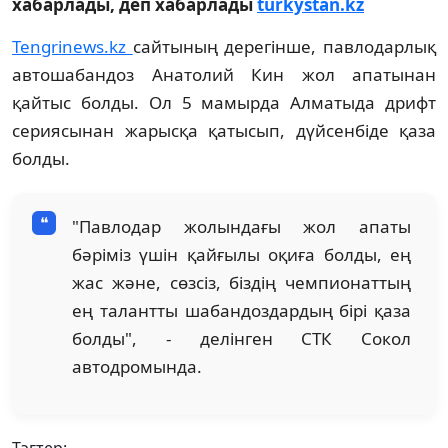
хабарлады, деп хабарлады
turkystan.kz
Tengrinews.kz
сайтының дерегінше, павлодарлық
автошабандоз Анатолий Кин жол апатынан
қайтыс болды. Ол 5 мамырда Алматыда дрифт
сериясынан жарысқа қатысып, дүйсенбіде қаза
болды.
"Павлодар жолындағы жол апаты
бәріміз үшін қайғылы оқиға болды, ең
жас және, сөзсіз, біздің чемпионаттың
ең талантты шабандоздардың бірі қаза
болды", - делінген СТК Сокол
автодромында.
Тэгтер: