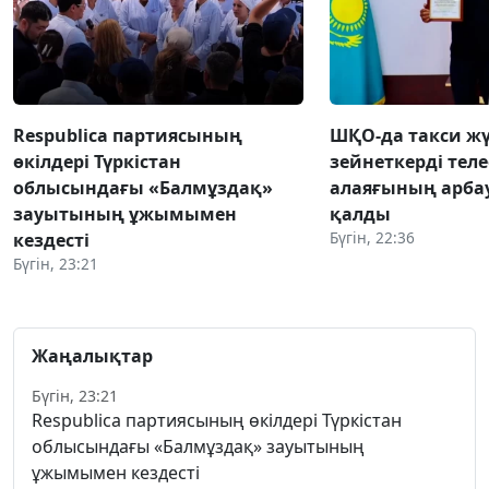
Respublica партиясының
ШҚО-да такси жү
өкілдері Түркістан
зейнеткерді тел
облысындағы «Балмұздақ»
алаяғының арба
зауытының ұжымымен
қалды
Бүгін, 22:36
кездесті
Бүгін, 23:21
Жаңалықтар
Бүгін, 23:21
Respublica партиясының өкілдері Түркістан
облысындағы «Балмұздақ» зауытының
ұжымымен кездесті