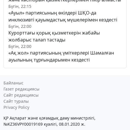
Бүгін, 22:15
«Ауыл» партиясының өкілдері ШҚО-да
инклюзивті қауымдастық мүшелерімен кездесті
Бүгін, 22:00
Курорттағы қорық қызметкерін жабайы
жолбарыс талап тастады
Бүгін, 22:00
«Ақ жол» партиясының үміткерлері Шамалған
ауылының тұрғындарымен кездесті
Байланыс
Газет редакциясы
Сайт редакциясы
Сайт туралы
Privacy Policy
ҚР Ақпарат және қоғамдық даму министрлігі,
№KZ36VPY00019169 куәлігі, 08.01.2020 ж.