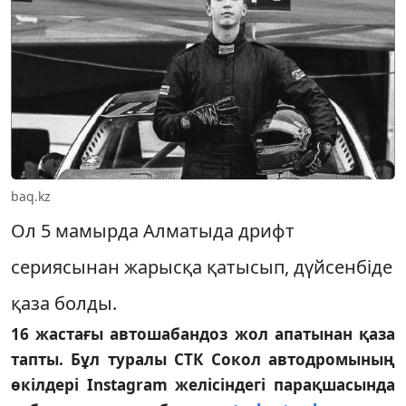
baq.kz
Ол 5 мамырда Алматыда дрифт
сериясынан жарысқа қатысып, дүйсенбіде
қаза болды.
16 жастағы автошабандоз жол апатынан қаза
тапты. Бұл туралы СТК Сокол автодромының
өкілдері Instagram желісіндегі парақшасында