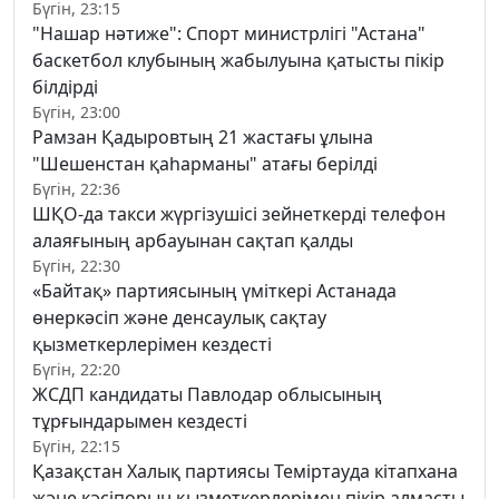
Бүгін, 23:15
"Нашар нәтиже": Спорт министрлігі "Астана"
баскетбол клубының жабылуына қатысты пікір
білдірді
Бүгін, 23:00
Рамзан Қадыровтың 21 жастағы ұлына
"Шешенстан қаһарманы" атағы берілді
Бүгін, 22:36
ШҚО-да такси жүргізушісі зейнеткерді телефон
алаяғының арбауынан сақтап қалды
Бүгін, 22:30
«Байтақ» партиясының үміткері Астанада
өнеркәсіп және денсаулық сақтау
қызметкерлерімен кездесті
Бүгін, 22:20
ЖСДП кандидаты Павлодар облысының
тұрғындарымен кездесті
Бүгін, 22:15
Қазақстан Халық партиясы Теміртауда кітапхана
және кәсіпорын қызметкерлерімен пікір алмасты