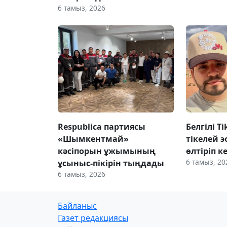
6 тамыз, 2026
Respublica партиясы
Белгілі T
«Шымкентмай»
тікелей э
кәсіпорын ұжымының
өлтіріп к
6 тамыз, 20
ұсыныс-пікірін тыңдады
6 тамыз, 2026
Байланыс
Газет редакциясы