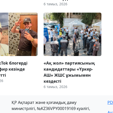
6 тамыз, 2026
ikTok блогерді
«Ақ жол» партиясының
фир кезінде
кандидаттары «Үркер-
етті
АШ» ЖШС ұжымымен
26
кездесті
6 тамыз, 2026
ҚР Ақпарат және қоғамдық даму
PD
министрлігі, №KZ36VPY00019169 куәлігі,
Ау