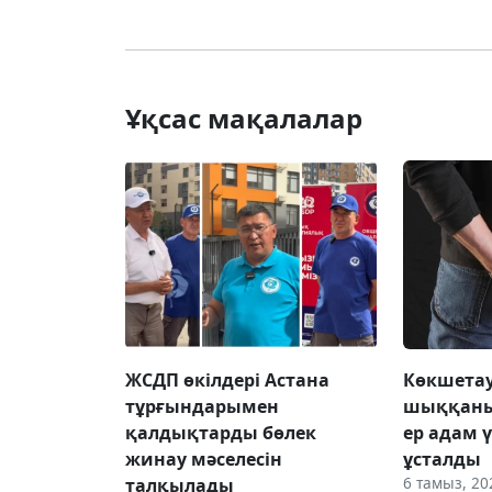
Ұқсас мақалалар
ЖСДП өкілдері Астана
Көкшетау
тұрғындарымен
шыққаны
қалдықтарды бөлек
ер адам 
жинау мәселесін
ұсталды
6 тамыз, 20
талқылады