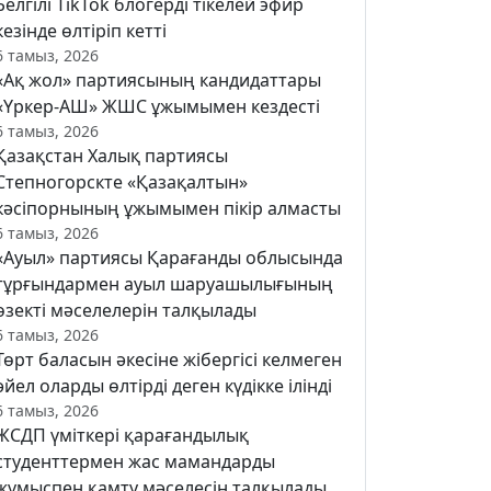
Белгілі TikTok блогерді тікелей эфир
кезінде өлтіріп кетті
6 тамыз, 2026
«Ақ жол» партиясының кандидаттары
«Үркер-АШ» ЖШС ұжымымен кездесті
6 тамыз, 2026
Қазақстан Халық партиясы
Степногорскте «Қазақалтын»
кәсіпорнының ұжымымен пікір алмасты
6 тамыз, 2026
«Ауыл» партиясы Қарағанды облысында
тұрғындармен ауыл шаруашылығының
өзекті мәселелерін талқылады
6 тамыз, 2026
Төрт баласын әкесіне жібергісі келмеген
әйел оларды өлтірді деген күдікке ілінді
6 тамыз, 2026
ЖСДП үміткері қарағандылық
студенттермен жас мамандарды
жұмыспен қамту мәселесін талқылады