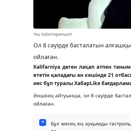
You tube/скриншот
Ол 8 сәуірде басталатын алғашқы 
ойлаған.
Кalifarniya деген лақап атпен таны
өтетін қаладағы ән кешінде 21 отбас
иес бұл туралы ХабарLike бағдарлам
Әншінің айтуынша, ол 8 сәуірде баста
ойлаған.
Бұл менің ең ауқымды гастрольд