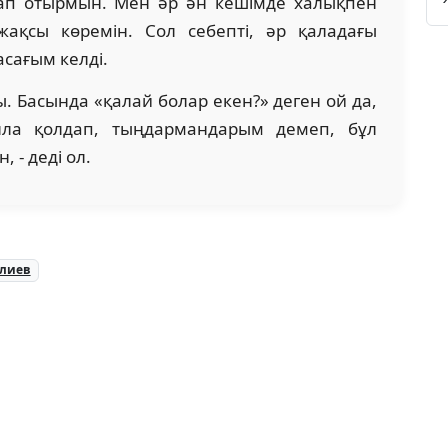
ап отырмын. Мен әр ән кешімде халықпен
ақсы көремін. Сол себепті, әр қаладағы
сағым келді.
ы. Басында «қалай болар екен?» деген ой да,
Алла қолдап, тыңдармандарым демеп, бұл
, - деді ол.
алиев