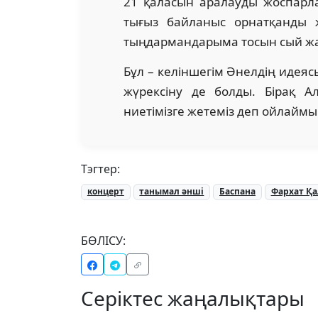
21 қаласын аралауды жоспарл
тығыз байланыс орнатқанды ж
тыңдармандарыма тосын сый жа
Бұл – келіншегім Әнелдің идеяс
жүрексіну де болды. Бірақ 
ниетімізге жетеміз деп ойлаймын
Тэгтер:
концерт
танымал әнші
Баспана
Фархат Қ
БӨЛІСУ:
Серіктес жаңалықтары