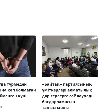
да түрмеден
«Байтақ» партиясының
на көп болмаған
үміткерлері алматылық
үйленген күні
дәрігерлерге сайлауалды
бағдарламасын
26
таныстырды