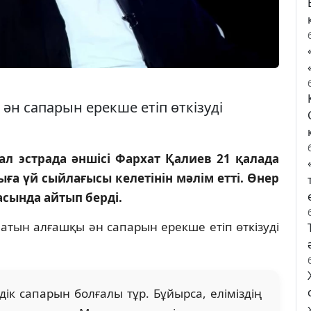
ән сапарын ерекше етіп өткізуді
мал эстрада әншісі Фархат Қалиев 21 қалада
ыға үй сыйлағысы келетінін мәлім етті. Өнер
асында айтып берді.
латын алғашқы ән сапарын ерекше етіп өткізуді
ік сапарын болғалы тұр. Бұйырса, еліміздің