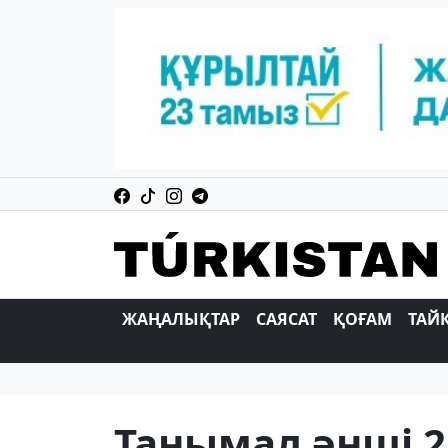
ЖАҢАЛЫҚТАР
САЯСАТ
ҚОҒАМ
ТАЙ
Танымал әнші 2