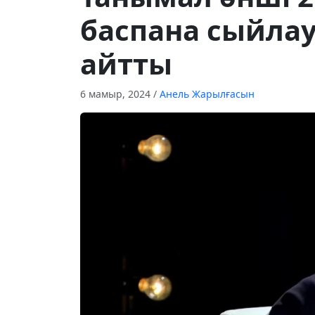
баспана сыйлау
айтты
6 мамыр, 2024
/
Анель Жарылғасын