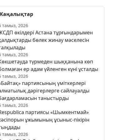
Жаңалықтар
6 тамыз, 2026
ЖСДП өкілдері Астана тұрғындарымен
қалдықтарды бөлек жинау мәселесін
талқылады
6 тамыз, 2026
Көкшетауда түрмеден шыққанына көп
болмаған ер адам үйленген күні ұсталды
6 тамыз, 2026
«Байтақ» партиясының үміткерлері
алматылық дәрігерлерге сайлауалды
бағдарламасын таныстырды
6 тамыз, 2026
Respublica партиясы «Шымкентмай»
кәсіпорын ұжымының ұсыныс-пікірін
тыңдады
6 тамыз, 2026