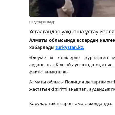
видеодан кадр
Ұсталғандар уақытша ұстау изол
Алматы облысында әскерден келген 
хабарлады
turkystan.kz.
Әлеуметтік желілерде жүргізілген
ауданының Көксай ауылында оқ атып,
фактісі анықталды.
Алматы облысы Полиция департаментін
жастағы екі жігітті анықтап, аудандық
Қарулар тиісті сараптамаға жолданды.