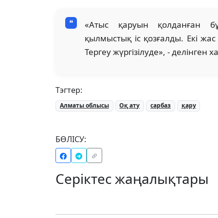
«Атыс қаруын қолданған б
қылмыстық іс қозғалды. Екі жа
Тергеу жүргізілуде», - делінген 
Тэгтер:
Алматы облысы
Оқ ату
сарбаз
қару
БӨЛІСУ:
Серіктес жаңалықтары