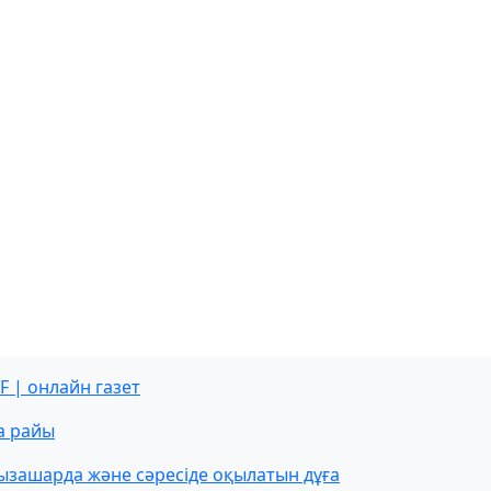
F | онлайн газет
а райы
ызашарда және сәресіде оқылатын дұға