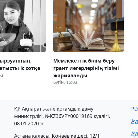
Мырзуанның
Мемлекеттік білім беру
атысты іс сотқа
грант иегерлерінің тізімі
ы
жарияланды
Бүгін, 15:03
ҚР Ақпарат және қоғамдық даму
PD
министрлігі, №KZ36VPY00019169 куәлігі,
Ау
08.01.2020 ж.
Ау
Астана қаласы, Қонаев көшесі, 12/1