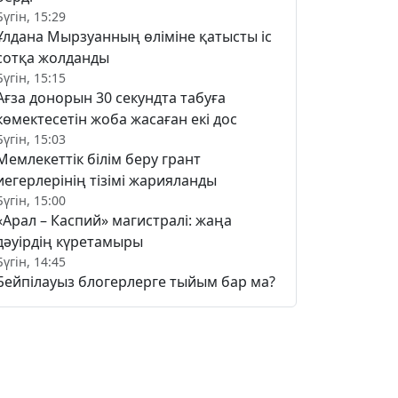
Бүгін, 15:29
Ұлдана Мырзуанның өліміне қатысты іс
сотқа жолданды
Бүгін, 15:15
Ағза донорын 30 секундта табуға
көмектесетін жоба жасаған екі дос
Бүгін, 15:03
Мемлекеттік білім беру грант
иегерлерінің тізімі жарияланды
Бүгін, 15:00
«Арал – Каспий» магистралі: жаңа
дәуірдің күретамыры
Бүгін, 14:45
Бейпілауыз блогерлерге тыйым бар ма?