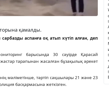
яторына қамалды.
сарбазды аспанға оқ атып күтіп алған, деп
 мониторинг барысында 30 сәуірде Қарасай
 жастар тарапынан жасалған бұзақылық әрекет
ің мәліметінше, тәртіп сақшылары 21 және 23
 полиция басқармасына жеткізген.