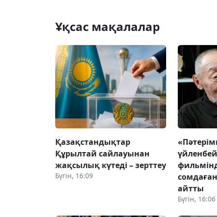
Ұқсас мақалалар
Қазақстандықтар
«Пәтері
Құрылтай сайлауынан
үйленбей
жақсылық күтеді – зерттеу
фильмінд
Бүгін, 16:09
сомдаған
айтты
Бүгін, 16:06