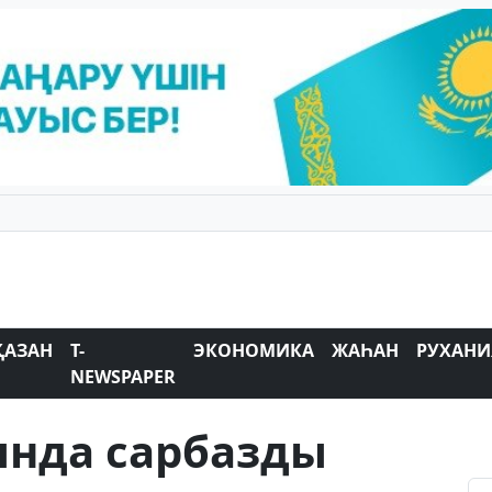
ҚАЗАН
T-
ЭКОНОМИКА
ЖАҺАН
РУХАНИ
NEWSPAPER
нда сарбазды