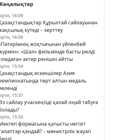
Жаңалықтар
Бүгін, 16:09
Қазақстандықтар Құрылтай сайлауынан
жақсылық күтеді – зерттеу
Бүгін, 16:06
«Пәтерімнің жоқтығынан үйленбей
жүрмін»: «Шал» фильмінде басты рөлді
сомдаған актер ренішін айтты
Бүгін, 15:54
Қазақстандық ескекшілер Азия
чемпионатында төрт алтын медаль
иеленді
Бүгін, 15:37
Өз сайлау учаскеңізді қалай оңай табуға
болады?
Бүгін, 15:33
Мектеп формасына қатысты негізгі
талаптар қандай? – министрлік жауап
берді