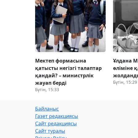
Мектеп формасына
Ұлдана 
қатысты негізгі талаптар
өліміне қ
қандай? – министрлік
жолданд
Бүгін, 15:29
жауап берді
Бүгін, 15:33
Байланыс
Газет редакциясы
Сайт редакциясы
Сайт туралы