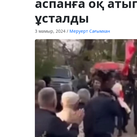
аспанға оқ аты
ұсталды
3 мамыр, 2024
/
Меруерт Сағымхан