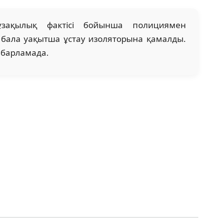
ұзақылық фактісі бойынша полициямен
с бала уақытша ұстау изоляторына қамалды.
хабарламада.