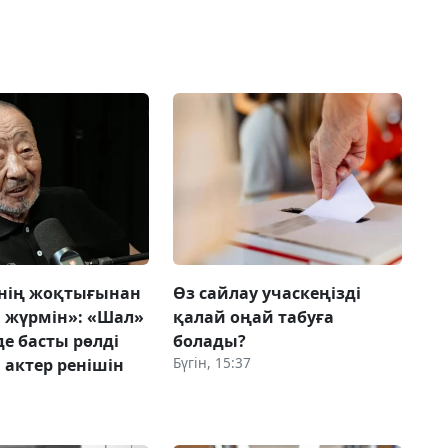
мнің жоқтығынан
Өз сайлау учаскеңізді
 жүрмін»: «Шал»
қалай оңай табуға
е басты рөлді
болады?
Бүгін, 15:37
 актер ренішін