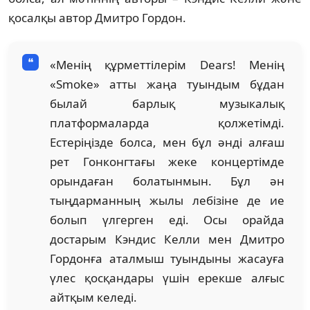
қосалқы автор Дмитро Гордон.
«Менің құрметтілерім Dears! Менің
«Smoke» атты жаңа туындым бұдан
былай барлық музыкалық
платформаларда қолжетімді.
Естеріңізде болса, мен бұл әнді алғаш
рет Гонконгтағы жеке концертімде
орындаған болатынмын. Бұл ән
тыңдарманның жылы лебізіне де ие
болып үлгерген еді. Осы орайда
достарым Кэндис Келли мен Дмитро
Гордонға аталмыш туындыны жасауға
үлес қосқандары үшін ерекше алғыс
айтқым келеді.