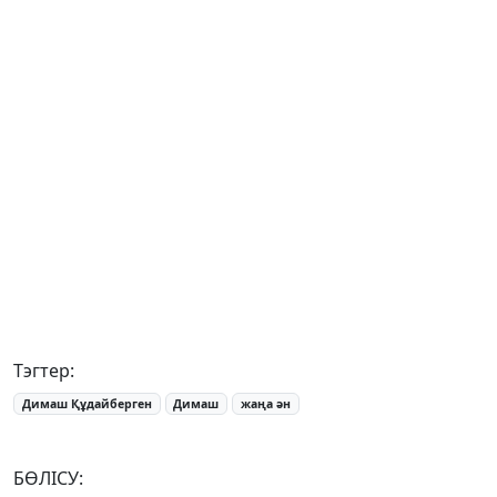
Тэгтер:
Димаш Құдайберген
Димаш
жаңа ән
БӨЛІСУ: