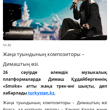
sn.kz
Жаңа туындының композиторы –
Димаштың өзі.
26 сәуірде әлемдік музыкалық
платформаларда Димаш Құдайбергеннің
«Smoke» атты жаңа трек-әні шықты, деп
хабарлады
turkystan.kz.
Жаңа туындының композиторы – Димаштың өзі
болса, ал мәтіннің авторы – Кэндис Келли және