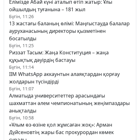
Елімізде Абай күні аталып өтіп жатыр: Ұлы
ойшылдың туғанына – 181 жыл
Бүгін, 11:26
13 жастағы баланың өлімі: Маңғыстауда балалар
ауруханасының директоры қызметінен
босатылды
Бүгін, 11:25
Риззат Тасым: Жаңа Конституция – жаңа
құқықтық дәуірдің бастауы
Бүгін, 11:14
ІІМ WhatsApp аккаунтын алаяқтардан қорғау
жолдарын түсіндірді
Бүгін, 11:07
Алматыда университеттер арасындағы
шахматтан әлем чемпионатының жеңімпаздары
анықталды
Бүгін, 10:58
«Ұлым өз-өзіне қол жұмсаған жоқ»: Арман
Дүйсеновтің жары бас прокурордан көмек
сұрады