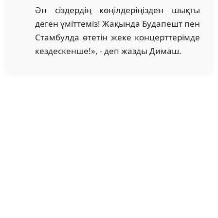
Ән сіздердің көңілдеріңізден шықты
деген үміттеміз! Жақында Будапешт пен
Стамбулда өтетін жеке концерттерімде
кездескенше!», - деп жазды Димаш.