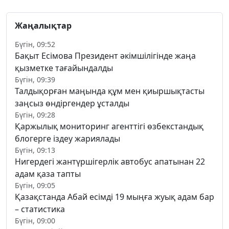
Жаңалықтар
Бүгін, 09:52
Бақыт Есімова Президент әкімшілігінде жаңа
қызметке тағайындалды
Бүгін, 09:39
Талдықорған маңында құм мен қиыршықтасты
заңсыз өндіргендер ұсталды
Бүгін, 09:28
Қаржылық мониторинг агенттігі өзбекстандық
блогерге іздеу жариялады
Бүгін, 09:13
Нигердегі жантүршігерлік автобус апатынан 22
адам қаза тапты
Бүгін, 09:05
Қазақстанда Абай есімді 19 мыңға жуық адам бар
– статистика
Бүгін, 09:00