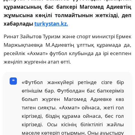
құрамасының бас бапкері Магомед Адиевтің
жұмысына көңілі толмайтынын жеткізді, деп
хабарлады
turkystan.kz.
Ринат Зайытов
Туризм және спорт министрі Ермек
Маржықпаевқа М.Адиевтің ұлттық құрамада да,
ресейлік «Ахмат» футбол клубында да ірі есеппен
жеңіліп жүргенін атап өтті.
«Футбол жанкүйері ретінде сізге бір
өтінішім бар. Футболдан бас бапкеріміз
болып жүрген Магомед Адиевке көз
тиген сияқты. «Ахмат» ойнаса, жеті гол
кіргізеді, біздің құрама ойнаса, бес гол
кіргізеді. Осы кісінің біліктілігі жайлы
мәселе көтеріп отырмын. Оны ауыстыру