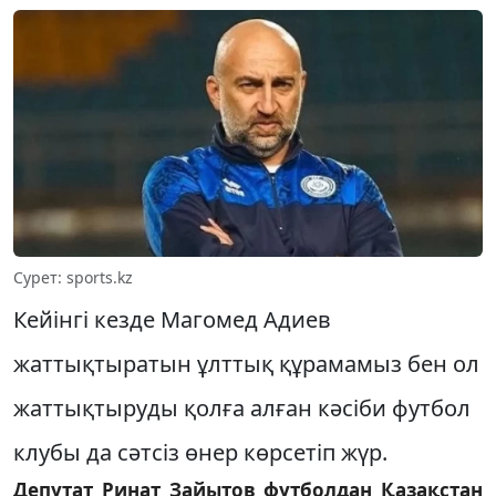
Сурет: sports.kz
Кейінгі кезде Магомед Адиев
жаттықтыратын ұлттық құрамамыз бен ол
жаттықтыруды қолға алған кәсіби футбол
клубы да сәтсіз өнер көрсетіп жүр.
Депутат Ринат Зайытов футболдан Қазақстан