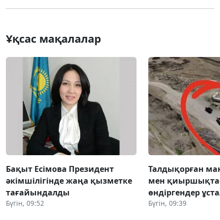
Ұқсас мақалалар
Бақыт Есімова Президент
Талдықорған ма
әкімшілігінде жаңа қызметке
мен қиыршықта
тағайындалды
өндіргендер ұст
Бүгін, 09:52
Бүгін, 09:39