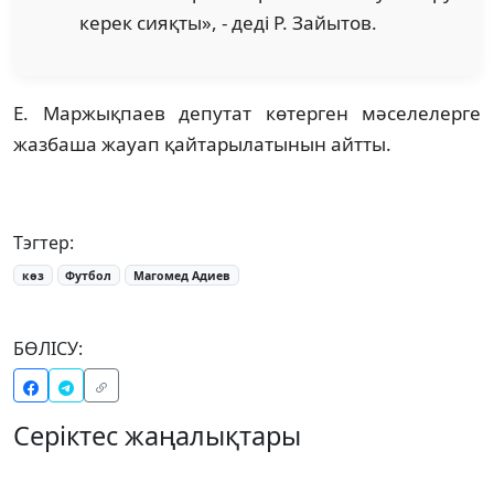
керек сияқты», - деді Р. Зайытов.
Е. Маржықпаев депутат көтерген мәселелерге
жазбаша жауап қайтарылатынын айтты.
Тэгтер:
көз
Футбол
Магомед Адиев
БӨЛІСУ:
Серіктес жаңалықтары