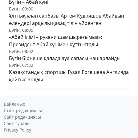
Бүгін – Абай күні
Бүгін, 09:00
Ұлттық ұлан сарбазы Артём Кудряшов Абайдың
өлеңдері арқылы қазақ тілін үйренген
Бүгін, 08:05
«Абай ілімі – рухани шамшырағымыз»:
Президент Абай күнімен құттықтады
Бүгін, 08:02
Бүгін бірнеше қалада ауа сапасы нашарлайды
Бүгін, 07:32
Қазақстандық спортшы Гузал Ергешева Англияда
қайтыс болды
Байланыс
Газет редакциясы
Сайт редакциясы
Сайт туралы
Privacy Policy