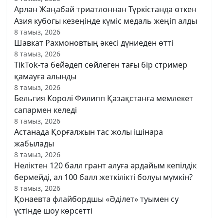
Арлан Жаңабай триатлоннан Түркістанда өткен
Азия кубогы кезеңінде күміс медаль жеңіп алды
8 тамыз, 2026
Шавкат Рахмоновтың әкесі дүниеден өтті
8 тамыз, 2026
TikTok-та бейәдеп сөйлеген тағы бір стример
қамауға алынды
8 тамыз, 2026
Бельгия Королі Филипп Қазақстанға мемлекет
сапармен келеді
8 тамыз, 2026
Астанада Қорғалжын тас жолы ішінара
жабылады
8 тамыз, 2026
Неліктен 120 балл грант алуға әрдайым кепілдік
бермейді, ал 100 балл жеткілікті болуы мүмкін?
8 тамыз, 2026
Қонаевта флайбордшы «Әділет» туымен су
үстінде шоу көрсетті