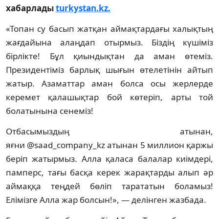
хабарлады
turkystan.kz.
«Топан су басып жатқан аймақтардағы халықтың
жағдайына алаңдап отырмыз. Біздің күшіміз
бірлікте! Бұл қиындықтан да аман өтеміз.
Президентіміз барлық шығын өтелетінін айтып
жатыр. Азаматтар аман болса осы жерлерде
керемет қалашықтар бой көтеріп, арты той
болатынына сенеміз!
Отбасымыздың атынан,
яғни @saad_company_kz атынан 5 миллион қаржы
беріп жатырмыз. Алла қаласа балалар киімдері,
памперс, тағы басқа керек жарақтарды алып әр
аймаққа теңдей бөліп тарататын боламыз!
Елімізге Алла жар болсын!», — делінген жазбада.