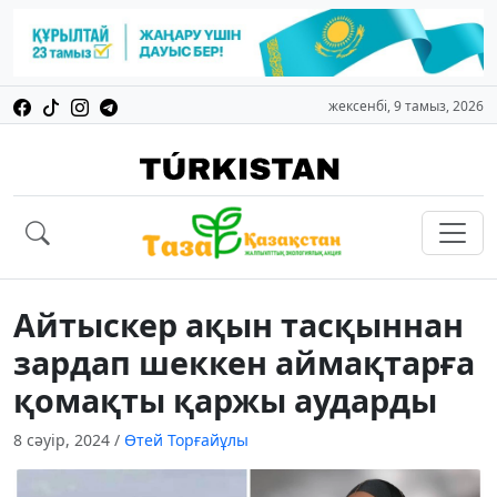
жексенбі, 9 тамыз, 2026
Айтыскер ақын тасқыннан
зардап шеккен аймақтарға
қомақты қаржы аударды
8 сәуір, 2024
/
Өтей Торғайұлы