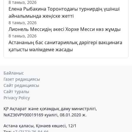
8 тамыз, 2026
Елена Рыбакина Торонтодағы турнирдің үшінші
айналымында жеңіске жетті
8 тамыз, 2026
Лионель Мессидің әкесі Хорхе Месси көз жұмды
8 тамыз, 2026
Астананың бас санитариялық дәрігері вакцинаға
қатысты мәлімдеме жасады
Байланыс
Газет редакциясы
Сайт редакциясы
Сайт туралы
Privacy Policy
ҚР Ақпарат және қоғамдық даму министрлігі,
№KZ36VPY00019169 куәлігі, 08.01.2020 ж.
Астана қаласы, Қонаев көшесі, 12/1
Тел:
+7 (7172) 76-84-66