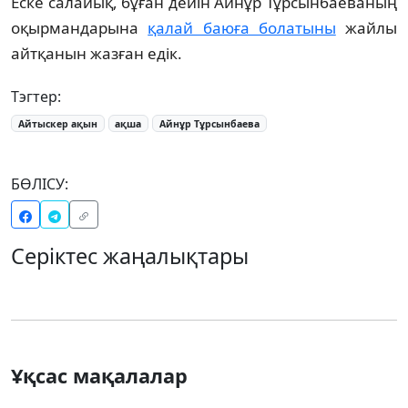
Еске салайық, бұған дейін Айнұр Тұрсынбаеваның
оқырмандарына
қалай баюға болатыны
жайлы
айтқанын жазған едік.
Тэгтер:
Айтыскер ақын
ақша
Айнұр Тұрсынбаева
БӨЛІСУ:
Серіктес жаңалықтары
Ұқсас мақалалар