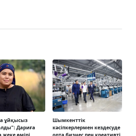
а ұйқысыз
Шымкенттік
олды": Дариға
кәсіпкерлермен кездесуде
 жеке өмірі
орта бизнес пен креативті