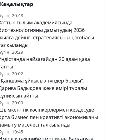
Жаңалықтар
Бүгін, 20:48
Ұлттық ғылым академиясында
биотехнологияны дамытудың 2036
жылға дейінгі стратегиясының жобасы
талқыланды
Бүгін, 20:29
Үндістанда найзағайдан 20 адам қаза
тапты
Бүгін, 20:02
"Қаншама ұйқысыз түндер болды":
Дариға Бадықова жеке өмірі туралы
құпиясын айтты
Бүгін, 20:00
Шымкенттік кәсіпкерлермен кездесуде
орта бизнес пен креативті экономиканы
дамыту мәселесі талқыланды
Бүгін, 19:45
Өмірлік тәжірибе эмоцияны басқаруға