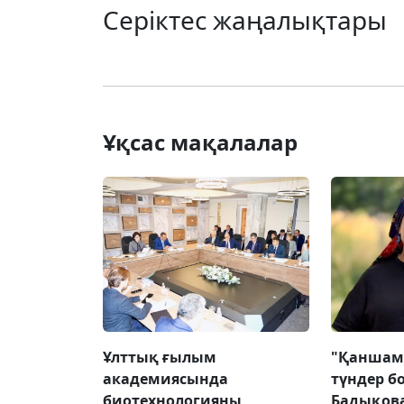
Серіктес жаңалықтары
Ұқсас мақалалар
Ұлттық ғылым
"Қаншам
академиясында
түндер б
биотехнологияны
Бадықова