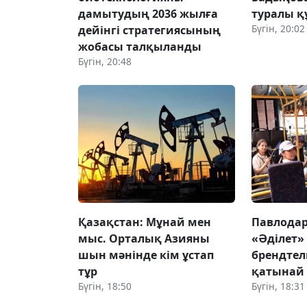
дамытудың 2036 жылға
туралы қ
Бүгін, 20:02
дейінгі стратегиясының
жобасы талқыланды
Бүгін, 20:48
Қазақстан: Мұнай мен
Павлодар
мыс. Орталық Азияны
«Әділет»
шын мәнінде кім ұстап
брендтел
тұр
қатынай
Бүгін, 18:50
Бүгін, 18:31