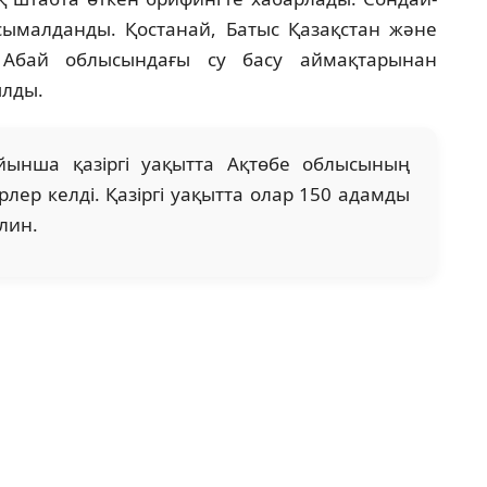
сымалданды. Қостанай, Батыс Қазақстан және
қ Абай облысындағы су басу аймақтарынан
ылды.
йынша қазіргі уақытта Ақтөбе облысының
ер келді. Қазіргі уақытта олар 150 адамды
лин.