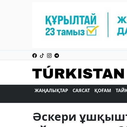
ЖАҢАЛЫҚТАР
САЯСАТ
ҚОҒАМ
ТАЙ
Әскери ұшқышт