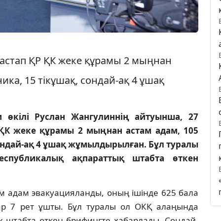
бастап ҚР ҚК жеке құрамы 2 мыңнан
ника, 15 тікұшақ, сондай-ақ 4 ұшақ
и өкілі Руслан Жангулиннің айтуынша, 27
 ҚК жеке құрамы 2 мыңнан астам адам, 105
 сондай-ақ 4 ұшақ жұмылдырылған. Бұл туралы
спубликалық ақпараттық штабта өткен
м адам эвакуацияланды, оның ішінде 625 бала
ар 7 рет ұшты. Бұл туралы ол ОКҚ алаңында
қ штабта өткен брифингте хабарлады. Сондай-