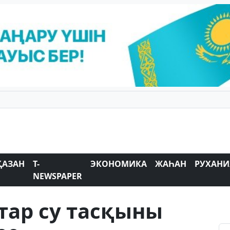
ҚАЗАН
T-
ЭКОНОМИКА
ЖАҺАН
РУХАНИ
NEWSPAPER
ар су тасқыны