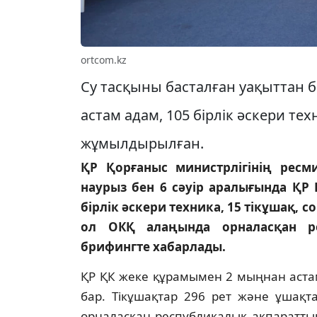
ortcom.kz
Су тасқыны басталған уақыттан 
астам адам, 105 бірлік әскери тех
жұмылдырылған.
ҚР Қорғаныс министрлігінің ресм
наурыз бен 6 сәуір аралығында ҚР
бірлік әскери техника, 15 тікұшақ,
ол ОКҚ алаңында орналасқан ре
брифингте хабарлады.
ҚР ҚК жеке құрамымен 2 мыңнан аста
бар. Тікұшақтар 296 рет және ұшақт
орналасқан республикалық ақпаратты