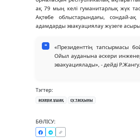
ақ 79 мың келі гуманитарлық жүк та
Ақтөбе облыстарындағы, сондай-а
адамдарды эвакуациялау жүзеге асыр
«Президенттің тапсырмасы бо
Ойыл ауданына әскери инженерл
эвакуациялады», - дейді Р.Жангу
Тэгтер:
әскери ұшақ
су тасқыны
БӨЛІСУ: