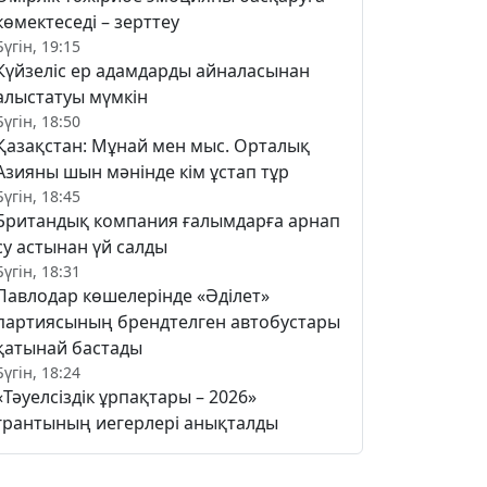
көмектеседі – зерттеу
Бүгін, 19:15
Күйзеліс ер адамдарды айналасынан
алыстатуы мүмкін
Бүгін, 18:50
Қазақстан: Мұнай мен мыс. Орталық
Азияны шын мәнінде кім ұстап тұр
Бүгін, 18:45
Британдық компания ғалымдарға арнап
су астынан үй салды
Бүгін, 18:31
Павлодар көшелерінде «Әділет»
партиясының брендтелген автобустары
қатынай бастады
Бүгін, 18:24
«Тәуелсіздік ұрпақтары – 2026»
грантының иегерлері анықталды