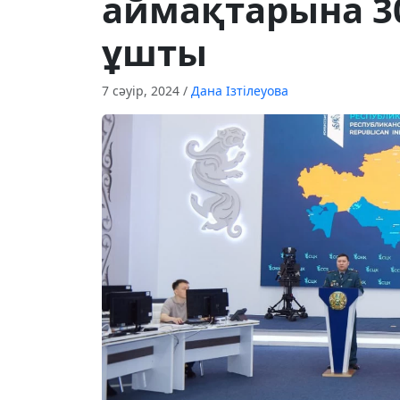
аймақтарына 30
ұшты
7 сәуір, 2024
/
Дана Ізтілеуова