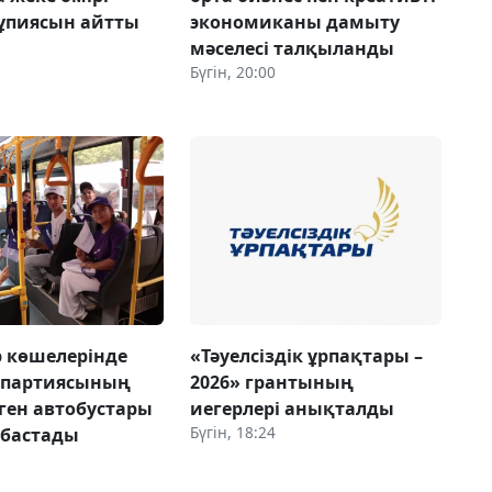
ұпиясын айтты
экономиканы дамыту
мәселесі талқыланды
Бүгін, 20:00
 көшелерінде
«Тәуелсіздік ұрпақтары –
 партиясының
2026» грантының
ген автобустары
иегерлері анықталды
Бүгін, 18:24
 бастады