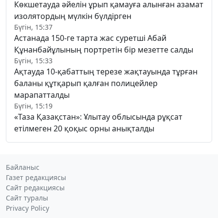
Көкшетауда әйелін ұрып қамауға алынған азамат
изолятордың мүлкін бүлдірген
Бүгін, 15:37
Астанада 150-ге тарта жас суретші Абай
Құнанбайұлының портретін бір мезетте салды
Бүгін, 15:33
Ақтауда 10-қабаттың терезе жақтауында тұрған
баланы құтқарып қалған полицейлер
марапатталды
Бүгін, 15:19
«Таза Қазақстан»: Ұлытау облысында рұқсат
етілмеген 20 қоқыс орны анықталды
Байланыс
Газет редакциясы
Сайт редакциясы
Сайт туралы
Privacy Policy