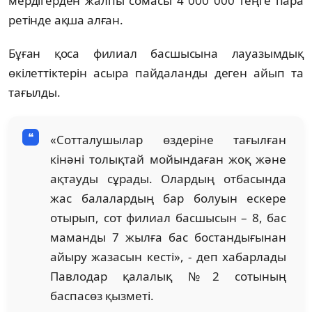
мердігерден жалпы сомасы 4 000 000 теңге пара
ретінде ақша алған.
Бұған қоса филиал басшысына лауазымдық
өкілеттіктерін асыра пайдаланды деген айып та
тағылды.
«Сотталушылар өздеріне тағылған
кінәні толықтай мойындаған жоқ және
ақтауды сұрады. Олардың отбасында
жас балалардың бар болуын ескере
отырып, сот филиал басшысын – 8, бас
маманды 7 жылға бас бостандығынан
айыру жазасын кесті», - деп хабарлады
Павлодар қалалық №2 сотының
баспасөз қызметі.