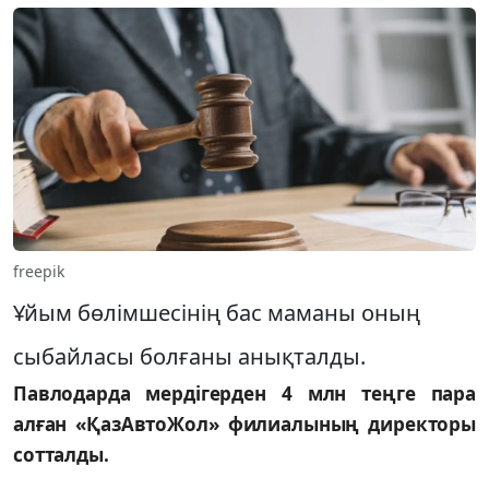
freepik
Ұйым бөлімшесінің бас маманы оның
сыбайласы болғаны анықталды.
Павлодарда мердігерден 4 млн теңге пара
алған «ҚазАвтоЖол» филиалының директоры
сотталды.