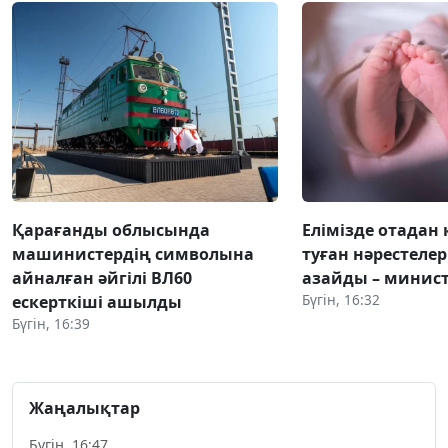
Қарағанды облысында
Елімізде отадан 
машинистердің символына
туған нәрестелер
айналған әйгілі ВЛ60
азайды – минист
Бүгін, 16:32
ескерткіші ашылды
Бүгін, 16:39
Жаңалықтар
Бүгін, 16:47