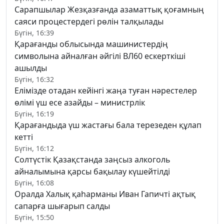
Сарапшылар Жезқазғанда азаматтық қоғамның
саяси процестердегі рөлін талқылады
Бүгін, 16:39
Қарағанды облысында машинистердің
символына айналған әйгілі ВЛ60 ескерткіші
ашылды
Бүгін, 16:32
Елімізде отадан кейінгі жаңа туған нәрестелер
өлімі үш есе азайды – министрлік
Бүгін, 16:19
Қарағандыда үш жастағы бала терезеден құлап
кетті
Бүгін, 16:12
Солтүстік Қазақстанда заңсыз алкоголь
айналымына қарсы бақылау күшейтілді
Бүгін, 16:08
Оралда Халық қаһарманы Иван Гапичті ақтық
сапарға шығарып салды
Бүгін, 15:50