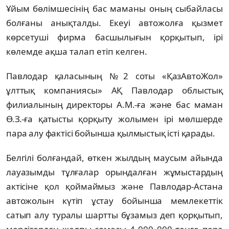
Ұйым бөлімшесінің бас маманы оның сыбайласы
болғаны анықталды. Екеуі автожолға қызмет
көрсетуші фирма басшылығын қорқытып, ірі
көлемде ақша талап етіп келген.
Павлодар қаласының №2 соты «ҚазАвтоЖол»
ұлттық компаниясы» АҚ Павлодар облыстық
филиалының директоры А.М.-ға және бас маман
Ө.З.-ға қатысты қорқыту жолымен ірі мөлшерде
пара алу фактісі бойынша қылмыстық істі қарады.
Белгілі болғандай, өткен жылдың маусым айында
лауазымды тұлғалар орындалған жұмыстардың
актісіне қол қоймаймыз және Павлодар-Астана
автожолын күтіп ұстау бойынша мемлекеттік
сатып алу туралы шартты бұзамыз деп қорқытып,