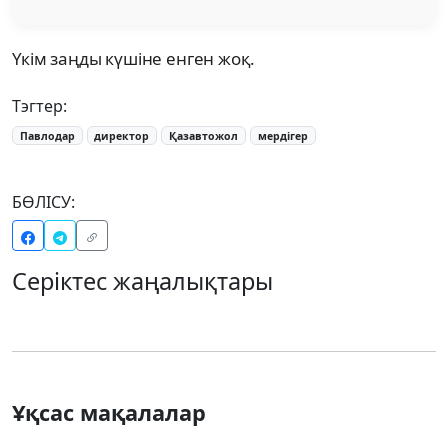
Үкім заңды күшіне енген жоқ.
Тэгтер:
Павлодар
директор
Қазавтожол
мердігер
БӨЛІСУ:
Серіктес жаңалықтары
Ұқсас мақалалар