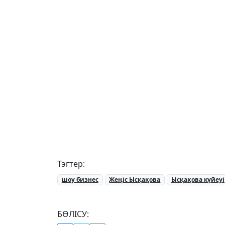
Тэгтер:
шоу бизнес
Жеңіс Ысқақова
Ысқақова күйеуі
БӨЛІСУ: