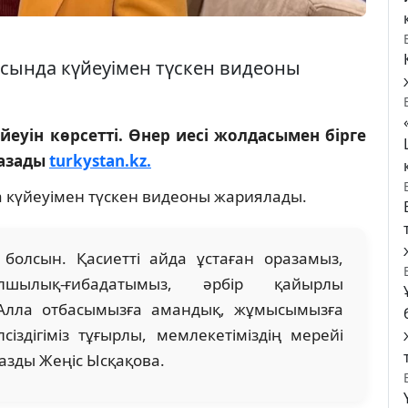
асында күйеуімен түскен видеоны
еуін көрсетті. Өнер иесі жолдасымен бірге
жазады
turkystan.kz.
а күйеуімен түскен видеоны жариялады.
болсын. Қасиетті айда ұстаған оразамыз,
құлшылық-ғибадатымыз, әрбір қайырлы
Алла отбасымызға амандық, жұмысымызға
лсіздігіміз тұғырлы, мемлекетіміздің мерейі
азды Жеңіс Ысқақова.