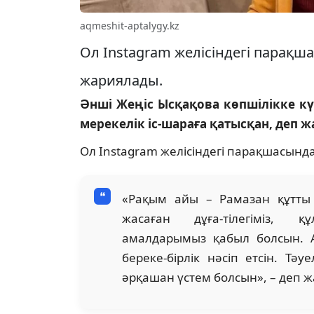
aqmeshit-aptalygy.kz
Ол Instagram желісіндегі парақш
жариялады.
Әнші Жеңіс Ысқақова көпшілікке күй
мерекелік іс-шараға қатысқан, деп 
Ол Instagram желісіндегі парақшасынд
«Рақым айы – Рамазан құтты 
жасаған дұға-тілегіміз, 
амалдарымыз қабыл болсын. 
береке-бірлік нәсіп етсін. Тәуе
әрқашан үстем болсын», – деп ж