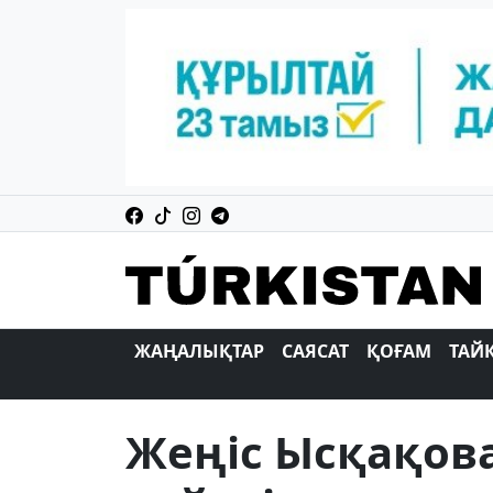
ЖАҢАЛЫҚТАР
САЯСАТ
ҚОҒАМ
ТАЙ
Жеңіс Ысқақова