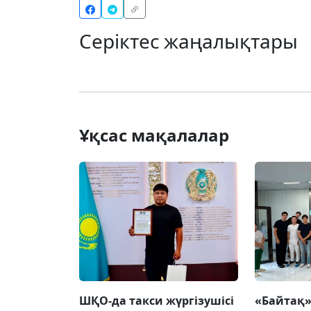
Серіктес жаңалықтары
Ұқсас мақалалар
ШҚО-да такси жүргізушісі
«Байтақ