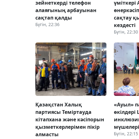
зейнеткерді телефон
үміткері
алаяғының арбауынан
өнеркәсі
сақтап қалды
сақтау қ
Бүгін, 22:36
кездесті
Бүгін, 22:30
Қазақстан Халық
«Ауыл» 
партиясы Теміртауда
өкілдері
кітапхана және кәсіпорын
инклюзи
қызметкерлерімен пікір
мүшелері
Бүгін, 22:15
алмасты