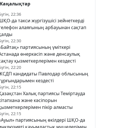
Жаңалықтар
Бүгін, 22:36
ШҚО-да такси жүргізушісі зейнеткерді
телефон алаяғының арбауынан сақтап
қалды
Бүгін, 22:30
«Байтақ» партиясының үміткері
Астанада өнеркәсіп және денсаулық
сақтау қызметкерлерімен кездесті
Бүгін, 22:20
ЖСДП кандидаты Павлодар облысының
тұрғындарымен кездесті
Бүгін, 22:15
Қазақстан Халық партиясы Теміртауда
кітапхана және кәсіпорын
қызметкерлерімен пікір алмасты
Бүгін, 22:15
«Ауыл» партиясының өкілдері ШҚО-да
инклюзивті қауымдастық мүшелерімен