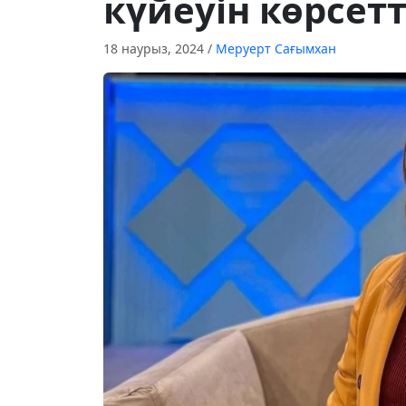
күйеуін көрсетт
18 наурыз, 2024
/
Меруерт Сағымхан