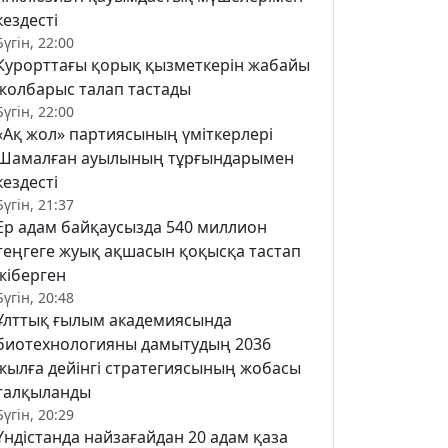
кездесті
Бүгін, 22:00
Курорттағы қорық қызметкерін жабайы
жолбарыс талап тастады
Бүгін, 22:00
«Ақ жол» партиясының үміткерлері
Шамалған ауылының тұрғындарымен
кездесті
Бүгін, 21:37
Ер адам байқаусызда 540 миллион
теңгеге жуық ақшасын қоқысқа тастап
жіберген
Бүгін, 20:48
Ұлттық ғылым академиясында
биотехнологияны дамытудың 2036
жылға дейінгі стратегиясының жобасы
талқыланды
Бүгін, 20:29
Үндістанда найзағайдан 20 адам қаза