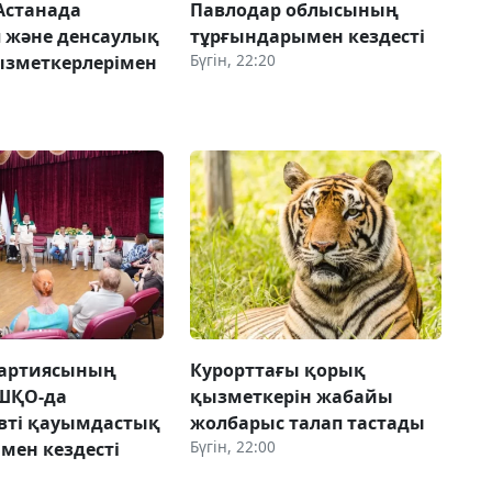
 Астанада
Павлодар облысының
п және денсаулық
тұрғындарымен кездесті
Бүгін, 22:20
ызметкерлерімен
партиясының
Курорттағы қорық
 ШҚО-да
қызметкерін жабайы
вті қауымдастық
жолбарыс талап тастады
Бүгін, 22:00
мен кездесті