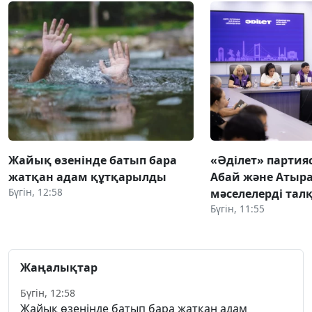
Жайық өзенінде батып бара
«Әділет» партия
жатқан адам құтқарылды
Абай және Атыра
Бүгін, 12:58
мәселелерді та
Бүгін, 11:55
Жаңалықтар
Бүгін, 12:58
Жайық өзенінде батып бара жатқан адам