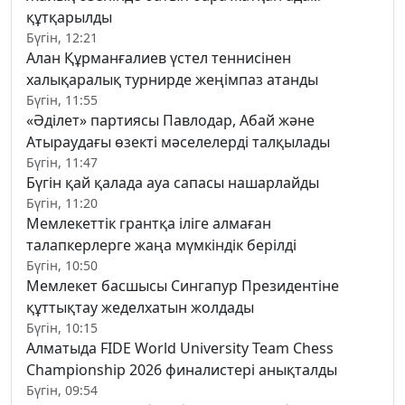
құтқарылды
Бүгін, 12:21
Алан Құрманғалиев үстел теннисінен
халықаралық турнирде жеңімпаз атанды
Бүгін, 11:55
«Әділет» партиясы Павлодар, Абай және
Атыраудағы өзекті мәселелерді талқылады
Бүгін, 11:47
Бүгін қай қалада ауа сапасы нашарлайды
Бүгін, 11:20
Мемлекеттік грантқа іліге алмаған
талапкерлерге жаңа мүмкіндік берілді
Бүгін, 10:50
Мемлекет басшысы Сингапур Президентіне
құттықтау жеделхатын жолдады
Бүгін, 10:15
Алматыда FIDE World University Team Chess
Championship 2026 финалистері анықталды
Бүгін, 09:54