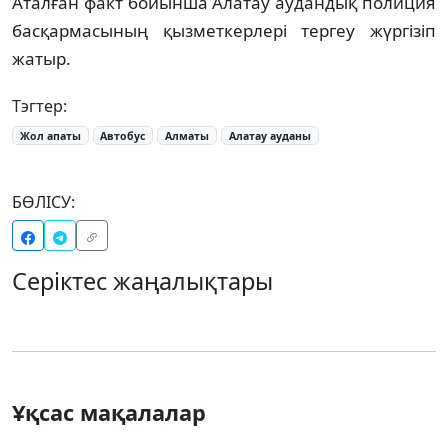
Аталған факт бойынша Алатау аудандық полиция
басқармасының қызметкерлері тергеу жүргізіп
жатыр.
Тэгтер:
Жол апаты
Автобус
Алматы
Алатау ауданы
БӨЛІСУ:
Серіктес жаңалықтары
Ұқсас мақалалар