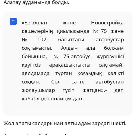
Алатау ауданында болды.
«Бекболат және Новостройка
көшелерінің қиылысында №75 және
№102 бағыттағы автобустар
соқтығысты. Алдын ала болжам
бойынша, №75-автобус жүргізушісі
қауіпсіз арақашықтықты сақтамай,
аялдамада тұрған қоғамдық көлікті
соққан. Сол сәтте автобустан
жолаушылар түсіп жатқан»,- деп
хабарлады полициядан.
Жол апаты салдарынан алты адам зардап шекті.