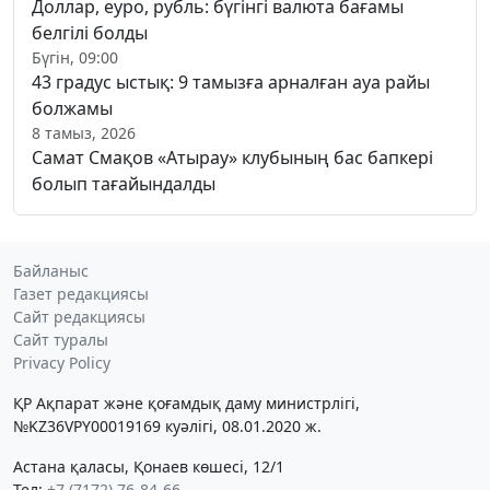
Доллар, еуро, рубль: бүгінгі валюта бағамы
белгілі болды
Бүгін, 09:00
43 градус ыстық: 9 тамызға арналған ауа райы
болжамы
8 тамыз, 2026
Самат Смақов «Атырау» клубының бас бапкері
болып тағайындалды
Байланыс
Газет редакциясы
Сайт редакциясы
Сайт туралы
Privacy Policy
ҚР Ақпарат және қоғамдық даму министрлігі,
№KZ36VPY00019169 куәлігі, 08.01.2020 ж.
Астана қаласы, Қонаев көшесі, 12/1
Тел:
+7 (7172) 76-84-66