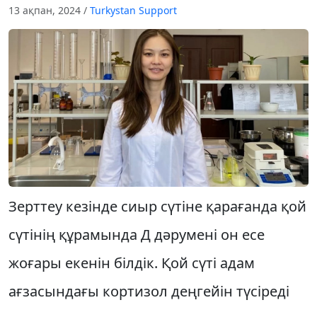
13 ақпан, 2024
/
Turkystan Support
Зерттеу кезінде сиыр сүтіне қарағанда қой
сүтінің құрамында Д дәрумені он есе
жоғары екенін білдік. Қой сүті адам
ағзасындағы кортизол деңгейін түсіреді