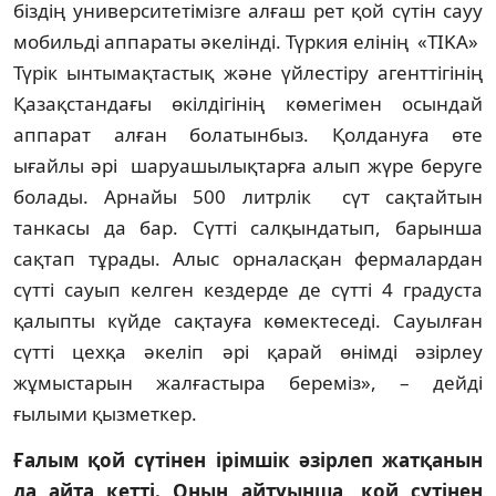
біздің университетімізге алғаш рет қой сүтін сауу
мобильді аппараты әкелінді. Түркия елінің «TIKA»
Түрік ынтымақтастық және үйлестіру агенттігінің
Қазақстандағы өкілдігінің көмегімен осындай
аппарат алған болатынбыз. Қолдануға өте
ығайлы әрі шаруашылықтарға алып жүре беруге
болады. Арнайы 500 литрлік сүт сақтайтын
танкасы да бар. Сүтті салқындатып, барынша
сақтап тұрады. Алыс орналасқан фермалардан
сүтті сауып келген кездерде де сүтті 4 градуста
қалыпты күйде сақтауға көмектеседі. Сауылған
сүтті цехқа әкеліп әрі қарай өнімді әзірлеу
жұмыстарын жалғастыра береміз», – дейді
ғылыми қызметкер.
Ғалым қой сүтінен ірімшік әзірлеп жатқанын
да айта кетті. Оның айтуынша, қой сүтінен