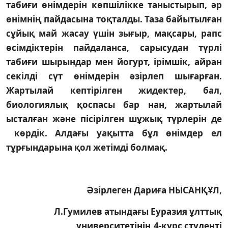
табиғи өнімдерін көпшілікке таныстырып, әр
өнімнің пайдасына тоқталды. Таза байытылған
сұйық май жасау үшін зығыр, мақсары, рапс
өсімдіктерін пайдаланса, сарысудан түрлі
табиғи шырындар мен йогурт, ірімшік, айран
секілді сүт өнімдерін әзірлеп шығарған.
Жартылай кептірілген жидектер, бал,
биологиялық қоспасы бар нан, жартылай
ысталған және пісірілген шұжық түрлерін де
көрдік. Алдағы уақытта бұл өнімдер ел
тұрғындарына қол жетімді болмақ.
Әзірлеген Дариға НЫСАНҚҰЛ,
Л.Гумилев атындағы Еуразия ұлттық
университетінің 4-курс студенті