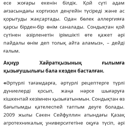
есе жоғары екенін білдік. Қой сүті адам
ағзасындағы кортизол деңгейін түсіреді және ас
қорытуды жақсартады. Одан бөлек аллергияға
қарсы бірден-бір өнім саналады. Сондықтан қой
сүтінен әзірленетін ірімшікті өте қажет әрі
пайдалы өнім деп толық айта аламыз», – дейді
ғалым.
Ақнұр Хайратқызының ғылымға
қызығушылығы бала кезден басталған.
«
Әртүрлі тағамдарға, әртүрлі рецептерге түрлі
дүниелерді қосып, жаңа нәрсе шығаруға
кішкентай кезімнен қызығатынмын. Сондықтан өз
бағытымды қателеспей таптым деуге болады.
2009 жылы Сәкен Сейфуллин атындағы Қазақ
агротехникалық университетіне оқуға түсіп, әрі