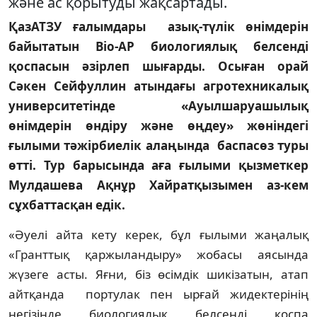
және ас қорытуды жақсартады.
ҚазАТЗУ ғалымдары азық-түлік өнімдерін
байытатын Bio-AP
биологиялық белсенді
қоспа
сын
әзірлеп
шығарды
. Осыған орай
Сәкен Сейфуллин атындағы агротехникалық
университетінде «Ауылшаруашылық
өнімдерін өндіру және өңдеу» жөніндегі
ғылыми тәжірбиелік алаңында баспасөз туры
өтті. Тур барысында аға ғылыми қызметкер
Мулдашева Ақнұр Хайратқызымен аз-кем
сұхбаттасқан едік.
«Әуелі айта кету керек, бұл ғылыми жаңалық
«Гранттық қаржыландыру» жобасы аясында
жүзеге асты. Яғни, біз өсімдік шикізатын, атап
айтқанда портулак пен ырғай жидектерінің
негізінде биологиялық белсенді қоспа