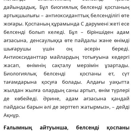
дайындадық. Бұл биогиялық белсенді қоспаның
артықшылығы – антиоксиданттық белсенділігі өте
жоғары. Қоспаның құрамында С дәрумені жеті есе
белсенді болып келеді. Бұл – біріншіден адам
ағзасына, денсаулыққа өте пайдалы және өнімді
шығарушы үшін оң әсерін береді.
Антиоксиданттар майлардың тотығуына кедергі
жасап, өнімнің сақталу мерзімін ұзартады.
Биологиялық белсенді қоспаны ет, сүт
тағамдарына қосуға болады. Алдағы уақытта
жылдан жылға олардың саны артып, өнім түрлері
де көбейеді. Әрине, адам ағзасына қандай
пайдасы барын әлі де зерттеп жатырмыз», – дейді
Ақнұр.
Ғалымның айтуынша, белсенді қоспаны