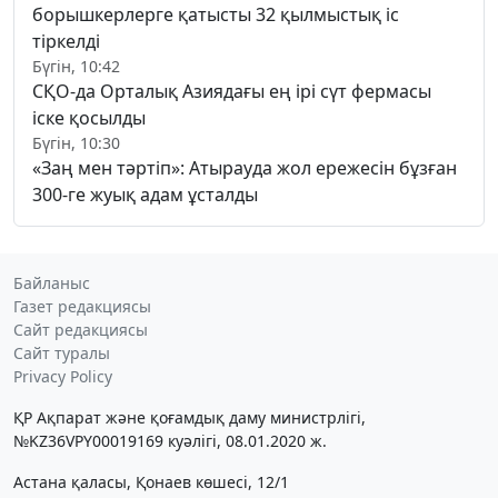
борышкерлерге қатысты 32 қылмыстық іс
тіркелді
Бүгін, 10:42
СҚО-да Орталық Азиядағы ең ірі сүт фермасы
іске қосылды
Бүгін, 10:30
«Заң мен тәртіп»: Атырауда жол ережесін бұзған
300-ге жуық адам ұсталды
Байланыс
Газет редакциясы
Сайт редакциясы
Сайт туралы
Privacy Policy
ҚР Ақпарат және қоғамдық даму министрлігі,
№KZ36VPY00019169 куәлігі, 08.01.2020 ж.
Астана қаласы, Қонаев көшесі, 12/1