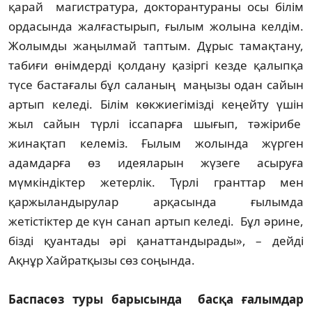
қарай магистратура, докторантураны осы білім
ордасында жалғастырып, ғылым жолына келдім.
Жолымды жаңылмай таптым. Дұрыс тамақтану,
табиғи өнімдерді қолдану қазіргі кезде қалыпқа
түсе бастағалы бұл саланың маңызы одан сайын
артып келеді. Білім көкжиегімізді кеңейту үшін
жыл сайын түрлі іссапарға шығып, тәжірибе
жинақтап келеміз. Ғылым жолында жүрген
адамдарға өз идеяларын жүзеге асыруға
мүмкіндіктер жетерлік. Түрлі гранттар мен
қаржыландырулар арқасында ғылымда
жетістіктер де күн санап артып келеді. Бұл әрине,
бізді қуантады әрі қанаттандырады», – дейді
Ақнұр Хайратқызы сөз соңында.
Баспасөз туры барысында басқа ғалымдар