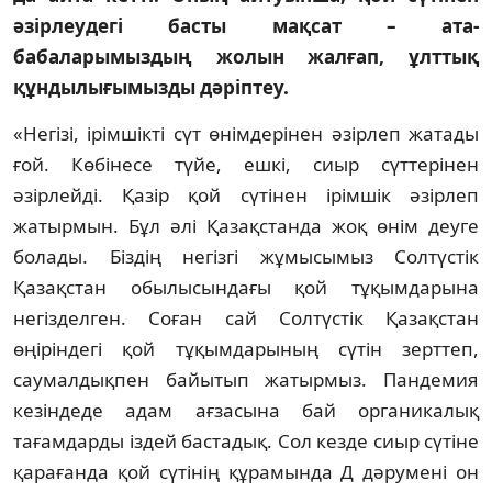
әзірлеудегі басты мақсат – ата-
бабаларымыздың жолын жалғап, ұлттық
құндылығымызды дәріптеу.
«Негізі, ірімшікті сүт өнімдерінен әзірлеп жатады
ғой. Көбінесе түйе, ешкі, сиыр сүттерінен
әзірлейді. Қазір қой сүтінен ірімшік әзірлеп
жатырмын. Бұл әлі Қазақстанда жоқ өнім деуге
болады. Біздің негізгі жұмысымыз Солтүстік
Қазақстан обылысындағы қой тұқымдарына
негізделген. Соған сай Солтүстік Қазақстан
өңіріндегі қой тұқымдарының сүтін зерттеп,
саумалдықпен байытып жатырмыз. Пандемия
кезіндеде адам ағзасына бай органикалық
тағамдарды іздей бастадық. Сол кезде сиыр сүтіне
қарағанда қой сүтінің құрамында Д дәрумені он