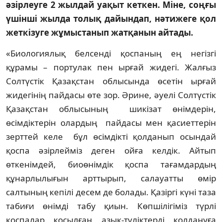
әзірлеуге 2 жылдай уақыт кеткен. Міне, соңғы
үшінші жылда толық дайындап, нәтижеге қол
жеткізуге жұмыстанып жатқанын айтады.
«Биологиялық белсенді қоспаның ең негізгі
құрамы – портулак пен ырғай жидегі. Жалғыз
Солтүстік Қазақстан облысында өсетін ырғай
жидегінің пайдасы өте зор. Әрине, әуелі Солтүстік
Қазақстан облысының шикізат өнімдерін,
өсімдіктерін олардың пайдасы мен қасиеттерін
зерттей келе бұл өсімдікті қолданып осындай
қоспа әзірлейміз деген ойға келдік. Айтып
өткенімдей, биоөнімдік қоспа тағамдардың
құнарлылығын арттырып, салауатты өмір
салтының кепілі десем де болады. Қазіргі күні таза
табиғи өнімді табу қиын. Көпшілігіміз түрлі
қоспалар қосылған азық-түліктерді қолдануға