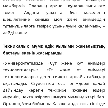
мәжбүрміз. Олардың әрине құнарлылығы өте
төмен. Алдағы уақытта бұл мәселенің
шешілетініне сеніміз мол және өнімдердің
тұтынушыларға тезірек ұсынылуын қалаймыз», –
дейді ғалым.
Техникалық мүмкіндік ғылыми жаңалықтың
бастауы екенін жасырмады.
«Университетімізде «Сүт және сүт өнімдері
технологиялары», «Ет және ет өнімдері
технологиялары» деген сияқты арнайы сабақтар
оқытылады. Студенттер осы өнімдерді қалай
дайындау керегін тәжірибе жүзінде өздері
үйреніп, цехта әзірлеп шығуға мүмкіндіктері бар.
Орталық Азия бойынша Қазақстанда, оның ішінде