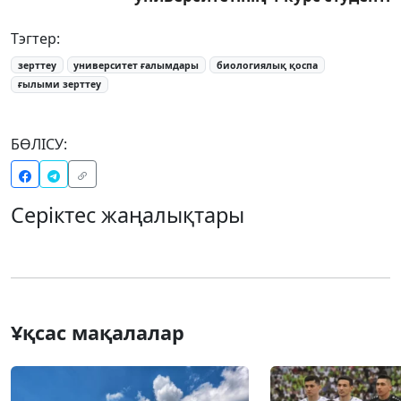
Тэгтер:
зерттеу
университет ғалымдары
биологиялық қоспа
ғылыми зерттеу
БӨЛІСУ:
Серіктес жаңалықтары
Ұқсас мақалалар