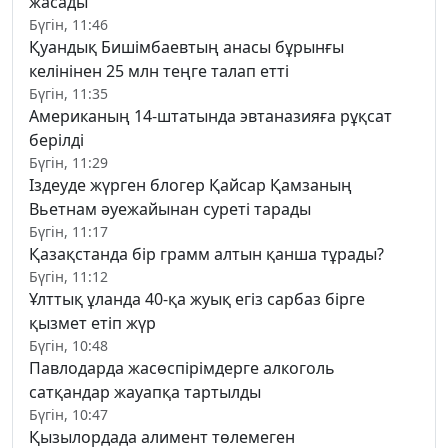
жасады
Бүгін, 11:46
Қуандық Бишімбаевтың анасы бұрынғы
келінінен 25 млн теңге талап етті
Бүгін, 11:35
Американың 14-штатында эвтаназияға рұқсат
берілді
Бүгін, 11:29
Іздеуде жүрген блогер Қайсар Қамзаның
Вьетнам әуежайынан суреті тарады
Бүгін, 11:17
Қазақстанда бір грамм алтын қанша тұрады?
Бүгін, 11:12
Ұлттық ұланда 40-қа жуық егіз сарбаз бірге
қызмет етіп жүр
Бүгін, 10:48
Павлодарда жасөспірімдерге алкоголь
сатқандар жауапқа тартылды
Бүгін, 10:47
Қызылордада алимент төлемеген