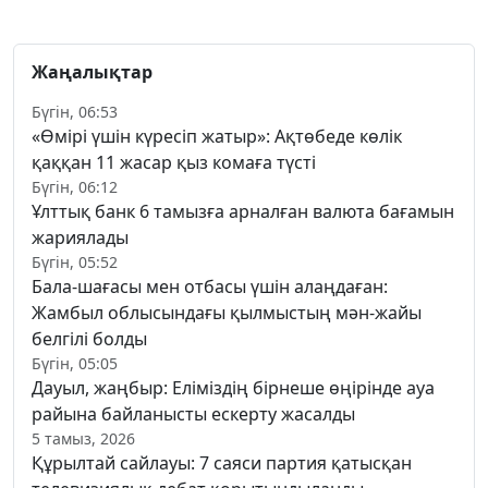
Жаңалықтар
Бүгін, 06:53
«Өмірі үшін күресіп жатыр»: Ақтөбеде көлік
қаққан 11 жасар қыз комаға түсті
Бүгін, 06:12
Ұлттық банк 6 тамызға арналған валюта бағамын
жариялады
Бүгін, 05:52
Бала-шағасы мен отбасы үшін алаңдаған:
Жамбыл облысындағы қылмыстың мән-жайы
белгілі болды
Бүгін, 05:05
Дауыл, жаңбыр: Еліміздің бірнеше өңірінде ауа
райына байланысты ескерту жасалды
5 тамыз, 2026
Құрылтай сайлауы: 7 саяси партия қатысқан