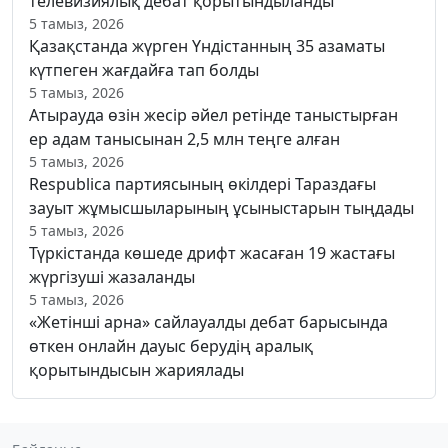
телевизиялық дебат қорытындыланды
5 тамыз, 2026
Қазақстанда жүрген Үндістанның 35 азаматы
күтпеген жағдайға тап болды
5 тамыз, 2026
Атырауда өзін жесір әйел ретінде таныстырған
ер адам танысынан 2,5 млн теңге алған
5 тамыз, 2026
Respublica партиясының өкілдері Тараздағы
зауыт жұмысшыларының ұсыныстарын тыңдады
5 тамыз, 2026
Түркістанда көшеде дрифт жасаған 19 жастағы
жүргізуші жазаланды
5 тамыз, 2026
«Жетінші арна» сайлауалды дебат барысында
өткен онлайн дауыс берудің аралық
қорытындысын жариялады