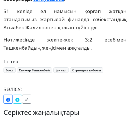
51 келіде ел намысын қорғап жатқан
отандасымыз жартылай финалда өзбекстандық
Асылбек Жалиловпен қолғап түйістірді.
Нәтижесінде жекпе-жек 3:2 есебімен
Ташкенбайдың жеңісімен аяқталды.
Тэгтер:
бокс
Санжар Тәшкенбай
финал
Странджа кубогы
БӨЛІСУ:
Серіктес жаңалықтары