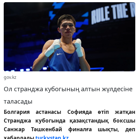
gov.kz
Ол странджа кубогының алтын жүлдесіне
таласады
Болгария астанасы Софияда өтіп жатқан
Странджа кубогында қазақстандық боксшы
Санжар Тәшкенбай финалға шықты, деп
хабарлады
turkystan.kz
.