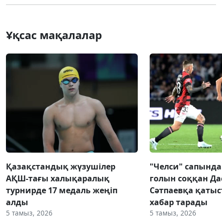
Ұқсас мақалалар
Қазақстандық жүзушілер
"Челси" сапынд
АҚШ-тағы халықаралық
голын соққан Да
турнирде 17 медаль жеңіп
Сәтпаевқа қаты
алды
хабар тарады
5 тамыз, 2026
5 тамыз, 2026