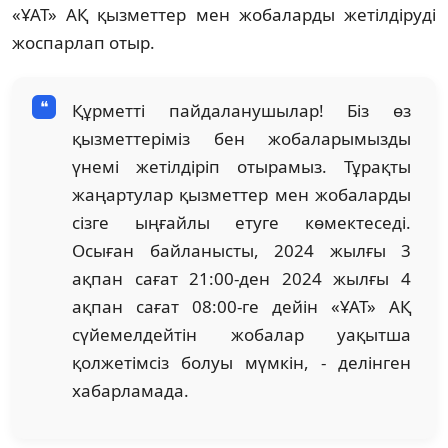
«ҰАТ» АҚ қызметтер мен жобаларды жетілдіруді
жоспарлап отыр.
Құрметті пайдаланушылар! Біз өз
қызметтеріміз бен жобаларымызды
үнемі жетілдіріп отырамыз. Тұрақты
жаңартулар қызметтер мен жобаларды
сізге ыңғайлы етуге көмектеседі.
Осыған байланысты, 2024 жылғы 3
ақпан сағат 21:00-ден 2024 жылғы 4
ақпан сағат 08:00-ге дейін «ҰАТ» АҚ
сүйемелдейтін жобалар уақытша
қолжетімсіз болуы мүмкін, - делінген
хабарламада.