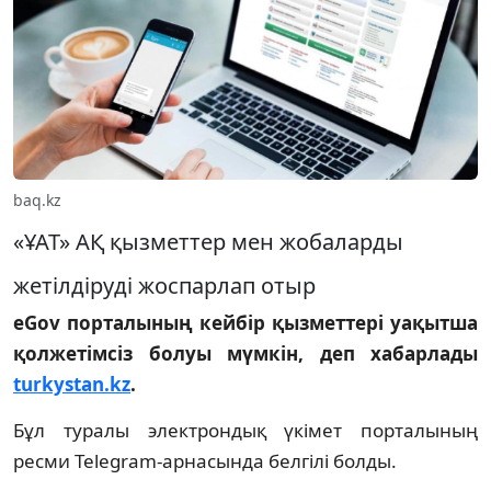
baq.kz
«ҰАТ» АҚ қызметтер мен жобаларды
жетілдіруді жоспарлап отыр
eGov порталының кейбір қызметтері уақытша
қолжетімсіз болуы мүмкін, деп хабарлады
turkystan.kz
.
Бұл туралы электрондық үкімет порталының
ресми Telegram-арнасында белгілі болды.