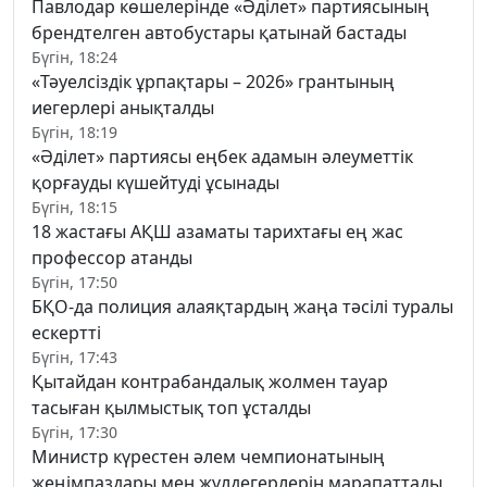
Павлодар көшелерінде «Әділет» партиясының
брендтелген автобустары қатынай бастады
Бүгін, 18:24
«Тәуелсіздік ұрпақтары – 2026» грантының
иегерлері анықталды
Бүгін, 18:19
«Әділет» партиясы еңбек адамын әлеуметтік
қорғауды күшейтуді ұсынады
Бүгін, 18:15
18 жастағы АҚШ азаматы тарихтағы ең жас
профессор атанды
Бүгін, 17:50
БҚО-да полиция алаяқтардың жаңа тәсілі туралы
ескертті
Бүгін, 17:43
Қытайдан контрабандалық жолмен тауар
тасыған қылмыстық топ ұсталды
Бүгін, 17:30
Министр күрестен әлем чемпионатының
жеңімпаздары мен жүлдегерлерін марапаттады