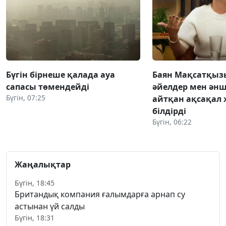
Бүгін бірнеше қалада ауа
Баян Мақсатқыз
сапасы төмендейді
әйелдер мен әнш
Бүгін, 07:25
айтқан ақсақал 
білдірді
Бүгін, 06:22
Жаңалықтар
Бүгін, 18:45
Британдық компания ғалымдарға арнап су
астынан үй салды
Бүгін, 18:31