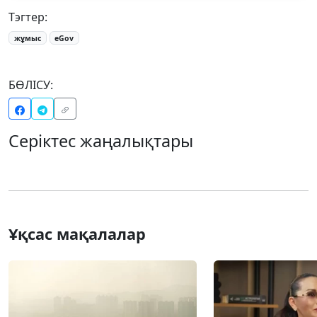
Тэгтер:
жұмыс
eGov
БӨЛІСУ:
Серіктес жаңалықтары
Ұқсас мақалалар