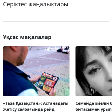
Серіктес жаңалықтары
Ұқсас мақалалар
«Таза Қазақстан»: Астанадағы
Семейде әйелін 
Жетісу саябағында рейд
битасымен ұрып 