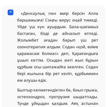
«Денсаулық пен өмір берсін Алла
баршамызға! Соңғы вирус оңай тимеді.
Үйде үш күн ауырдым. Бала-шағамыз
бастаған, бізді де айналып өтпеді.
Жолымбет ағадан барып үш рет
озонотерапия алдым. Содан «қой, өзіме
қарамасам болмас» деп, Қарағандыға
ұшып кеттім. Осыдан жеті жыл бұрын
құрбым осы шипажайға әкелген. Содан
бері жылына бір рет келіп, құрбыммен
ем алушы едік.
Былтыр келмегендіктен бе, биыл грыжа,
остеохондроз, протрузия шыдатпады.
Түнде ұйқыдан қалдым. Аяқ астынан