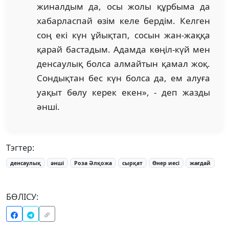
жиналдым да, осы жолы құрбыма да
хабарласпай өзім келе бердім. Келген
соң екі күн ұйықтап, сосын жан-жаққа
қарай бастадым. Адамда көңіл-күй мен
денсаулық болса алмайтын қамал жоқ.
Сондықтан бес күн болса да, ем алуға
уақыт бөлу керек екен», - деп жазды
әнші.
Тэгтер:
денсаулық
әнші
Роза Әлқожа
сырқат
Өнер иесі
жағдай
БӨЛІСУ: