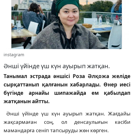
instagram
Әнші үйінде үш күн ауырып жатқан.
Танымал эстрада әншісі Роза Әлқожа желіде
сырқаттанып қалғанын хабарлады. Өнер иесі
бүгінде арнайы шипажайда ем қабылдап
жатқанын айтты.
Әнші үйінде үш күн ауырып жатқан. Жағдайы
жақсармаған соң, ол денсаулығын кәсіби
мамандарға сеніп тапсыруды жөн көрген.