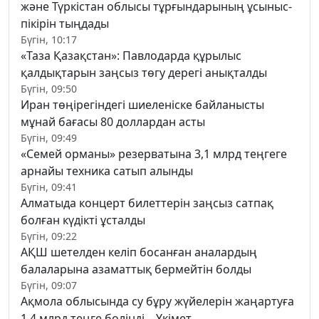
және Түркістан облысы тұрғындарының ұсыныс-
пікірін тыңдады
Бүгін, 10:17
«Таза Қазақстан»: Павлодарда құрылыс
қалдықтарын заңсыз төгу дерегі анықталды
Бүгін, 09:50
Иран төңірегіндегі шиеленіске байланысты
мұнай бағасы 80 доллардан асты
Бүгін, 09:49
«Семей орманы» резерватына 3,1 млрд теңгеге
арнайы техника сатып алынды
Бүгін, 09:41
Алматыда концерт билеттерін заңсыз сатпақ
болған күдікті ұсталды
Бүгін, 09:22
АҚШ шетелден келіп босанған аналардың
балаларына азаматтық бермейтін болды
Бүгін, 09:07
Ақмола облысында су бұру жүйелерін жаңартуға
1,4 млрд теңге бөлінді – Үкімет