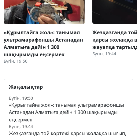
«Құрылтайға жол»: танымал
Жезқазғанда той
ультрамарафоншы Астанадан
қарсы жолаққа 
Алматыға дейін 1 300
жауапқа тартыл
Бүгін, 19:44
шақырымды еңсермек
Бүгін, 19:50
Жаңалықтар
Бүгін, 19:50
«Құрылтайға жол»: танымал ультрамарафоншы
Астанадан Алматыға дейін 1 300 шақырымды
еңсермек
Бүгін, 19:44
Жезқазғанда той кортежі қарсы жолаққа шығып,