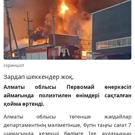
скриншот
Зардап шеккендер жоқ.
Алматы облысы Первомай өнеркәсіп
аймағында полиэтилен өнімдері сақталған
қойма өртенді.
Алматы облысы төтенше жағдайлар
департаментінің мәліметінше, бүгін таңғы сағат 7
шамасында кезекші бөлімге Іле ауданының