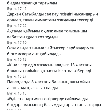
6 адам жауапқа тартылды
Бүгін, 17:45
Дархан Сатыбалды сел қауіпсіздігі нысандарын
аралап, таулы аймақтағы жағдайды тексерді
Бүгін, 17:25
Ақтауда қайғылы оқиға: әйел тоғызыншы
қабаттан құлап көз жұмды
Бүгін, 17:10
Өскеменде танымал айтыскер сарбаздармен
бірге әскери ант қабылдады
Бүгін, 16:13
«Кінәлілер әділ жазасын алады»: 13 жастағы
баланың өліміне қатысты іс сотқа жіберілді
Бүгін, 15:27
Павлодарда 8 жастағы баланың аяғы ойын
алаңында қысылып қалды
Бүгін, 15:15
«Әділет» партиясы өңірлерде сайлауалды
бағдарламасының басымдықтарын таныстырды