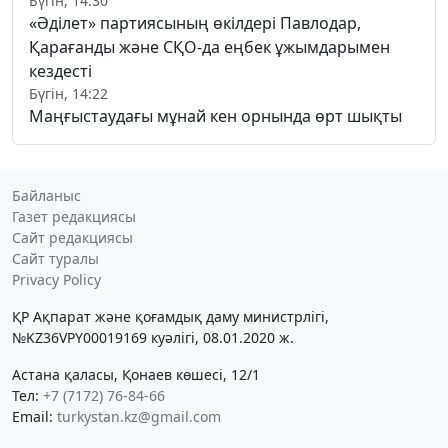
Бүгін, 14:30
«Әділет» партиясының өкілдері Павлодар,
Қарағанды және СҚО-да еңбек ұжымдарымен
кездесті
Бүгін, 14:22
Маңғыстаудағы мұнай кен орнында өрт шықты
Байланыс
Газет редакциясы
Сайт редакциясы
Сайт туралы
Privacy Policy
ҚР Ақпарат және қоғамдық даму министрлігі,
№KZ36VPY00019169 куәлігі, 08.01.2020 ж.
Астана қаласы, Қонаев көшесі, 12/1
Тел:
+7 (7172) 76-84-66
Email:
turkystan.kz@gmail.com