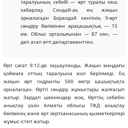
таралуының себебі — өрт туралы кеш
хабарлау. Сондай-ақ ең жақын
орналасқан Боралдай кентінің 9-өрт
сөндіру бөлімінен арақашықтық — 15
км. Облыс орталығынан — 87 км», —
деп атап өтті департаменттен.
Өрт сағат 9:12-де оқшауланды. Жақын маңдағы
қоймаға оттың таралуына жол берілмеді. Ең
жақын өрт гидранты 500 метр қашықтықта
орналасқан. Өртті сөндіру жұмыстары жалғасып
жатыр. Зардап шеккендер жоқ. Өрттің себебін
анықтау үшін Алматы облысы ТЖД анықтау
бөлімінің және өрт зертханасының қызметкерлері
жұмыс істеп жатыр.