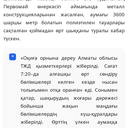
Первомай өнеркәсіп аймағында металл
конструкцияларынан жасалған, аумағы 3600
шаршы метр болатын полиэтилен тауарлары
сақталған қоймадан өрт шыққаны туралы хабар
түскен.
«Оқиға орнына дереу Алматы облысы
ТЖД қызметкерлері жіберілді. Сағат
7:20–да алғашқы өрт сөндіру
бөлімшелері келген кезде нысан
толығымен отқа оранған еді. Сонымен
қатар, шақырудың жоғары дәрежесі
бойынша жақын маңдағы
бөлімшелердің күш-құралдары
жіберілді. Өрттің үлкен аумаққа