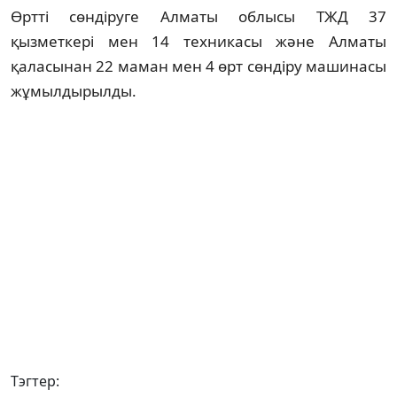
Өртті сөндіруге Алматы облысы ТЖД 37
қызметкері мен 14 техникасы және Алматы
қаласынан 22 маман мен 4 өрт сөндіру машинасы
жұмылдырылды.
Тэгтер: