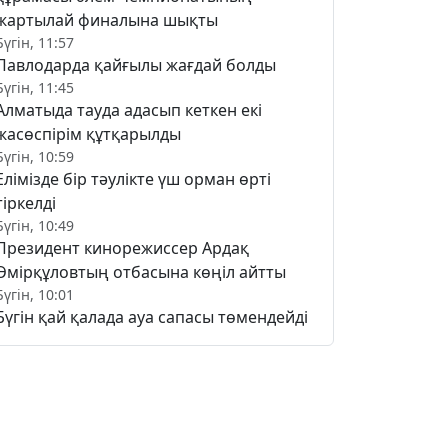
жартылай финалына шықты
Бүгін, 11:57
Павлодарда қайғылы жағдай болды
Бүгін, 11:45
Алматыда тауда адасып кеткен екі
жасөспірім құтқарылды
Бүгін, 10:59
Елімізде бір тәулікте үш орман өрті
тіркелді
Бүгін, 10:49
Президент кинорежиссер Ардақ
Әмірқұловтың отбасына көңіл айтты
Бүгін, 10:01
Бүгін қай қалада ауа сапасы төмендейді