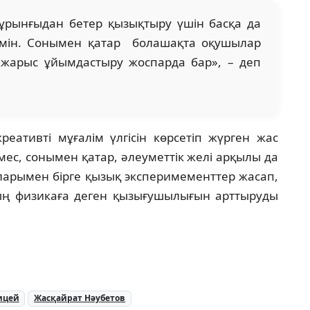
ұрынғыдан бетер қызықтыру үшін басқа да
үрмін. Сонымен қатар болашақта оқушылар
жарыс ұйымдастыру жоспарда бар», – деп
реативті мұғалім үлгісін көрсетіп жүрген жас
мес, сонымен қатар, әлеуметтік желі арқылы да
шыларымен бірге қызық эксперимементтер жасап,
дың физикаға деген қызығушылығын арттыруды
ицей
Жасқайрат Нәубетов