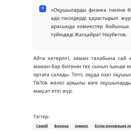
«Оқушыларды физика пәніне б
әдіс-тәсілдерді қарастырып ж
арасында комикстер бойынша 
түйіндеді Жасқайрат Нәубетов.
Айта кетерлігі, заман талабына сай к
маман бар білгенін тек сынып ішінде е
ортаға салады. Тіпті, оқуда озат оқу
TikTok желісі арқылы өзге оқушылар
мақсат етіп жүр.
Тэгтер:
Семей
физика
комикс
Білім инновация л