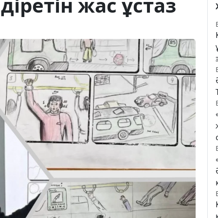
діретін жас ұстаз