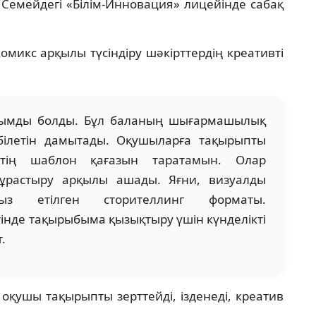
Семейдегі «Білім-Инновация» лицейінде сабақ
икс арқылы түсіндіру шәкірттердің креативті
ұтымды болды. Бұл баланың шығармашылық
білетін дамытады. Оқушыларға тақырыпты
кстің шаблон қағазын таратамын. Олар
құрастыру арқылы ашады. Яғни, визуалды
сыз етілген сторителлинг форматы.
тінде тақырыбыма қызықтыру үшін күнделікті
т.
н оқушы тақырыпты зерттейді, ізденеді, креатив