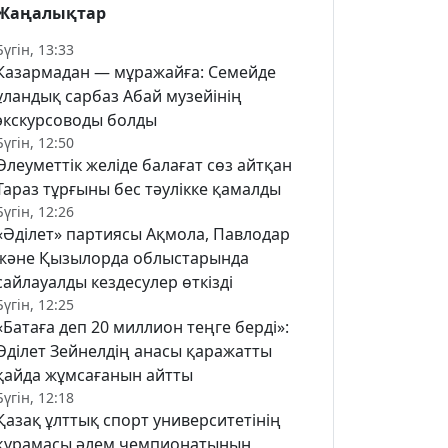
Жаңалықтар
Бүгін, 13:33
Казармадан — мұражайға: Семейде
ұландық сарбаз Абай музейінің
экскурсоводы болды
Бүгін, 12:50
Әлеуметтік желіде балағат сөз айтқан
Тараз тұрғыны бес тәулікке қамалды
Бүгін, 12:26
«Әділет» партиясы Ақмола, Павлодар
және Қызылорда облыстарында
сайлауалды кездесулер өткізді
Бүгін, 12:25
«Батаға деп 20 миллион теңге берді»:
Әділет Зейнелдің анасы қаражатты
қайда жұмсағанын айтты
Бүгін, 12:18
Қазақ ұлттық спорт университетінің
құрамасы әлем чемпионатының