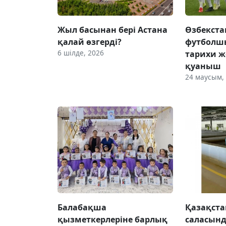
Жыл басынан бері Астана
Өзбекста
қалай өзгерді?
футболш
6 шілде, 2026
тарихи же
қуаныш
24 маусым,
Балабақша
Қазақст
қызметкерлеріне барлық
саласынд