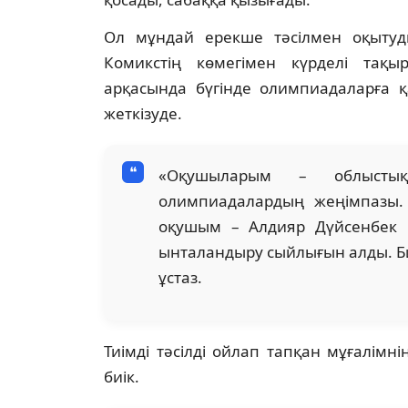
Ол мұндай ерекше тәсілмен оқытуд
Комикстің көмегімен күрделі тақы
арқасында бүгінде олимпиадаларға қ
жеткізуде.
«Оқушыларым – облыстық
олимпиадалардың жеңімпазы.
оқушым – Алдияр Дүйсенбек 
ынталандыру сыйлығын алды. Биы
ұстаз.
Тиімді тәсілді ойлап тапқан мұғалімн
биік.