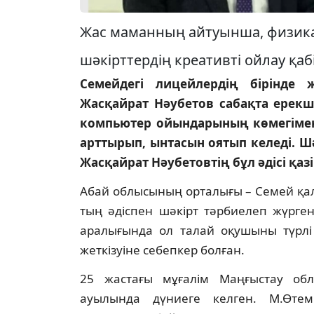
Жас маманның айтуынша, физика
шәкірттердің креативті ойлау қаб
Семейдегі лицейлердің бірінде 
Жасқайрат Нәубетов сабақта ерекш
компьютер ойындарының көмегіме
арттырып, ынтасын оятып келеді. Ш
Жасқайрат Нәубетовтің бұл әдісі қаз
Абай облысының орталығы – Семей қа
тың әдіспен шәкірт тәрбиелеп жүрге
аралығында ол талай оқушыны түрлі 
жеткізуіне себепкер болған.
25 жастағы мұғалім Маңғыстау об
ауылында дүниеге келген. М.Өтем