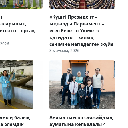
н
«Күшті Президент –
ыларының
ықпалды Парламент –
тістігі – ортақ
есеп беретін Үкімет»
қағидаты – халық
 2026
сеніміне негізделген жүйе
3 маусым, 2026
анның балық
Анама тиесілі саяжайдың
а әлемдік
аумағына көпбалалы 4