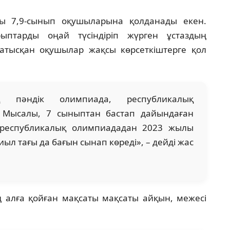
ы 7,9-сынып оқушыларына қолданады екен.
рыптарды оңай түсіндіріп жүрген ұстаздың
атысқан оқушылар жақсы көрсеткіштерге қол
 пәндік олимпиада, республикалық
 Мысалы, 7 сыныптан бастап дайындаған
республикалық олимпиададан 2023 жылы
л тағы да бағын сынап көреді», – дейді жас
ің алға қойған мақсаты мақсаты айқын, межесі