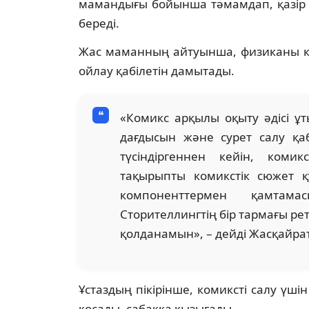
мамандығы бойынша тәмамдап, қазір 
береді.
Жас маманның айтуынша, физиканы ком
ойлау қабілетін дамытады.
«Комикс арқылы оқыту әдісі 
дағдысын және сурет салу қа
түсіндіргеннен кейін, коми
тақырыпты комикстік сюжет 
компоненттермен қамтама
Сторителлингтің бір тармағы ре
қолданамын», – дейді Жасқайра
Ұстаздың пікірінше, комиксті салу үші
қосады, сабаққа қызығады.