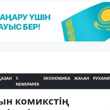
ҚАЗАН
T-
ЭКОНОМИКА
ЖАҺАН
РУХАНИ
NEWSPAPER
ын комикстің