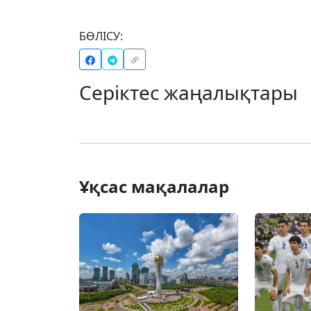
БӨЛІСУ:
Серіктес жаңалықтары
Ұқсас мақалалар