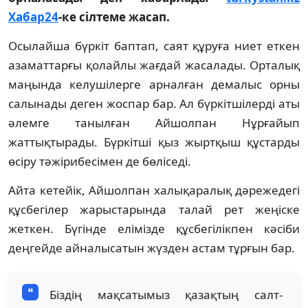
Хабар24
-ке сілтеме жасап.
Осылайша бүркіт баптап, саят құруға ниет еткен
азаматтарғы қолайлы жағдай жасалады. Орталық
маңында келушілерге арналған демалыс орны
салынады деген жоспар бар. Ал бүркітшілерді аты
әлемге танылған Айшолпан Нұрғайып
жаттықтырады. Бүркітші қыз жыртқыш құстарды
өсіру тәжірибесімен де бөліседі.
Айта кетейік, Айшолпан халықаралық дәрежедегі
құсбегілер жарыстарында талай рет жеңіске
жеткен. Бүгінде елімізде құсбегілікпен кәсіби
деңгейде айналысатын жүзден астам тұрғын бар.
Біздің мақсатымыз қазақтың салт-