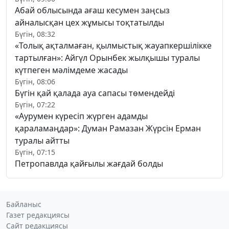
Абай облысында ағаш кесумен заңсыз
айналысқан цех жұмысы тоқтатылды
Бүгін, 08:32
«Толық ақталмаған, қылмыстық жауапкершілікке
тартылған»: Айгүл Орынбек жылқышы туралы
күтпеген мәлімдеме жасады
Бүгін, 08:06
Бүгін қай қалада ауа сапасы төмендейді
Бүгін, 07:22
«Аурумен күресіп жүрген адамды
қараламаңдар»: Думан Рамазан Жүрсін Ерман
туралы айтты
Бүгін, 07:15
Петропавлда қайғылы жағдай болды
Байланыс
Газет редакциясы
Сайт редакциясы