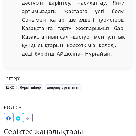
дәстүрін дәріптеу, насихаттау. Яғни
артымыздағы жастарға үлгі болу.
Сонымен қатар шетелдегі туристерді
Қазақстанға тарту жоспарымыз бар.
Қазақстанның салт-дәстүрі мен ұлттық
құндылықтарын көрсеткіміз келеді, -
деді бүркітші Айшолпан Нұрғайып.
Тэгтер:
ШҚО
бүркітшілер
даярлау орталығы
БӨЛІСУ:
Серіктес жаңалықтары