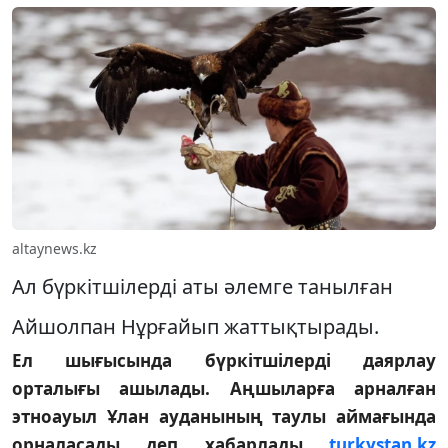
altaynews.kz
Ал бүркітшілерді аты әлемге танылған
Айшолпан Нұрғайып жаттықтырады.
Ел шығысында бүркітшілерді даярлау
орталығы ашылады. Аңшыларға арналған
этноауыл Ұлан ауданының таулы аймағында
орналасады деп хабарлады
turkystan.kz