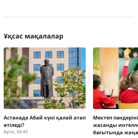
Ұқсас мақалалар
Астанада Абай күні қалай атап
Мектеп пәндері
өтіледі?
жасанды интелл
Бүгін, 09:45
бағытында жаң