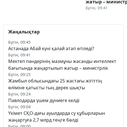
жатыр – министр
Бүгін, 09:41
Жаңалықтар
Бүгін, 09:45
Астанада Абай күні қалай атап өтіледі?
Бүгін, 09:41
Мектеп пәндерінің мазмұны жасанды интеллект
бағытында жаңартылып жатыр – министрлік
Бүгін, 09:25
Жамбыл облысындағы 25 жастағы жігіттің
өліміне қатысты тың дерек шықты
Бүгін, 09:24
Павлодарда үшем дүниеге келді
Бүгін, 09:04
Үкімет СҚО-дағы ауылдарда су құбырларын
жаңартуға 2,7 млрд теңге бөлді
Бүгін, 09:00