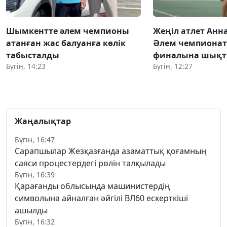
Шымкентте әлем чемпионы
Жеңіл атлет Анн
атанған жас балуанға көлік
Әлем чемпиона
табысталды
финалына шық
Бүгін, 14:23
Бүгін, 12:27
Жаңалықтар
Бүгін, 16:47
Сарапшылар Жезқазғанда азаматтық қоғамның
саяси процестердегі рөлін талқылады
Бүгін, 16:39
Қарағанды облысында машинистердің
символына айналған әйгілі ВЛ60 ескерткіші
ашылды
Бүгін, 16:32