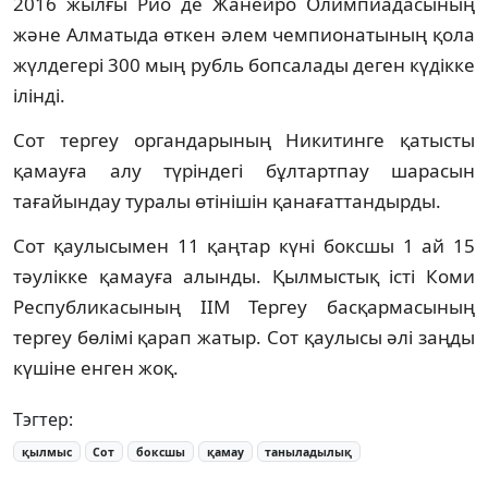
2016 жылғы Рио де Жанейро Олимпиадасының
және Алматыда өткен әлем чемпионатының қола
жүлдегері 300 мың рубль бопсалады деген күдікке
ілінді.
Сот тергеу органдарының Никитинге қатысты
қамауға алу түріндегі бұлтартпау шарасын
тағайындау туралы өтінішін қанағаттандырды.
Сот қаулысымен 11 қаңтар күні боксшы 1 ай 15
тәулікке қамауға алынды. Қылмыстық істі Коми
Республикасының ІІМ Тергеу басқармасының
тергеу бөлімі қарап жатыр. Сот қаулысы әлі заңды
күшіне енген жоқ.
Тэгтер:
қылмыс
Сот
боксшы
қамау
таныладылық