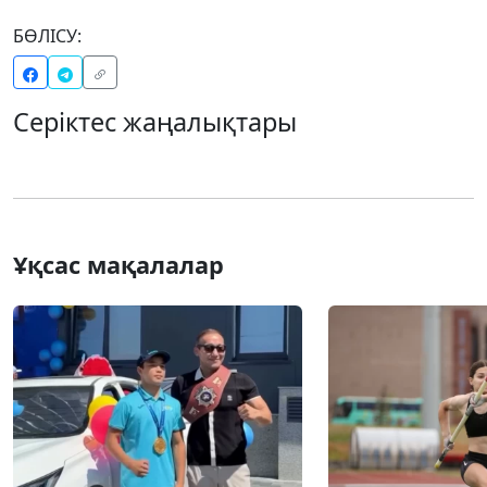
БӨЛІСУ:
Серіктес жаңалықтары
Ұқсас мақалалар