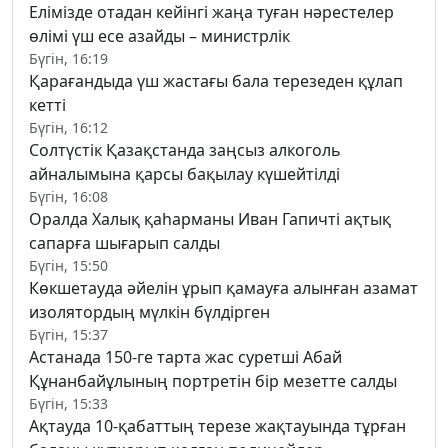
Елімізде отадан кейінгі жаңа туған нәрестелер
өлімі үш есе азайды – министрлік
Бүгін, 16:19
Қарағандыда үш жастағы бала терезеден құлап
кетті
Бүгін, 16:12
Солтүстік Қазақстанда заңсыз алкоголь
айналымына қарсы бақылау күшейтілді
Бүгін, 16:08
Оралда Халық қаһарманы Иван Гапичті ақтық
сапарға шығарып салды
Бүгін, 15:50
Көкшетауда әйелін ұрып қамауға алынған азамат
изолятордың мүлкін бүлдірген
Бүгін, 15:37
Астанада 150-ге тарта жас суретші Абай
Құнанбайұлының портретін бір мезетте салды
Бүгін, 15:33
Ақтауда 10-қабаттың терезе жақтауында тұрған