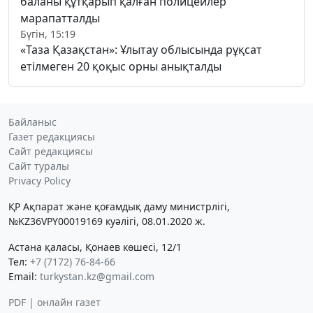
баланы құтқарып қалған полицейлер
марапатталды
Бүгін, 15:19
«Таза Қазақстан»: Ұлытау облысында рұқсат
етілмеген 20 қоқыс орны анықталды
Байланыс
Газет редакциясы
Сайт редакциясы
Сайт туралы
Privacy Policy
ҚР Ақпарат және қоғамдық даму министрлігі,
№KZ36VPY00019169 куәлігі, 08.01.2020 ж.
Астана қаласы, Қонаев көшесі, 12/1
Тел:
+7 (7172) 76-84-66
Email:
turkystan.kz@gmail.com
PDF | онлайн газет