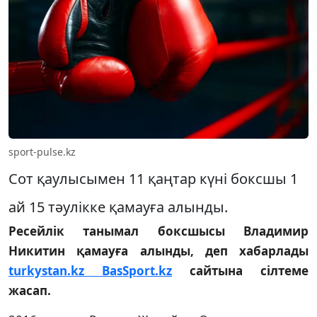
sport-pulse.kz
Сот қаулысымен 11 қаңтар күні боксшы 1
ай 15 тәулікке қамауға алынды.
Ресейлік танымал боксшысы Владимир
Никитин қамауға алынды, деп хабарлады
turkystan.kz
BasSport.kz
сайтына сілтеме
жасап.