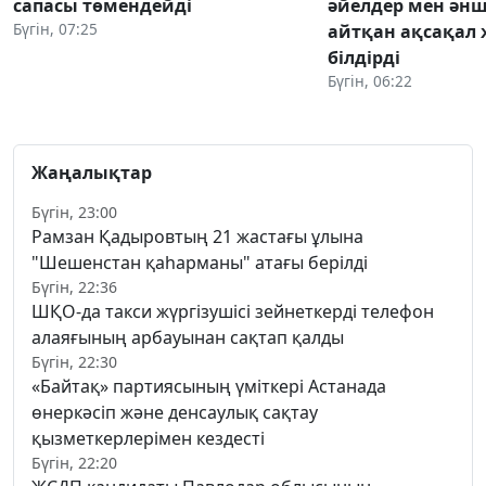
сапасы төмендейді
әйелдер мен әнш
Бүгін, 07:25
айтқан ақсақал 
білдірді
Бүгін, 06:22
Жаңалықтар
Бүгін, 23:00
Рамзан Қадыровтың 21 жастағы ұлына
"Шешенстан қаһарманы" атағы берілді
Бүгін, 22:36
ШҚО-да такси жүргізушісі зейнеткерді телефон
алаяғының арбауынан сақтап қалды
Бүгін, 22:30
«Байтақ» партиясының үміткері Астанада
өнеркәсіп және денсаулық сақтау
қызметкерлерімен кездесті
Бүгін, 22:20