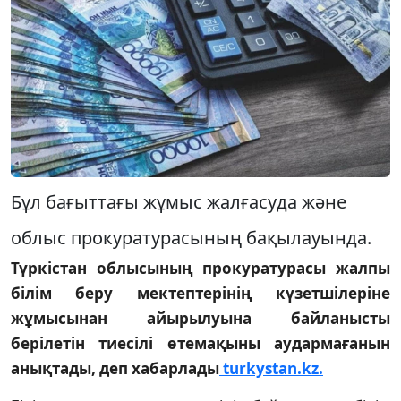
Бұл бағыттағы жұмыс жалғасуда және
облыс прокуратурасының бақылауында.
Түркістан облысының прокуратурасы жалпы
білім беру мектептерінің күзетшілеріне
жұмысынан айырылуына байланысты
берілетін тиесілі өтемақыны аудармағанын
анықтады, деп хабарлады
turkystan.kz.