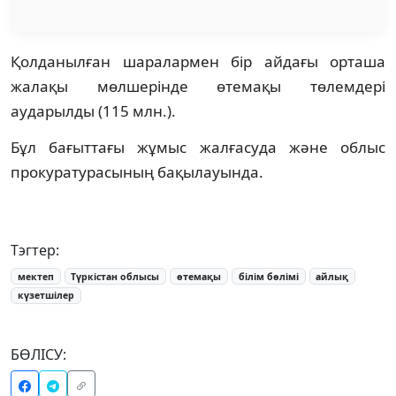
Қолданылған шаралармен бір айдағы орташа
жалақы мөлшерінде өтемақы төлемдері
аударылды (115 млн.).
Бұл бағыттағы жұмыс жалғасуда және облыс
прокуратурасының бақылауында.
Тэгтер:
мектеп
Түркістан облысы
өтемақы
білім бөлімі
айлық
күзетшілер
БӨЛІСУ: