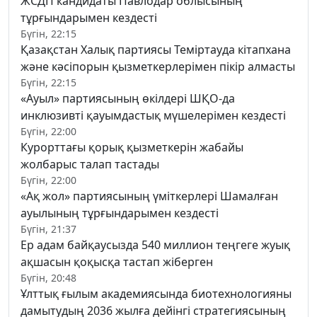
ЖСДП кандидаты Павлодар облысының
тұрғындарымен кездесті
Бүгін, 22:15
Қазақстан Халық партиясы Теміртауда кітапхана
және кәсіпорын қызметкерлерімен пікір алмасты
Бүгін, 22:15
«Ауыл» партиясының өкілдері ШҚО-да
инклюзивті қауымдастық мүшелерімен кездесті
Бүгін, 22:00
Курорттағы қорық қызметкерін жабайы
жолбарыс талап тастады
Бүгін, 22:00
«Ақ жол» партиясының үміткерлері Шамалған
ауылының тұрғындарымен кездесті
Бүгін, 21:37
Ер адам байқаусызда 540 миллион теңгеге жуық
ақшасын қоқысқа тастап жіберген
Бүгін, 20:48
Ұлттық ғылым академиясында биотехнологияны
дамытудың 2036 жылға дейінгі стратегиясының