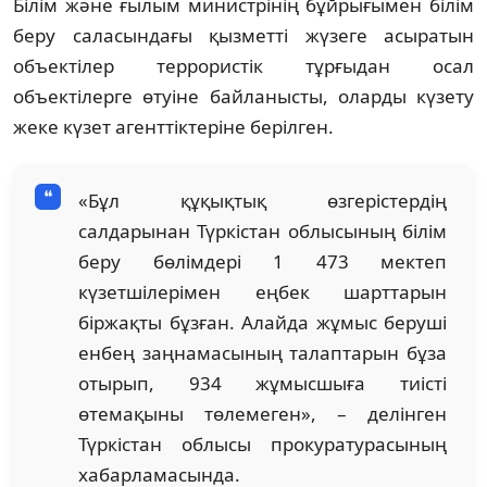
Білім және ғылым министрінің бұйрығымен білім
беру саласындағы қызметті жүзеге асыратын
объектілер террористік тұрғыдан осал
объектілерге өтуіне байланысты, оларды күзету
жеке күзет агенттіктеріне берілген.
«Бұл құқықтық өзгерістердің
салдарынан Түркістан облысының білім
беру бөлімдері 1 473 мектеп
күзетшілерімен еңбек шарттарын
біржақты бұзған. Алайда жұмыс беруші
енбең заңнамасының талаптарын бұза
отырып, 934 жұмысшыға тиісті
өтемақыны төлемеген», – делінген
Түркістан облысы прокуратурасының
хабарламасында.