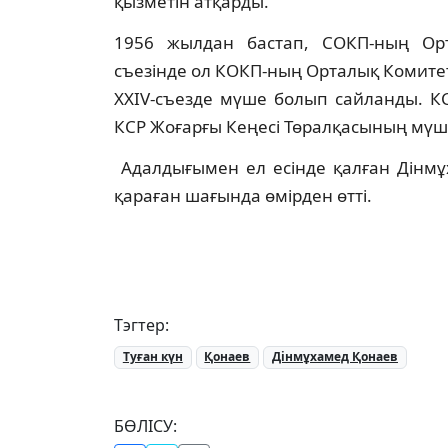
қызметін атқарды.
1956 жылдан бастап, СОКП-ның Орта
съезінде ол КОКП-ның Орталық Комитет
XXIV-съезде мүше болып сайланды. К
КСР Жоғарғы Кеңесі Төралқасының мүш
Адалдығымен ел есінде қалған Дінмұ
қараған шағында өмірден өтті.
Тэгтер:
Туған күн
Қонаев
Дінмұхамед Қонаев
БӨЛІСУ: