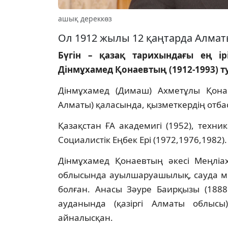
ашық дереккөз
Ол 1912 жылы 12 қаңтарда Алмат
Бүгін – қазақ тарихындағы ең ір
Дінмұхамед Қонаевтың (1912-1993) ту
Дінмұхамед (Димаш) Ахметұлы Қона
Алматы) қаласында, қызметкердің отба
Қазақстан ҒА академигі (1952), техн
Социалистік Еңбек Ері (1972,1976,1982).
Дінмұхамед Қонаевтың әкесі Меңлі
облысында ауылшаруашылық, сауда ме
болған. Анасы Зәуре Баирқызы (188
ауданында (қазіргі Алматы облысы
айналысқан.