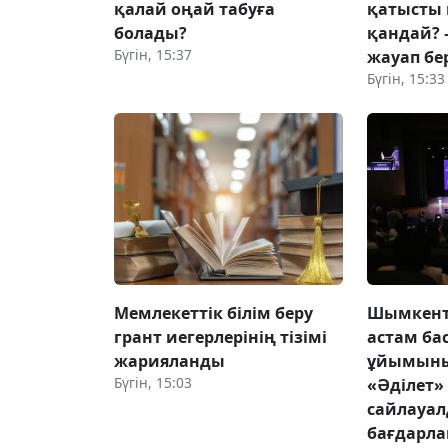
қалай оңай табуға
қатысты 
болады?
қандай? 
Бүгін, 15:37
жауап бе
Бүгін, 15:33
Мемлекеттік білім беру
Шымкентт
грант иегерлерінің тізімі
астам ба
жарияланды
ұйымыны
Бүгін, 15:03
«Әділет»
сайлауа
бағдарл