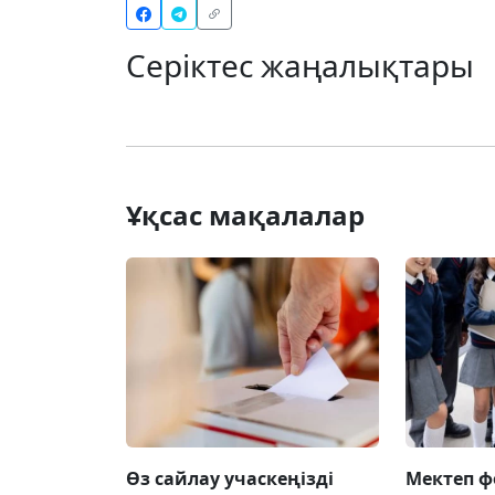
Серіктес жаңалықтары
Ұқсас мақалалар
Өз сайлау учаскеңізді
Мектеп 