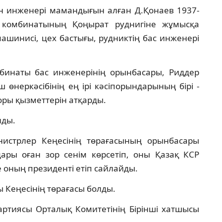
кен инженері мамандығын алған Д.Қонаев 1937-
комбинатының Қоңырат руднигіне жұмысқа
машинисі, цех бастығы, рудниктің бас инженері
бинаты бас инженерінің орынбасары, Риддер
өнеркәсібінің ең ірі кәсіпорындарының бірі -
ры қызметтерін атқарды.
нды.
истрлер Кеңесінің төрағасының орынбасары
дары оған зор сенім көрсетіп, оны Қазақ КСР
оның президенті етіп сайлайды.
 Кеңесінің төрағасы болды.
артиясы Орталық Комитетінің Бірінші хатшысы