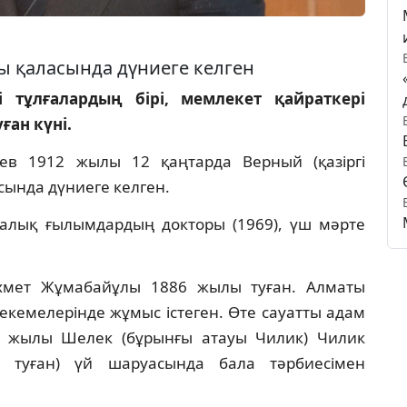
ы қаласында дүниеге келген
і тұлғалардың бірі, мемлекет қайраткері
ған күні.
ев 1912 жылы 12 қаңтарда Верный (қазіргі
сында дүниеге келген.
икалық ғылымдардың докторы (1969), үш мәрте
ахмет Жұмабайұлы 1886 жылы туған. Алматы
кемелерінде жұмыс істеген. Өте сауатты адам
8 жылы Шелек (бұрынғы атауы Чилик) Чилик
) туған) үй шаруасында бала тәрбиесімен