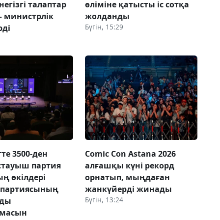
негізгі талаптар
өліміне қатысты іс сотқа
– министрлік
жолданды
Бүгін, 15:29
рді
е 3500-ден
Comic Con Astana 2026
стауыш партия
алғашқы күні рекорд
ң өкілдері
орнатып, мыңдаған
 партиясының
жанкүйерді жинады
Бүгін, 13:24
лды
амасын