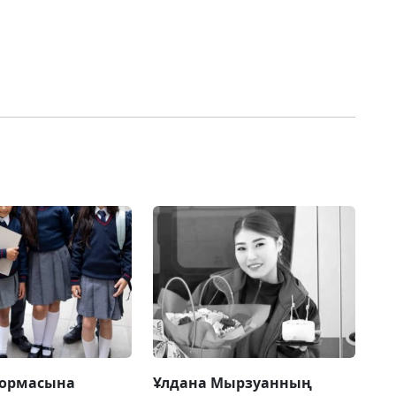
формасына
Ұлдана Мырзуанның