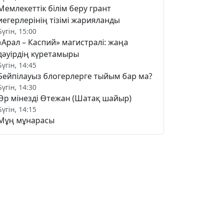
Мемлекеттік білім беру грант
иегерлерінің тізімі жарияланды
Бүгін, 15:00
«Арал – Каспий» магистралі: жаңа
дәуірдің күретамыры
Бүгін, 14:45
Бейпілауыз блогерлерге тыйым бар ма?
Бүгін, 14:30
Өр мінезді Өтежан (Шатақ шайыр)
Бүгін, 14:15
Мұң мұнарасы