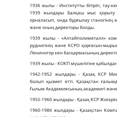
1936 жылы - Институтты бітіріп, тау-
1939 жылдары Балқаш мыс қорыту 
орналасып, онда бұрғылау станогінің 
және оның директоры болды.
1939 жылы - «Алтайполиметалл» ком
руднигінің және КСРО қорғасын-мырыш 
Лениногор кен басқармасының директо
1939 жылы - КОКП мүшелігіне қабылда
1942-1952 жылдары - Қазақ КСР Мин
болып қызмет етті. Қазақстан ғалым
Ғылым Академиясының академигі және 
1955-1960 жылдары - Қазақ КСР Жоғарғы
1960-1986 жылдары - Қазақстан Комп