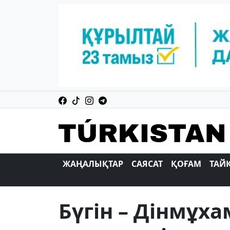
ЖАҢАЛЫҚТАР
САЯСАТ
ҚОҒАМ
ТАЙ
Бүгін – Дінмұх