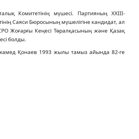
лық Комитетінің мүшесі. Партияның XXIII-
інің Саяси Бюросының мүшелігіне кандидат, ал
СРО Жоғарғы Кеңесі Төралқасының және Қазақ
есі болды.
хамед Қонаев 1993 жылы тамыз айында 82-ге