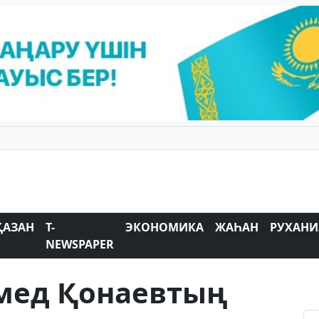
ҚАЗАН
T-
ЭКОНОМИКА
ЖАҺАН
РУХАНИ
NEWSPAPER
амед Қонаевтың