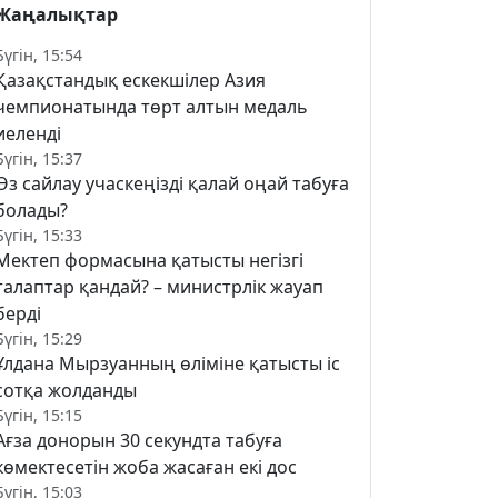
Жаңалықтар
Бүгін, 15:54
Қазақстандық ескекшілер Азия
чемпионатында төрт алтын медаль
иеленді
Бүгін, 15:37
Өз сайлау учаскеңізді қалай оңай табуға
болады?
Бүгін, 15:33
Мектеп формасына қатысты негізгі
талаптар қандай? – министрлік жауап
берді
Бүгін, 15:29
Ұлдана Мырзуанның өліміне қатысты іс
сотқа жолданды
Бүгін, 15:15
Ағза донорын 30 секундта табуға
көмектесетін жоба жасаған екі дос
Бүгін, 15:03