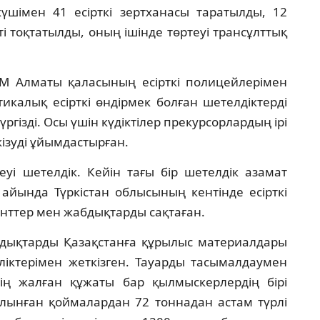
үшімен 41 есірткі зертханасы таратылды, 12
 тоқтатылды, оның ішінде төртеуі трансұлттық
ІМ Алматы қаласының есірткі полицейлерімен
тикалық есірткі өндірмек болған шетелдіктерді
ізді. Осы үшін күдіктілер прекурсорлардың ірі
ізуді ұйымдастырған.
уі шетелдік. Кейін тағы бір шетелдік азамат
айында Түркістан облысының кентінде есірткі
енттер мен жабдықтарды сақтаған.
дықтарды Қазақстанға құрылыс материалдары
ліктерімен жеткізген. Тауарды тасымалдаумен
ің жалған құжаты бар қылмыскерлердің бірі
алынған қоймалардан 72 тоннадан астам түрлі