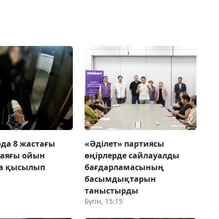
да 8 жастағы
«Әділет» партиясы
 аяғы ойын
өңірлерде сайлауалды
а қысылып
бағдарламасының
басымдықтарын
таныстырды
Бүгін, 15:15