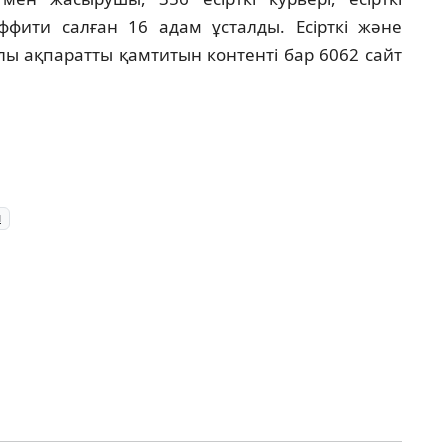
фити салған 16 адам ұсталды. Есірткі және
лы ақпаратты қамтитын контенті бар 6062 сайт
ы