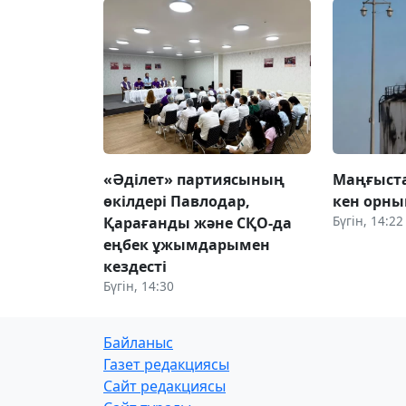
«Әділет» партиясының
Маңғыст
өкілдері Павлодар,
кен орн
Бүгін, 14:22
Қарағанды және СҚО-да
еңбек ұжымдарымен
кездесті
Бүгін, 14:30
Байланыс
Газет редакциясы
Сайт редакциясы