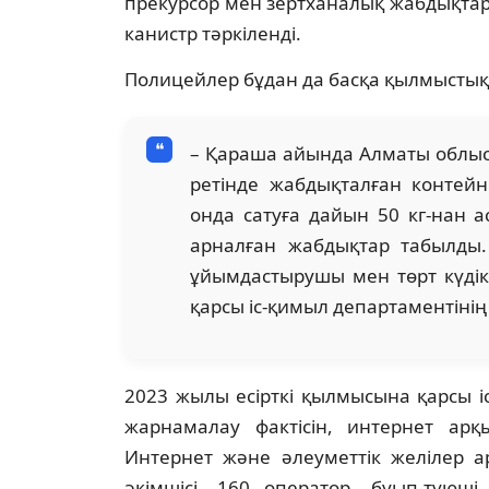
прекурсор мен зертханалық жабдықтар
канистр тәркіленді.
Полицейлер бұдан да басқа қылмыстық
– Қараша айында Алматы облысы
ретінде жабдықталған контейн
онда сатуға дайын 50 кг-нан 
арналған жабдықтар табылды.
ұйымдастырушы мен төрт күдікт
қарсы іс-қимыл департаментіні
2023 жылы есірткі қылмысына қарсы іс-
жарнамалау фактісін, интернет арқы
Интернет және әлеуметтік желілер арқ
әкімшісі, 160 оператор, буып-түюші