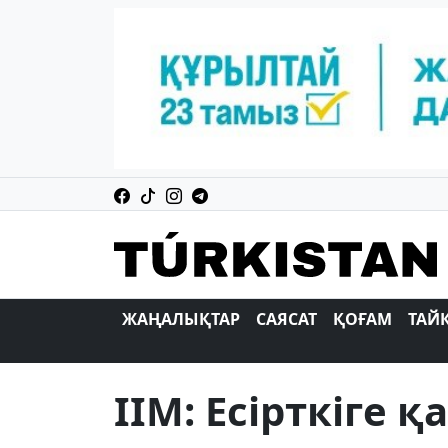
ЖАҢАЛЫҚТАР
САЯСАТ
ҚОҒАМ
ТАЙ
ІІМ: Есірткіге 