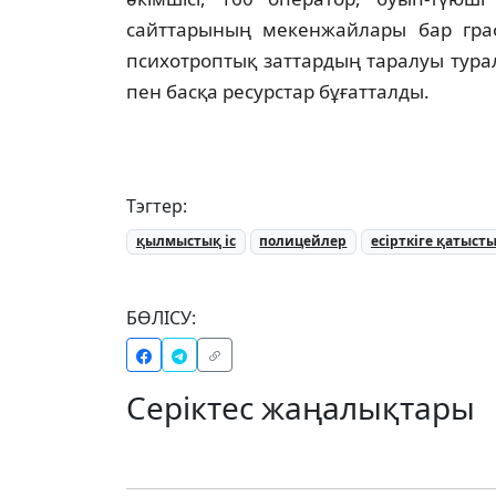
сайттарының мекенжайлары бар граф
психотроптық заттардың таралуы тура
пен басқа ресурстар бұғатталды.
Тэгтер:
қылмыстық іс
полицейлер
есірткіге қатыст
БӨЛІСУ:
Серіктес жаңалықтары