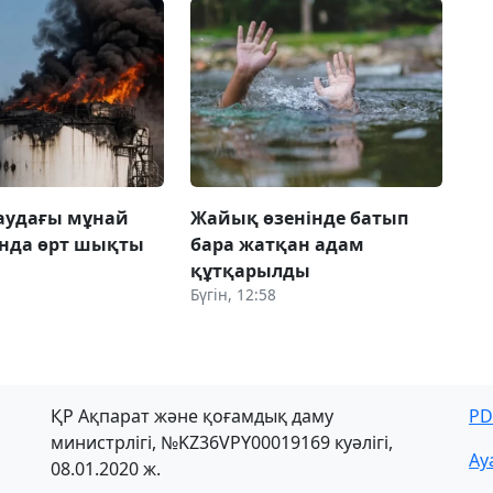
аудағы мұнай
Жайық өзенінде батып
ында өрт шықты
бара жатқан адам
құтқарылды
Бүгін, 12:58
ҚР Ақпарат және қоғамдық даму
PD
министрлігі, №KZ36VPY00019169 куәлігі,
Ау
08.01.2020 ж.