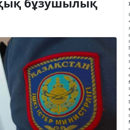
қық бұзушылық