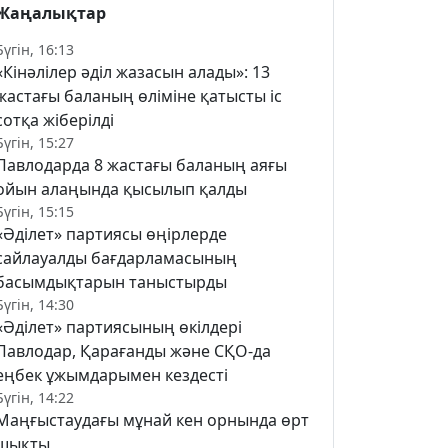
Жаңалықтар
Бүгін, 16:13
«Кінәлілер әділ жазасын алады»: 13
жастағы баланың өліміне қатысты іс
сотқа жіберілді
Бүгін, 15:27
Павлодарда 8 жастағы баланың аяғы
ойын алаңында қысылып қалды
Бүгін, 15:15
«Әділет» партиясы өңірлерде
сайлауалды бағдарламасының
басымдықтарын таныстырды
Бүгін, 14:30
«Әділет» партиясының өкілдері
Павлодар, Қарағанды және СҚО-да
еңбек ұжымдарымен кездесті
Бүгін, 14:22
Маңғыстаудағы мұнай кен орнында өрт
шықты