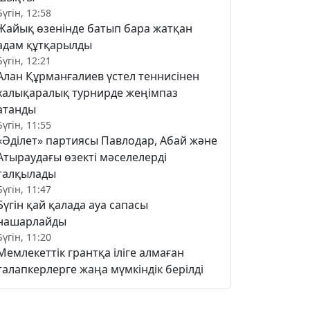
Бүгін, 12:58
Жайық өзенінде батып бара жатқан
адам құтқарылды
Бүгін, 12:21
Алан Құрманғалиев үстел теннисінен
халықаралық турнирде жеңімпаз
атанды
Бүгін, 11:55
«Әділет» партиясы Павлодар, Абай және
Атыраудағы өзекті мәселелерді
талқылады
Бүгін, 11:47
Бүгін қай қалада ауа сапасы
нашарлайды
Бүгін, 11:20
Мемлекеттік грантқа іліге алмаған
талапкерлерге жаңа мүмкіндік берілді