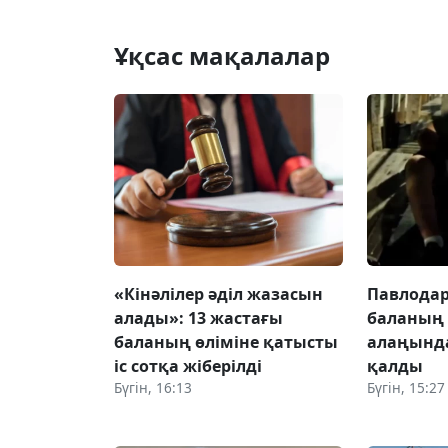
Ұқсас мақалалар
«Кінәлілер әділ жазасын
Павлодар
алады»: 13 жастағы
баланың
баланың өліміне қатысты
алаңынд
іс сотқа жіберілді
қалды
Бүгін, 16:13
Бүгін, 15:27