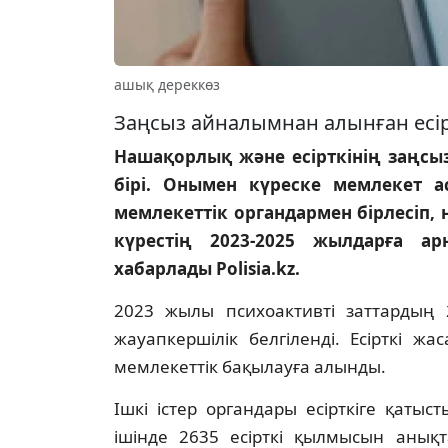
ашық дереккөз
Заңсыз айналымнан алынған есірт
Нашақорлық және есірткінің заңсыз
бірі. Онымен күреске мемлекет а
мемлекеттік органдармен бірлесіп, 
күрестің 2023-2025 жылдарға ар
хабарлады Polisia.kz.
2023 жылы психоактивті заттардың
жауапкершілік белгіленді. Есірткі 
мемлекеттік бақылауға алынды.
Ішкі істер органдары есірткіге қат
ішінде 2635 есірткі қылмысын анықт