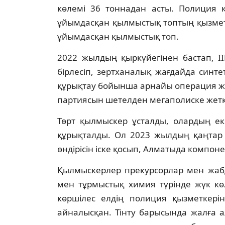
көлемі 36 тоннадан асты. Полиция к
ұйымдасқан қылмыстық топтың қызметі
ұйымдасқан қылмыстық топ.
2022 жылдың қыркүйегінен бастап, І
бірлесіп, зертханалық жағдайда синте
құрықтау бойынша арнайы операция жүрг
партиясын шетелден мегаполиске жетк
Төрт қылмыскер ұсталды, олардың еке
құрықталды. Ол 2023 жылдың қаңтар 
өндірісін іске қосып, Алматыда компон
Қылмыскерлер прекурсорлар мен жаб
мен тұрмыстық химия түрінде жүк кө
көршілес елдің полиция қызметкерін
айналысқан. Тінту барысында жалға 