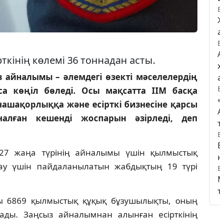
кінің көлемі 36 тоннадан асты.
 айналымы – әлемдегі өзекті мәселелердің
са көңіл бөледі. Осы мақсатта ІІМ басқа
нашақорлыққа және есірткі бизнесіне қарсы
налған кешенді жоспарын әзірледі, деп
 27 жаңа түрінің айналымы үшін қылмыстық
жасау үшін пайдаланылатын жабдықтың 19 түрі
ысты 6869 қылмыстық құқық бұзушылықты, оның
ады. Заңсыз айналымнан алынған есірткінің