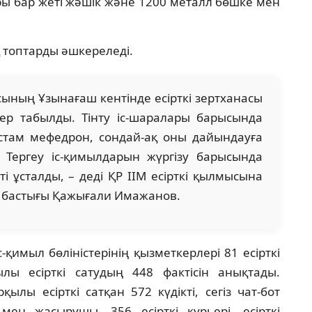
ы бар жеті жәшік және 1200 металл бөшке мен
 топтарды әшкереледі.
ның Ұзынағаш кентінде есірткі зертханасы
ер табылды. Тінту іс-шаралары барысында
астам мефедрон, сондай-ақ оны дайындауға
 Тергеу іс-қимылдарын жүргізу барысында
і ұсталды, – деді ҚР ІІМ есірткі қылмысына
ң бастығы Қажығали Имажанов.
қимыл бөліністерінің қызметкерлері 81 есірткі
лы есірткі сатудың 448 фактісін анықтады.
ылы есірткі сатқан 572 күдікті, сегіз чат-бот
 мен жасырушы, 356 есірткі курьері, есірткі