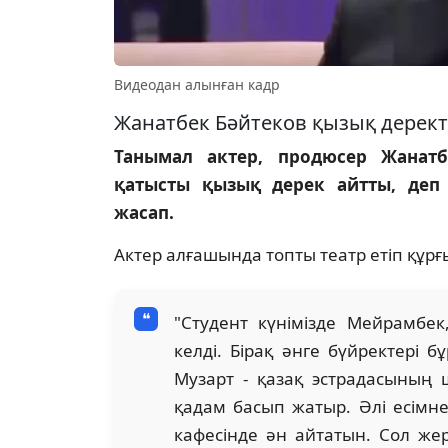
Видеодан алынған кадр
Жанатбек Бәйтеков қызық деректі
Танымал актер, продюсер Жанат
қатысты қызық дерек айтты, де
жасап.
Актер алғашында топты театр етіп құрғ
"Студент күнімізде Мейрамбек
келді. Бірақ әнге бүйректері 
Музарт - қазақ эстрадасының
қадам басып жатыр. Әлі есімне
кафесінде ән айтатын. Сол жер