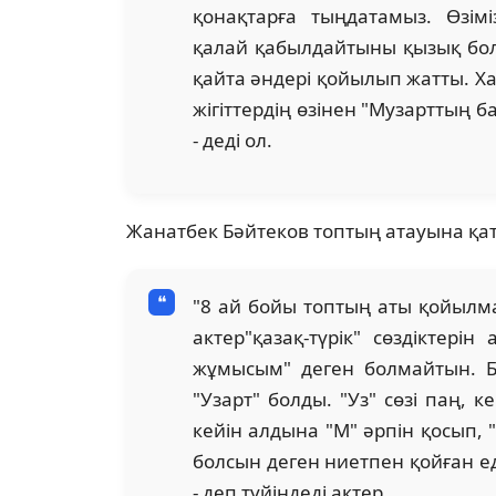
қонақтарға тыңдатамыз. Өзі
қалай қабылдайтыны қызық бол
қайта әндері қойылып жатты. Х
жігіттердің өзінен "Музарттың 
- деді ол.
Жанатбек Бәйтеков топтың атауына қа
"8 ай бойы топтың аты қойылмад
актер"қазақ-түрік" сөздіктері
жұмысым" деген болмайтын. Бә
"Узарт" болды. "Уз" сөзі паң,
кейін алдына "М" әрпін қосып, 
болсын деген ниетпен қойған еді
- деп түйіндеді актер.