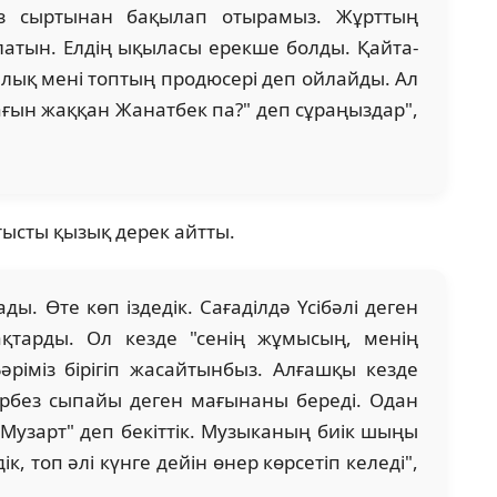
міз сыртынан бақылап отырамыз. Жұрттың
атын. Елдің ықыласы ерекше болды. Қайта-
алық мені топтың продюсері деп ойлайды. Ал
бағын жаққан Жанатбек па?" деп сұраңыздар",
тысты қызық дерек айтты.
ы. Өте көп іздедік. Сағаділдә Үсібәлі деген
н ақтарды. Ол кезде "сенің жұмысың, менің
ріміз бірігіп жасайтынбыз. Алғашқы кезде
 кербез сыпайы деген мағынаны береді. Одан
"Музарт" деп бекіттік. Музыканың биік шыңы
к, топ әлі күнге дейін өнер көрсетіп келеді",