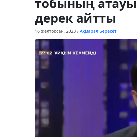
тобының атауы
дерек айтты
16 желтоқсан, 2023
/
Ақмарал Берекет