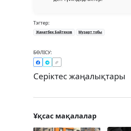
Тэгтер:
Жанатбек Бәйтеков
Музарт тобы
БӨЛІСУ:
Серіктес жаңалықтары
Ұқсас мақалалар