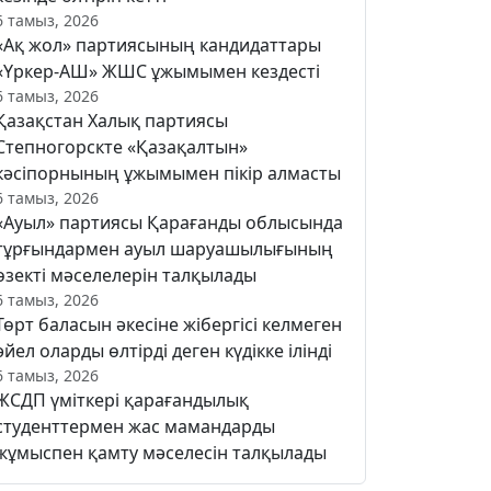
6 тамыз, 2026
«Ақ жол» партиясының кандидаттары
«Үркер-АШ» ЖШС ұжымымен кездесті
6 тамыз, 2026
Қазақстан Халық партиясы
Степногорскте «Қазақалтын»
кәсіпорнының ұжымымен пікір алмасты
6 тамыз, 2026
«Ауыл» партиясы Қарағанды облысында
тұрғындармен ауыл шаруашылығының
өзекті мәселелерін талқылады
6 тамыз, 2026
Төрт баласын әкесіне жібергісі келмеген
әйел оларды өлтірді деген күдікке ілінді
6 тамыз, 2026
ЖСДП үміткері қарағандылық
студенттермен жас мамандарды
жұмыспен қамту мәселесін талқылады