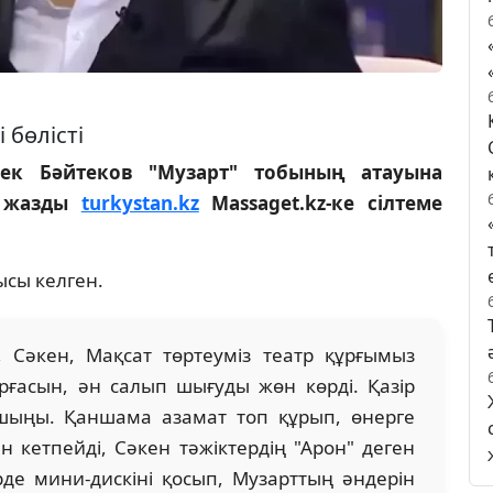
 бөлісті
бек Бәйтеков "Музарт" тобының атауына
п жазды
turkystan.kz
Massaget.kz-ке сілтеме
ысы келген.
, Сәкен, Мақсат төртеуміз театр құрғымыз
бұрғасын, ән салып шығуды жөн көрді. Қазір
 шыңы. Қаншама азамат топ құрып, өнерге
н кетпейді, Сәкен тәжіктердің "Арон" деген
де мини-дискіні қосып, Музарттың әндерін