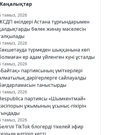
Жаңалықтар
6 тамыз, 2026
ЖСДП өкілдері Астана тұрғындарымен
қалдықтарды бөлек жинау мәселесін
талқылады
6 тамыз, 2026
Көкшетауда түрмеден шыққанына көп
болмаған ер адам үйленген күні ұсталды
6 тамыз, 2026
«Байтақ» партиясының үміткерлері
алматылық дәрігерлерге сайлауалды
бағдарламасын таныстырды
6 тамыз, 2026
Respublica партиясы «Шымкентмай»
кәсіпорын ұжымының ұсыныс-пікірін
тыңдады
6 тамыз, 2026
Белгілі TikTok блогерді тікелей эфир
кезінде өлтіріп кетті