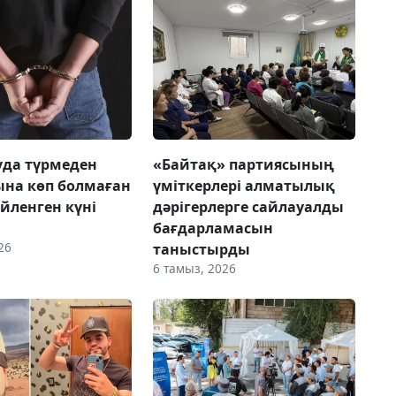
да түрмеден
«Байтақ» партиясының
на көп болмаған
үміткерлері алматылық
үйленген күні
дәрігерлерге сайлауалды
бағдарламасын
26
таныстырды
6 тамыз, 2026