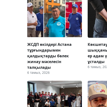
ЖСДП өкілдері Астана
Көкшетау
тұрғындарымен
шыққаны
қалдықтарды бөлек
ер адам 
жинау мәселесін
ұсталды
6 тамыз, 20
талқылады
6 тамыз, 2026