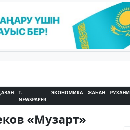
ҚАЗАН
T-
ЭКОНОМИКА
ЖАҺАН
РУХАНИ
NEWSPAPER
еков «Музарт»