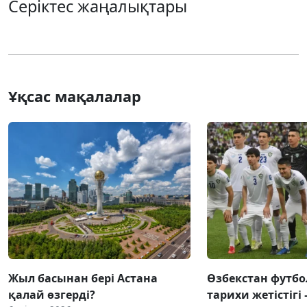
Серіктес жаңалықтары
Ұқсас мақалалар
Жыл басынан бері Астана
Өзбекстан фут
қалай өзгерді?
тарихи жетістігі 