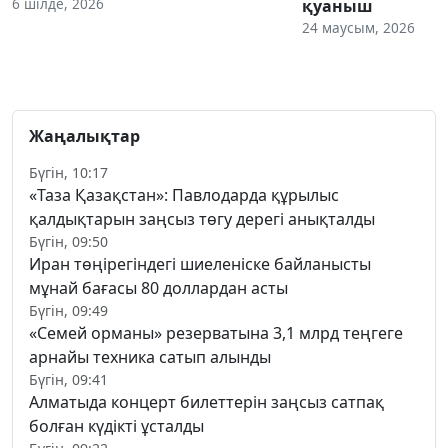
6 шілде, 2026
қуаныш
24 маусым, 2026
Жаңалықтар
Бүгін, 10:17
«Таза Қазақстан»: Павлодарда құрылыс
қалдықтарын заңсыз төгу дерегі анықталды
Бүгін, 09:50
Иран төңірегіндегі шиеленіске байланысты
мұнай бағасы 80 доллардан асты
Бүгін, 09:49
«Семей орманы» резерватына 3,1 млрд теңгеге
арнайы техника сатып алынды
Бүгін, 09:41
Алматыда концерт билеттерін заңсыз сатпақ
болған күдікті ұсталды