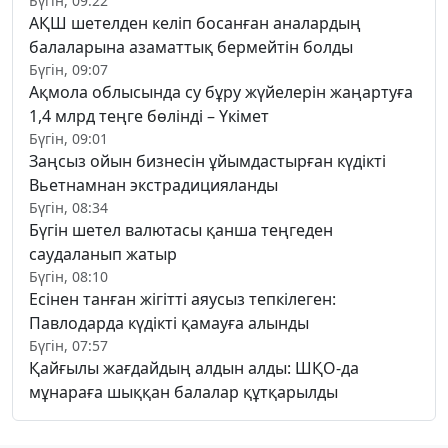
Бүгін, 09:22
АҚШ шетелден келіп босанған аналардың
балаларына азаматтық бермейтін болды
Бүгін, 09:07
Ақмола облысында су бұру жүйелерін жаңартуға
1,4 млрд теңге бөлінді – Үкімет
Бүгін, 09:01
Заңсыз ойын бизнесін ұйымдастырған күдікті
Вьетнамнан экстрадицияланды
Бүгін, 08:34
Бүгін шетел валютасы қанша теңгеден
саудаланып жатыр
Бүгін, 08:10
Есінен танған жігітті аяусыз тепкілеген:
Павлодарда күдікті қамауға алынды
Бүгін, 07:57
Қайғылы жағдайдың алдын алды: ШҚО-да
мұнараға шыққан балалар құтқарылды