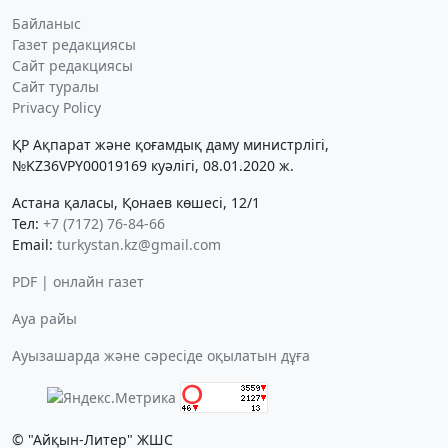
Байланыс
Газет редакциясы
Сайт редакциясы
Сайт туралы
Privacy Policy
ҚР Ақпарат және қоғамдық даму министрлігі,
№KZ36VPY00019169 куәлігі, 08.01.2020 ж.
Астана қаласы, Қонаев көшесі, 12/1
Тел:
+7 (7172) 76-84-66
Email:
turkystan.kz@gmail.com
PDF | онлайн газет
Ауа райы
Ауызашарда және сәресіде оқылатын дұға
© "Айқын-Литер" ЖШС