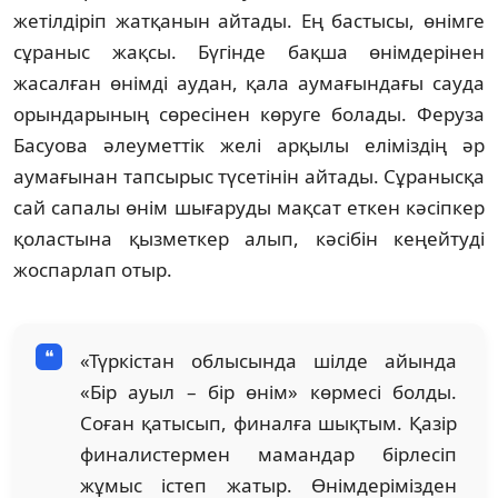
жетілдіріп жатқанын айтады. Ең бастысы, өнімге
сұраныс жақсы. Бүгінде бақша өнімдерінен
жасалған өнімді аудан, қала аумағындағы сауда
орындарының сөресінен көруге болады. Феруза
Басуова әлеуметтік желі арқылы еліміздің әр
аумағынан тапсырыс түсетінін айтады. Сұранысқа
сай сапалы өнім шығаруды мақсат еткен кәсіпкер
қоластына қызметкер алып, кәсібін кеңейтуді
жоспарлап отыр.
«Түркістан облысында шілде айында
«Бір ауыл – бір өнім» көрмесі болды.
Соған қатысып, финалға шықтым. Қазір
финалистермен мамандар бірлесіп
жұмыс істеп жатыр. Өнімдерімізден