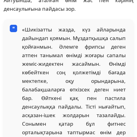
Айтуынша, аталған өнім жас пен кәрінің
денсаулығына пайдасы зор.
«Шикізатты жазда, күз айларында
дайындап қоямын. Мұздатқышқа салып
қойғанмын. Әлемге фрипсы деген
атпен танымал өнімді жоғары сапалы
жеміс-жидектен жасаймын. Өнімді
көбейткен соң қолжетімді бағада
мектепке, оқу орындарына,
балабақшаларға өткізсек деген ниет
бар. Өйткені қақ пен пастила
денсаулыққа пайдалы. Тісті нығайтып,
асқазан-ішек жолдарын тазалайды.
Сонымен қатар бұл фитнес
орталықтарына таптырмас өнім дер