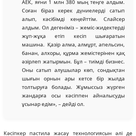
АЕК, яғни 1 млн 380 мың теңге алдым.
Соған біраз керек дүниелерді сатып
алып, кәсібімді кеңейттім. Слайсер
алдым. Ол дегеніміз – жеміс-жидектерді
жұп-жұқа етіп кесіп шығаратын
машина. Қазір алма, алмұрт, апельсин,
банан, алхоры, құрма жемістерінен қақ
әзірлеп жатырмын. Бұл – тиімді бизнес.
Оны сатып алушылар көп, сондықтан
шығын орнын ары кетсе бір жылда
толтыруға болады. Жұмыссыз жүрген
жандарға осы кәсіппен айналысуды
ұсынар едім», – дейді ол.
Кәсіпкер пастила жасау технологиясын әлі де