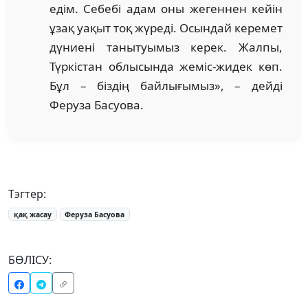
едім. Себебі адам оны жегеннен кейін
ұзақ уақыт тоқ жүреді. Осындай керемет
дүниені танытуымыз керек. Жалпы,
Түркістан облысында жеміс-жидек көп.
Бұл – біздің байлығымыз», – дейді
Феруза Басуова.
Тэгтер:
қақ жасау
Феруза Басуова
БӨЛІСУ: