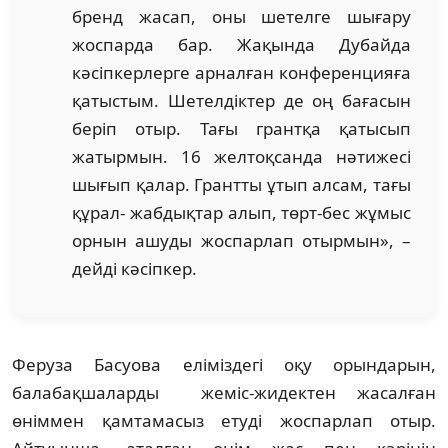
бренд жасап, оны шетелге шығару
жоспарда бар. Жақында Дубайда
кәсіпкерлерге арналған конференцияға
қатыстым. Шетелдіктер де оң бағасын
беріп отыр. Тағы грантқа қатысып
жатырмын. 16 желтоқсанда нәтижесі
шығып қалар. Грантты ұтып алсам, тағы
құрал- жабдықтар алып, төрт-бес жұмыс
орнын ашуды жоспарлап отырмын», –
дейді кәсіпкер.
Феруза Басуова еліміздегі оқу орындарын,
балабақшаларды жеміс-жидектен жасалған
өніммен қамтамасыз етуді жоспарлап отыр.