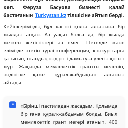
көп. Феруза Басуова бизнесті қалай
бастағанын
Turkystan.kz
тілшісіне айтып берді.
Кейіпкеріміздің бұл кәсіпті қолға алғанына бір
жылдан асқан. Аз уақыт болса да, бір жылда
жеткен жетістіктері аз емес. Шетелде және
елімізде өтетін түрлі конференция, конкурстарға
қатысып, отандық өндірісті дамытуға үлесін қосып
жүр. Жақында мемлекеттік грантты иеленіп,
өндіріске қажет құрал-жабдықтар алғанын
айтады.
«Бірінші пастиладан жасадым. Қолымда
бір ғана құрал-жабдығым болды. Биыл
мемлекеттік грант иегері атанып, 400