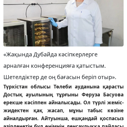
«Жақында Дубайда кәсіпкерлерге
арналған конференцияға қатыстым.
Шетелдіктер де оң бағасын беріп отыр».
Түркістан облысы Төлеби ауданына қарасты
Достық ауылының тұрғыны Феруза Басуова
ерекше кәсіппен айналысады. Ол түрлі жеміс-
жидектен қақ жасап, мұны табыс көзіне
айналдырған. Айтуынша, ешқандай қоспасыз
әзірленетін бұл өнімнің денсаулыққа пайдасы