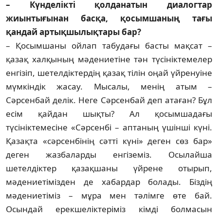
– Күнделікті қолданатын диалогтар
жиынтығынан басқа, қосымшаның тағы
қандай артықшылықтары бар?
– Қосымшаны ойлап табудағы басты мақсат –
қазақ халқының мәдениетіне тән түсініктемелер
енгізіп, шетелдіктердің қазақ тілін оңай үйренуіне
мүмкіндік жасау. Мысалы, менің атым –
Сәрсенбай делік. Неге Сәрсенбай деп атаған? Бұл
есім қайдан шықты? Ал қосымшадағы
түсініктемесіне «Сәрсенбі – аптаның үшінші күні.
Қазақта «сәрсенбінің сәтті күні» деген сөз бар»
деген жазбаларды енгіземіз. Осылайша
шетелдіктер қазақшаны үйрене отырып,
мәдениетімізден де хабардар болады. Біздің
мәдениетіміз – мұра мен тәлімге өте бай.
Осындай ерекшеліктеріміз кімді болмасын