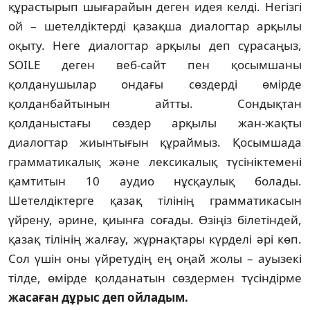
құрастырып шығарайын деген идея келді. Негізгі
ой – шетелдіктерді қазақша диалогтар арқылы
оқыту. Неге диалогтар арқылы деп сұрасаңыз,
SOILE деген веб-сайт пен қосымшаны
қолданушылар ондағы сөздерді өмірде
қолданбайтынын айтты. Сондықтан
қолданыстағы сөздер арқылы жан-жақты
диалогтар жиынтығын құраймыз. Қосымшада
грамматикалық және лексикалық түсініктемені
қамтитын 10 аудио нұсқаулық болады.
Шетелдіктерге қазақ тілінің грамматикасын
үйрену, әрине, қиынға соғады. Өзіңіз білетіндей,
қазақ тілінің жалғау, жұрнақтары күрделі әрі көп.
Сол үшін оны үйретудің ең оңай жолы – ауызекі
тілде, өмірде қолданатын сөздермен түсіндірме
жасаған дұрыс деп ойладым.