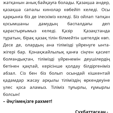
жатқанын анық байқауға болады. Қазақша әндер,
қазақша сапалы кинолар көбейіп келеді. Осы
қарқынға біз де ілескіміз келеді. Біз ойлап тапқан
қосымшаны дамудың баспалдағы деп
қарастырғымыз келеді. Қазір Қазақстанда
тұратын, бірақ қазақ тілін білмейтін шетелдік көп.
Десе де, олардың ана тілімізді үйренуге ынта-
жігері бар. Қонақжайлылық қанға сіңген қасиет
болғандықтан, тілімізді үйренемін деушілердің
бетінен қақпай, керісінше қолдау білдіргеніміз
абзал. Сіз бен біз болып осындай кішкентай
қадамдар жасау арқылы тіліміздің өркендеуіне
үлес қоса аламыз. Тіліміз тұғырлы, ғұмырлы
болсын!
– Әңгімеңізге рахмет!
Сұхбаттасқан -