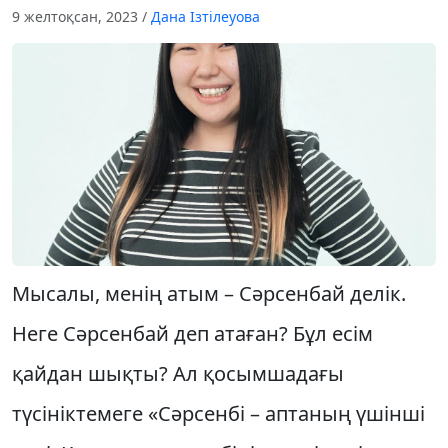
9 желтоқсан, 2023
/
Дана Ізтілеуова
Мысалы, менің атым – Сәрсенбай делік.
Неге Сәрсенбай деп атаған? Бұл есім
қайдан шықты? Ал қосымшадағы
түсініктемеге «Сәрсенбі – аптаның үшінші