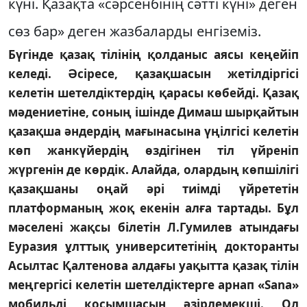
күні. Қазақта «сәрсенбінің сәтті күні» деген
сөз бар» деген жазбаларды енгіземіз.
Бүгінде қазақ тілінің қолданыс аясы кеңейіп
келеді. Әсіресе, қазақшасын жетілдіргісі
келетін шетелдіктердің қарасы көбейді. Қазақ
мәдениетіне, соның ішінде Димаш шырқайтын
қазақша әндердің мағынасына үңілгісі келетін
көп жанкүйердің өздігінен тіл үйреніп
жүргенін де көрдік. Алайда, олардың көпшілігі
қазақшаны оңай әрі тиімді үйрететін
платформаның жоқ екенін алға тартады. Бұл
мәселені жақсы білетін Л.Гумилев атындағы
Еуразия ұлттық университетінің докторанты
Асылтас Қалтенова алдағы уақытта қазақ тілін
меңгергісі келетін шетелдіктерге арнап «Sana»
мобильді қосымшасын әзірлемекші. Ол