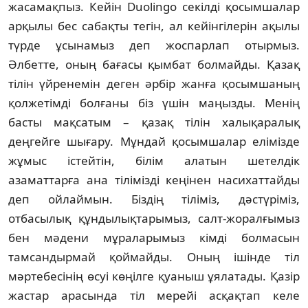
жасамақпыз. Кейін Duolingo секілді қосымшалар
арқылы бес сабақты тегін, ал кейінгілерін ақылы
түрде ұсынамыз деп жоспарлап отырмыз.
Әлбетте, оның бағасы қымбат болмайды. Қазақ
тілін үйренемін деген әрбір жанға қосымшаның
қолжетімді болғаны біз үшін маңызды. Менің
басты мақсатым – қазақ тілін халықаралық
деңгейге шығару. Мұндай қосымшалар елімізде
жұмыс істейтін, білім алатын шетелдік
азаматтарға ана тілімізді кеңінен насихаттайды
деп ойлаймын. Біздің тіліміз, дәстүріміз,
отбасылық құндылықтарымыз, салт-жоралғымыз
бен мәдени мұраларымыз кімді болмасын
тамсандырмай қоймайды. Оның ішінде тіл
мәртебесінің өсуі көңілге қуаныш ұялатады. Қазір
жастар арасында тіл мерейі асқақтап келе