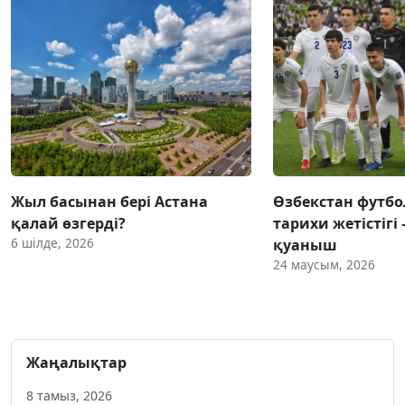
Жыл басынан бері Астана
Өзбекстан фут
қалай өзгерді?
тарихи жетістігі 
6 шілде, 2026
қуаныш
24 маусым, 2026
Жаңалықтар
8 тамыз, 2026