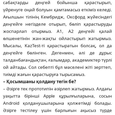
сабақтарды деңгей бойынша қарастырып,
үйренуге оңай болуын қамтамасыз еткіміз келеді.
Ағылшын тілінің Кембридж, Оксфорд жүйесіндегі
деңгейге негізделе отырып, бөліп қарастыруды
жоспарлап отырмыз. А1, А2 деңгейі қалай
өлшенетінін жан-жақты ойластырып жатырмыз.
Мысалы, KazTest-ті қарастыратын болсақ, ол да
деңгейге бөлінген. Дегенмен, әлі де дұрыс
талданбағандықтан, ғалымдар, академиктер түрлі
ой айтады. Сол себепті бұл мәселені жіті зерттеп,
тиімді жағын қарастыруға тырысамыз.
– Қосымшаны қолдану тегін бе?
– Әзірге тек прототипін әзірлеп жатырмыз. Алдағы
уақытта бірінші Apple құрылғыларына, сосын
Android қолданушыларына қолжетімді болады.
Әзірге тестілеу үшін барлығын ақысыз түрде