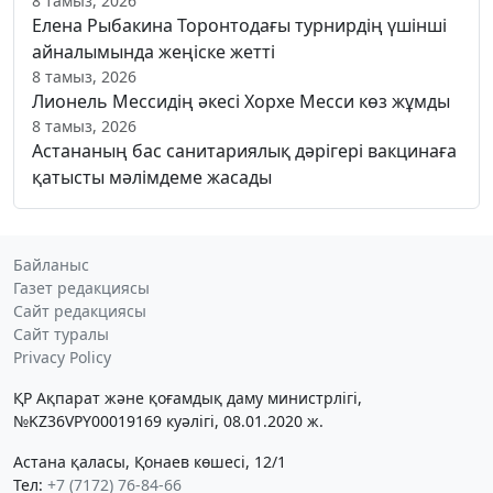
8 тамыз, 2026
Елена Рыбакина Торонтодағы турнирдің үшінші
айналымында жеңіске жетті
8 тамыз, 2026
Лионель Мессидің әкесі Хорхе Месси көз жұмды
8 тамыз, 2026
Астананың бас санитариялық дәрігері вакцинаға
қатысты мәлімдеме жасады
Байланыс
Газет редакциясы
Сайт редакциясы
Сайт туралы
Privacy Policy
ҚР Ақпарат және қоғамдық даму министрлігі,
№KZ36VPY00019169 куәлігі, 08.01.2020 ж.
Астана қаласы, Қонаев көшесі, 12/1
Тел:
+7 (7172) 76-84-66