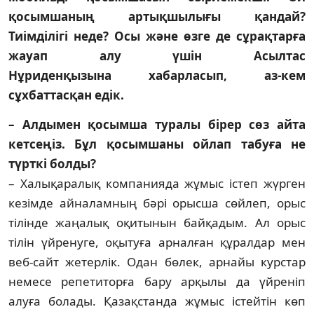
қосымшаның артықшылығы қандай?
Тиімділігі неде? Осы және өзге де сұрақтарға
жауап алу үшін Асылтас
Нұриденқызына хабарласып, аз-кем
сұхбаттасқан едік.
– Алдымен қосымша туралы бірер сөз айта
кетсеңіз. Бұл қосымшаны ойлап табуға не
түрткі болды?
– Халықаралық компанияда жұмыс істеп жүрген
кезімде айналамның бәрі орысша сөйлеп, орыс
тілінде жаңалық оқитынын байқадым. Ал орыс
тілін үйренуге, оқытуға арналған құралдар мен
веб-сайт жетерлік. Одан бөлек, арнайы курстар
немесе репетиторға бару арқылы да үйреніп
алуға болады. Қазақстанда жұмыс істейтін көп