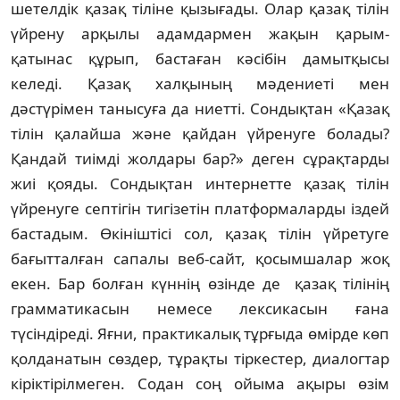
шетелдік қазақ тіліне қызығады. Олар қазақ тілін
үйрену арқылы адамдармен жақын қарым-
қатынас құрып, бастаған кәсібін дамытқысы
келеді. Қазақ халқының мәдениеті мен
дәстүрімен танысуға да ниетті. Сондықтан «Қазақ
тілін қалайша және қайдан үйренуге болады?
Қандай тиімді жолдары бар?» деген сұрақтарды
жиі қояды. Сондықтан интернетте қазақ тілін
үйренуге септігін тигізетін платформаларды іздей
бастадым. Өкініштісі сол, қазақ тілін үйретуге
бағытталған сапалы веб-сайт, қосымшалар жоқ
екен. Бар болған күннің өзінде де қазақ тілінің
грамматикасын немесе лексикасын ғана
түсіндіреді. Яғни, практикалық тұрғыда өмірде көп
қолданатын сөздер, тұрақты тіркестер, диалогтар
кіріктірілмеген. Содан соң ойыма ақыры өзім