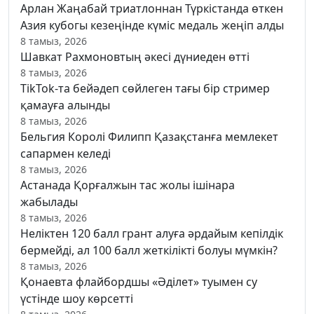
Арлан Жаңабай триатлоннан Түркістанда өткен
Азия кубогы кезеңінде күміс медаль жеңіп алды
8 тамыз, 2026
Шавкат Рахмоновтың әкесі дүниеден өтті
8 тамыз, 2026
TikTok-та бейәдеп сөйлеген тағы бір стример
қамауға алынды
8 тамыз, 2026
Бельгия Королі Филипп Қазақстанға мемлекет
сапармен келеді
8 тамыз, 2026
Астанада Қорғалжын тас жолы ішінара
жабылады
8 тамыз, 2026
Неліктен 120 балл грант алуға әрдайым кепілдік
бермейді, ал 100 балл жеткілікті болуы мүмкін?
8 тамыз, 2026
Қонаевта флайбордшы «Әділет» туымен су
үстінде шоу көрсетті