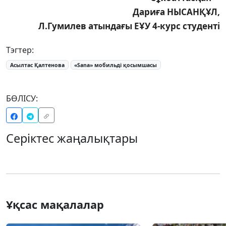
Дариға НЫСАНҚҰЛ,
Л.Гумилев атындағы ЕҰУ 4-курс студенті
Тэгтер:
Асылтас Қалтенова
«Sana» мобильді қосымшасы
БӨЛІСУ:
Серіктес жаңалықтары
Ұқсас мақалалар