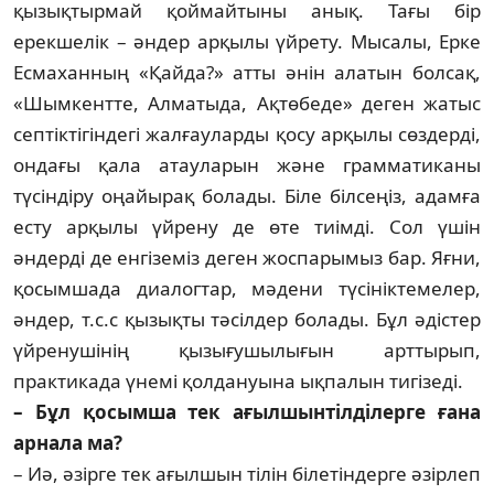
қызықтырмай қоймайтыны анық. Тағы бір
ерекшелік – әндер арқылы үйрету. Мысалы, Ерке
Есмаханның «Қайда?» атты әнін алатын болсақ,
«Шымкентте, Алматыда, Ақтөбеде» деген жатыс
септіктігіндегі жалғауларды қосу арқылы сөздерді,
ондағы қала атауларын және грамматиканы
түсіндіру оңайырақ болады. Біле білсеңіз, адамға
есту арқылы үйрену де өте тиімді. Сол үшін
әндерді де енгіземіз деген жоспарымыз бар. Яғни,
қосымшада диалогтар, мәдени түсініктемелер,
әндер, т.с.с қызықты тәсілдер болады. Бұл әдістер
үйренушінің қызығушылығын арттырып,
практикада үнемі қолдануына ықпалын тигізеді.
– Бұл қосымша тек ағылшынтілділерге ғана
арнала ма?
– Иә, әзірге тек ағылшын тілін білетіндерге әзірлеп