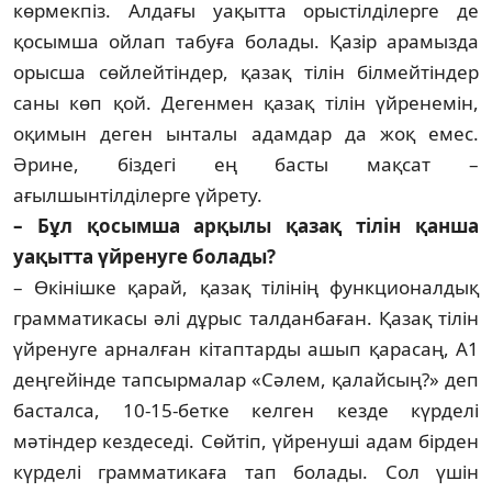
көрмекпіз. Алдағы уақытта орыстілділерге де
қосымша ойлап табуға болады. Қазір арамызда
орысша сөйлейтіндер, қазақ тілін білмейтіндер
саны көп қой. Дегенмен қазақ тілін үйренемін,
оқимын деген ынталы адамдар да жоқ емес.
Әрине, біздегі ең басты мақсат –
ағылшынтілділерге үйрету.
– Бұл қосымша арқылы қазақ тілін қанша
уақытта үйренуге болады?
– Өкінішке қарай, қазақ тілінің функционалдық
грамматикасы әлі дұрыс талданбаған. Қазақ тілін
үйренуге арналған кітаптарды ашып қарасаң, А1
деңгейінде тапсырмалар «Сәлем, қалайсың?» деп
басталса, 10-15-бетке келген кезде күрделі
мәтіндер кездеседі. Сөйтіп, үйренуші адам бірден
күрделі грамматикаға тап болады. Сол үшін