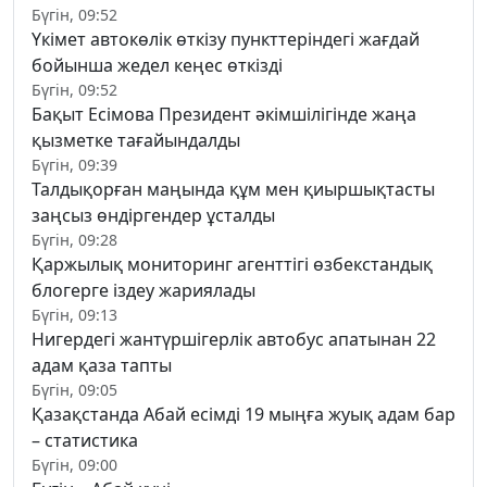
Бүгін, 09:52
Үкімет автокөлік өткізу пункттеріндегі жағдай
бойынша жедел кеңес өткізді
Бүгін, 09:52
Бақыт Есімова Президент әкімшілігінде жаңа
қызметке тағайындалды
Бүгін, 09:39
Талдықорған маңында құм мен қиыршықтасты
заңсыз өндіргендер ұсталды
Бүгін, 09:28
Қаржылық мониторинг агенттігі өзбекстандық
блогерге іздеу жариялады
Бүгін, 09:13
Нигердегі жантүршігерлік автобус апатынан 22
адам қаза тапты
Бүгін, 09:05
Қазақстанда Абай есімді 19 мыңға жуық адам бар
– статистика
Бүгін, 09:00