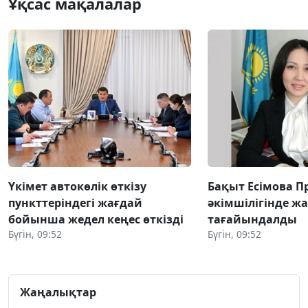
Ұқсас мақалалар
Үкімет автокөлік өткізу
Бақыт Есімова П
пункттеріндегі жағдай
әкімшілігінде ж
бойынша жедел кеңес өткізді
тағайындалды
Бүгін, 09:52
Бүгін, 09:52
Жаңалықтар