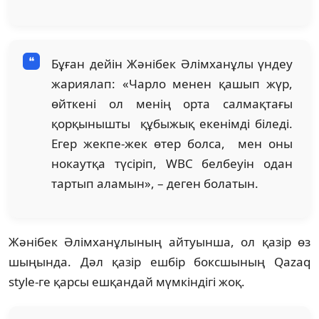
Бұған дейін Жәнібек Әлімханұлы үндеу
жариялап: «Чарло менен қашып жүр,
өйткені ол менің орта салмақтағы
қорқынышты құбыжық екенімді біледі.
Егер жекпе-жек өтер болса, мен оны
нокаутқа түсіріп, WBC белбеуін одан
тартып аламын», – деген болатын.
Жәнібек Әлімханұлының айтуынша, ол қазір өз
шыңында. Дәл қазір ешбір боксшының Qazaq
style-ге қарсы ешқандай мүмкіндігі жоқ.