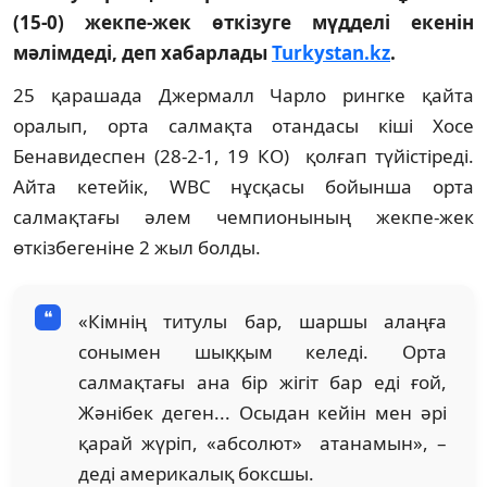
(15-0) жекпе-жек өткізуге мүдделі екенін
мәлімдеді, деп хабарлады
Turk
ystan.kz
.
25 қарашада Джермалл Чарло рингке қайта
оралып, орта салмақта отандасы кіші Хосе
Бенавидеспен (28-2-1, 19 КО) қолғап түйістіреді.
Айта кетейік, WBC нұсқасы бойынша орта
салмақтағы әлем чемпионының жекпе-жек
өткізбегеніне 2 жыл болды.
«Кімнің титулы бар, шаршы алаңға
сонымен шыққым келеді. Орта
салмақтағы ана бір жігіт бар еді ғой,
Жәнібек деген... Осыдан кейін мен әрі
қарай жүріп, «абсолют» атанамын», –
деді америкалық боксшы.