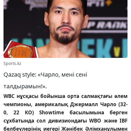
Sports.kz
Qazaq style: «Чарло, мені сені
талдырамын!».
WBC нұсқасы бойынша орта салмақтағы әлем
чемпионы, америкалық Джермалл Чарло (32-
0, 22 КО) Showtime басылымына берген
сұхбатында сол дивизиондағы WBO және IBF
белбеулерінің иегері Жәнібек Әлімханұлымен