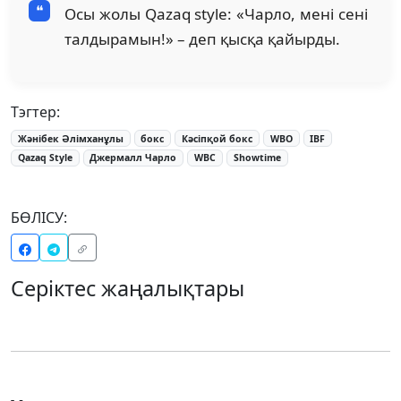
Осы жолы Qazaq style: «Чарло, мені сені
талдырамын!» – деп қысқа қайырды.
Тэгтер:
Жәнібек Әлімханұлы
бокс
Кәсіпқой бокс
WBO
IBF
Qazaq Style
Джермалл Чарло
WBC
Showtime
БӨЛІСУ:
Серіктес жаңалықтары