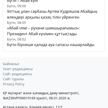
Бүгін – Абай күні
Бүгін, 09:00
Ұлттық ұлан сарбазы Артём Кудряшов Абайдың
өлеңдері арқылы қазақ тілін үйренген
Бүгін, 08:05
«Абай ілімі – рухани шамшырағымыз»:
Президент Абай күнімен құттықтады
Бүгін, 08:02
Бүгін бірнеше қалада ауа сапасы нашарлайды
Байланыс
Газет редакциясы
Сайт редакциясы
Сайт туралы
Privacy Policy
ҚР Ақпарат және қоғамдық даму министрлігі,
№KZ36VPY00019169 куәлігі, 08.01.2020 ж.
Астана қаласы, Қонаев көшесі, 12/1