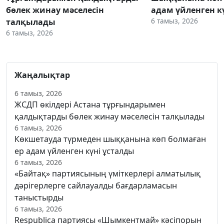
бөлек жинау мәселесін
адам үйленген к
6 тамыз, 2026
талқылады
6 тамыз, 2026
Жаңалықтар
6 тамыз, 2026
ЖСДП өкілдері Астана тұрғындарымен
қалдықтарды бөлек жинау мәселесін талқылады
6 тамыз, 2026
Көкшетауда түрмеден шыққанына көп болмаған
ер адам үйленген күні ұсталды
6 тамыз, 2026
«Байтақ» партиясының үміткерлері алматылық
дәрігерлерге сайлауалды бағдарламасын
таныстырды
6 тамыз, 2026
Respublica партиясы «Шымкентмай» кәсіпорын