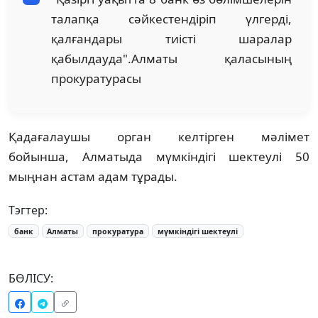
талапқа сәйкестендіріп үлгерді,
қалғандары тиісті шаралар
қабылдауда".Алматы қаласының
прокуратурасы
Қадағалаушы орган келтірген мәлімет
бойынша, Алматыда мүмкіндігі шектеулі 50
мыңнан астам адам тұрады.
Тэгтер:
банк
Алматы
прокуратура
мүмкіндігі шектеулі
БӨЛІСУ: