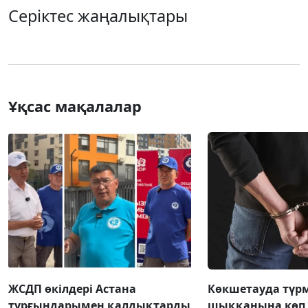
Серіктес жаңалықтары
Ұқсас мақалалар
ЖСДП өкілдері Астана
Көкшетауда түр
тұрғындарымен қалдықтарды
шыққанына көп 