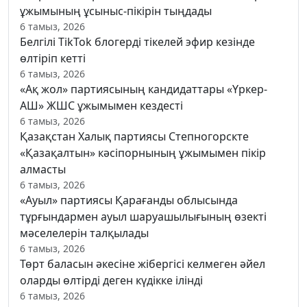
ұжымының ұсыныс-пікірін тыңдады
6 тамыз, 2026
Белгілі TikTok блогерді тікелей эфир кезінде
өлтіріп кетті
6 тамыз, 2026
«Ақ жол» партиясының кандидаттары «Үркер-
АШ» ЖШС ұжымымен кездесті
6 тамыз, 2026
Қазақстан Халық партиясы Степногорскте
«Қазақалтын» кәсіпорнының ұжымымен пікір
алмасты
6 тамыз, 2026
«Ауыл» партиясы Қарағанды облысында
тұрғындармен ауыл шаруашылығының өзекті
мәселелерін талқылады
6 тамыз, 2026
Төрт баласын әкесіне жібергісі келмеген әйел
оларды өлтірді деген күдікке ілінді
6 тамыз, 2026