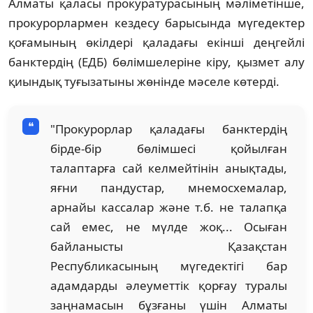
Алматы қаласы прокуратурасының мәліметінше,
прокурорлармен кездесу барысында мүгедектер
қоғамының өкілдері қаладағы екінші деңгейлі
банктердің (ЕДБ) бөлімшелеріне кіру, қызмет алу
қиындық туғызатыны жөнінде мәселе көтерді.
"Прокурорлар қаладағы банктердің
бірде-бір бөлімшесі қойылған
талаптарға сай келмейтінін анықтады,
яғни пандустар, мнемосхемалар,
арнайы кассалар және т.б. не талапқа
сай емес, не мүлде жоқ... Осыған
байланысты Қазақстан
Республикасының мүгедектігі бар
адамдарды әлеуметтік қорғау туралы
заңнамасын бұзғаны үшін Алматы