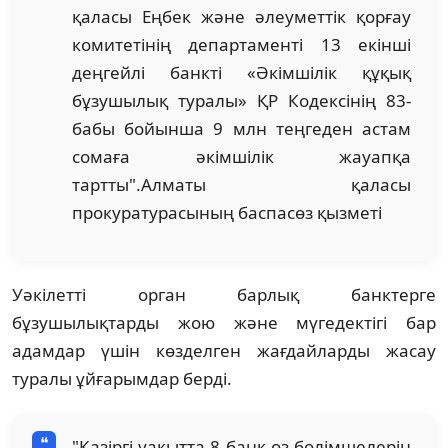
қаласы Еңбек және әлеуметтік қорғау
комитетінің департаменті 13 екінші
деңгейлі банкті «Әкімшілік құқық
бұзушылық туралы» ҚР Кодексінің 83-
бабы бойынша 9 млн теңгеден астам
сомаға әкімшілік жауапқа
тартты".Алматы қаласы
прокуратурасының баспасөз қызметі
Уәкілетті орган барлық банктерге
бұзушылықтарды жою және мүгедектігі бар
адамдар үшін көзделген жағдайларды жасау
туралы ұйғарымдар берді.
"Қазіргі уақытта 8 банк өз бөлімшелерін