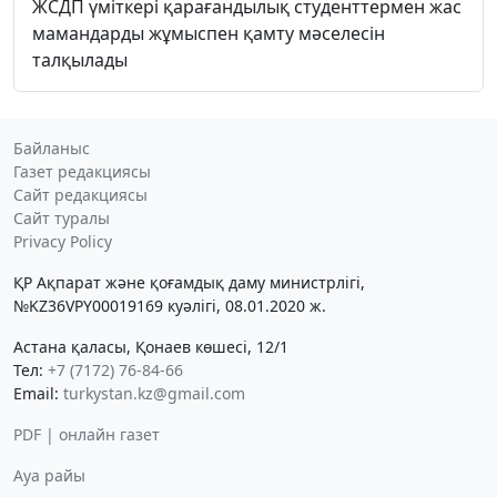
ЖСДП үміткері қарағандылық студенттермен жас
мамандарды жұмыспен қамту мәселесін
талқылады
Байланыс
Газет редакциясы
Сайт редакциясы
Сайт туралы
Privacy Policy
ҚР Ақпарат және қоғамдық даму министрлігі,
№KZ36VPY00019169 куәлігі, 08.01.2020 ж.
Астана қаласы, Қонаев көшесі, 12/1
Тел:
+7 (7172) 76-84-66
Email:
turkystan.kz@gmail.com
PDF | онлайн газет
Ауа райы