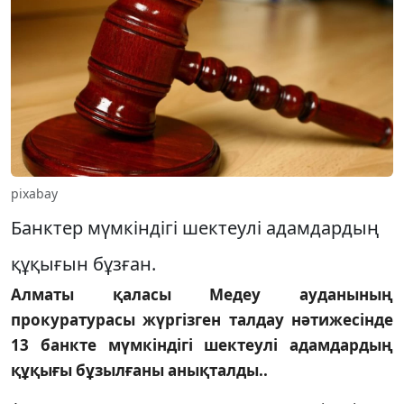
pixabay
Банктер мүмкіндігі шектеулі адамдардың
құқығын бұзған.
Алматы қаласы Медеу ауданының
прокуратурасы жүргізген талдау нәтижесінде
13 банкте мүмкіндігі шектеулі адамдардың
құқығы бұзылғаны анықталды..