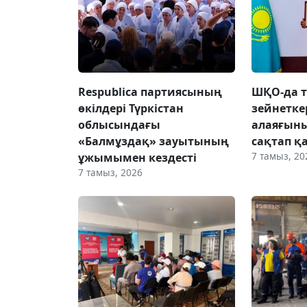
Respublica партиясының
ШҚО-да т
өкілдері Түркістан
зейнетке
облысындағы
алаяғын
«Балмұздақ» зауытының
сақтап қ
7 тамыз, 20
ұжымымен кездесті
7 тамыз, 2026