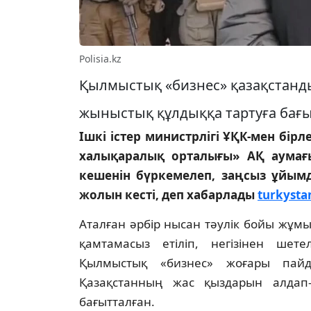
Polisia.kz
Қылмыстық «бизнес» қазақстанд
жыныстық құлдыққа тартуға бағы
Ішкі істер министрлігі ҰҚК-мен бір
халықаралық орталығы» АҚ аумағ
кешенін бүркемелеп, заңсыз ұйым
жолын кесті, деп хабарлады
turkysta
Аталған әрбір нысан тәулік бойы жұмы
қамтамасыз етіліп, негізінен шет
Қылмыстық «бизнес» жоғары пай
Қазақстанның жас қыздарын алдап
бағытталған.