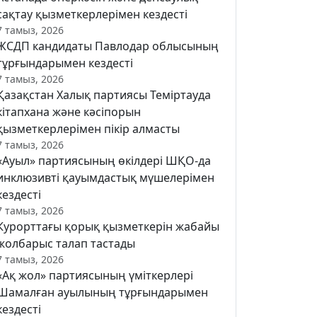
сақтау қызметкерлерімен кездесті
7 тамыз, 2026
ЖСДП кандидаты Павлодар облысының
тұрғындарымен кездесті
7 тамыз, 2026
Қазақстан Халық партиясы Теміртауда
кітапхана және кәсіпорын
қызметкерлерімен пікір алмасты
7 тамыз, 2026
«Ауыл» партиясының өкілдері ШҚО-да
инклюзивті қауымдастық мүшелерімен
кездесті
7 тамыз, 2026
Курорттағы қорық қызметкерін жабайы
жолбарыс талап тастады
7 тамыз, 2026
«Ақ жол» партиясының үміткерлері
Шамалған ауылының тұрғындарымен
кездесті