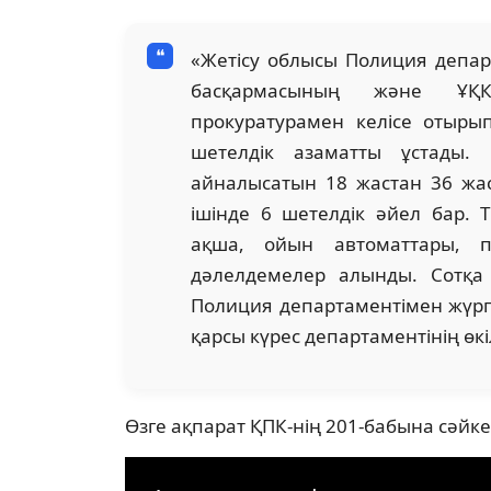
«Жетісу облысы Полиция депар
басқармасының және ҰҚК
прокуратурамен келісе отырып,
шетелдік азаматты ұстады. 
айналысатын 18 жастан 36 жасқ
ішінде 6 шетелдік әйел бар. 
ақша, ойын автоматтары, п
дәлелдемелер алынды. Сотқа 
Полиция департаментімен жүргі
қарсы күрес департаментінің өк
Өзге ақпарат ҚПК-нің 201-бабына сәйк