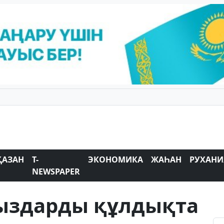
ҚАЗАН
T-
ЭКОНОМИКА
ЖАҺАН
РУХАНИ
NEWSPAPER
қыздарды құлдықта