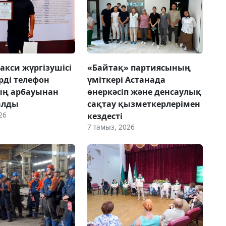
акси жүргізушісі
«Байтақ» партиясының
рді телефон
үміткері Астанада
ың арбауынан
өнеркәсіп және денсаулық
алды
сақтау қызметкерлерімен
26
кездесті
7 тамыз, 2026