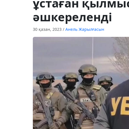
ұстаған қылмы
әшкереленді
30 қазан, 2023
/
Анель Жарылғасын