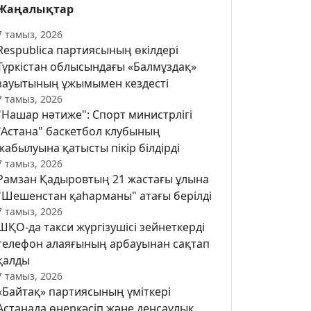
Жаңалықтар
7 тамыз, 2026
Respublica партиясының өкілдері
Түркістан облысындағы «Балмұздақ»
зауытының ұжымымен кездесті
7 тамыз, 2026
"Нашар нәтиже": Спорт министрлігі
"Астана" баскетбол клубының
жабылуына қатысты пікір білдірді
7 тамыз, 2026
Рамзан Қадыровтың 21 жастағы ұлына
"Шешенстан қаһарманы" атағы берілді
7 тамыз, 2026
ШҚО-да такси жүргізушісі зейнеткерді
телефон алаяғының арбауынан сақтап
қалды
7 тамыз, 2026
«Байтақ» партиясының үміткері
Астанада өнеркәсіп және денсаулық