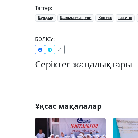
Тэгтер:
Құлдық
Қылмыстық топ
Қорғас
казино
БӨЛІСУ:
Серіктес жаңалықтары
Ұқсас мақалалар