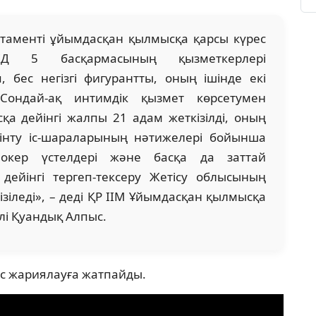
таменті ұйымдасқан қылмысқа қарсы күрес
Д 5 басқармасының қызметкерлері
 бес негізгі фигурантты, оның ішінде екі
Сондай-ақ интимдік қызмет көрсетумен
а дейінгі жалпы 21 адам жеткізілді, оның
Тінту іс-шараларының нәтижелері бойынша
окер үстелдері және басқа да заттай
дейінгі тергеп-тексеру Жетісу облысының
зіледі», – деді ҚР ІІМ Ұйымдасқан қылмысқа
ілі Қуандық Алпыс.
ес жариялауға жатпайды.