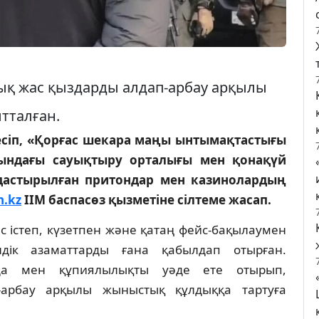
ық жас қыздарды алдап-арбау арқылы
тталған.
лесіп, «Қорғас шекара маңы ынтымақтастығы
ындағы сауықтыру орталығы мен қонақүй
дастырылған притондар мен казинолардың
n.kz
ІІМ баспасөз қызметіне сілтеме жасап.
с істеп, күзетпен және қатаң фейс-бақылаумен
елдік азаматтарды ғана қабылдап отырған.
да мен құпиялылықты уәде ете отырып,
-арбау арқылы жыныстық құлдыққа тартуға