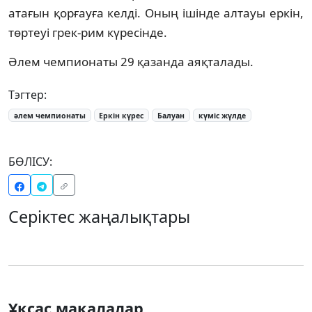
атағын қорғауға келді. Оның ішінде алтауы еркін,
төртеуі грек-рим күресінде.
Әлем чемпионаты 29 қазанда аяқталады.
Тэгтер:
әлем чемпионаты
Еркін күрес
Балуан
күміс жүлде
БӨЛІСУ:
Серіктес жаңалықтары
Ұқсас мақалалар