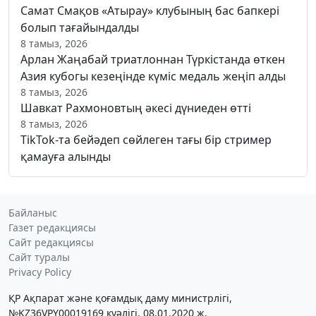
Самат Смақов «Атырау» клубының бас бапкері
болып тағайындалды
8 тамыз, 2026
Арлан Жаңабай триатлоннан Түркістанда өткен
Азия кубогы кезеңінде күміс медаль жеңіп алды
8 тамыз, 2026
Шавкат Рахмоновтың әкесі дүниеден өтті
8 тамыз, 2026
TikTok-та бейәдеп сөйлеген тағы бір стример
қамауға алынды
Байланыс
Газет редакциясы
Сайт редакциясы
Сайт туралы
Privacy Policy
ҚР Ақпарат және қоғамдық даму министрлігі,
№KZ36VPY00019169 куәлігі, 08.01.2020 ж.