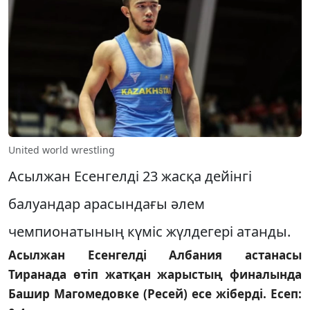
United world wrestling
Асылжан Есенгелді 23 жасқа дейінгі
балуандар арасындағы әлем
чемпионатының күміс жүлдегері атанды.
Асылжан Есенгелді Албания астанасы
Тиранада өтіп жатқан жарыстың финалында
Башир Магомедовке (Ресей) есе жіберді. Есеп: