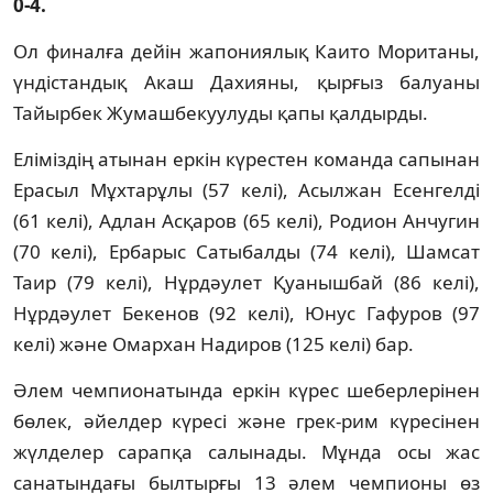
0-4.
Ол финалға дейін жапониялық Каито Моританы,
үндістандық Акаш Дахияны, қырғыз балуаны
Тайырбек Жумашбекуулуды қапы қалдырды.
Еліміздің атынан еркін күрестен команда сапынан
Ерасыл Мұхтарұлы (57 келі), Асылжан Есенгелді
(61 келі), Адлан Асқаров (65 келі), Родион Анчугин
(70 келі), Ербарыс Сатыбалды (74 келі), Шамсат
Таир (79 келі), Нұрдәулет Қуанышбай (86 келі),
Нұрдәулет Бекенов (92 келі), Юнус Гафуров (97
келі) және Омархан Надиров (125 келі) бар.
Әлем чемпионатында еркін күрес шеберлерінен
бөлек, әйелдер күресі және грек-рим күресінен
жүлделер сарапқа салынады. Мұнда осы жас
санатындағы былтырғы 13 әлем чемпионы өз