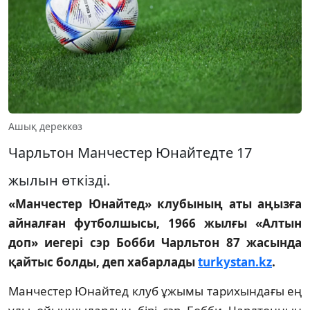
Ашық дереккөз
Чарльтон Манчестер Юнайтедте 17
жылын өткізді.
«Манчестер Юнайтед» клубының аты аңызға
айналған футболшысы, 1966 жылғы «Алтын
доп» иегері сэр Бобби Чарльтон 87 жасында
қайтыс болды, деп хабарлады
turkystan.kz
.
Манчестер Юнайтед клуб ұжымы тарихындағы ең