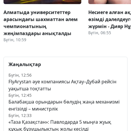
Алматыда университеттер
Несиеге алған 
арасындағы шахматтан әлем
өзімді дәлелдеу
чемпионатының
жүрмін - Дияр Н
Бүгін, 06:55
жеңімпаздары анықталды
Бүгін, 10:59
Жаңалықтар
Бүгін, 12:56
FlyArystan әуе компаниясы Ақтау–Дубай рейсін
уақытша тоқтатты
Бүгін, 12:45
Балабақша орындарын бөлудің жаңа механизмі
енгізілді – министрлік
Бүгін, 12:33
«Таза Қазақстан»: Павлодарда 5 мыңға жуық
құқық бұзушылықтың жолы кесілді