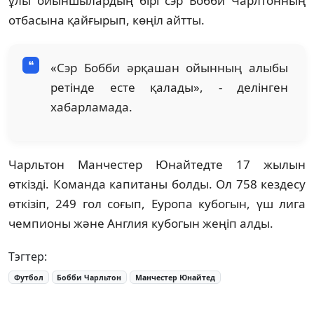
ұлы ойыншылардың бірі сэр Бобби Чарлтонның
отбасына қайғырып, көңіл айтты.
«Сэр Бобби әрқашан ойынның алыбы
ретінде есте қалады», - делінген
хабарламада.
Чарльтон Манчестер Юнайтедте 17 жылын
өткізді. Команда капитаны болды. Ол 758 кездесу
өткізіп, 249 гол соғып, Еуропа кубогын, үш лига
чемпионы және Англия кубогын жеңіп алды.
Тэгтер:
Футбол
Бобби Чарльтон
Манчестер Юнайтед