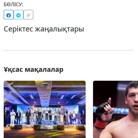
БӨЛІСУ:
Серіктес жаңалықтары
Ұқсас мақалалар