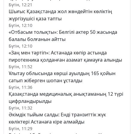
Бүгін, 12:21
Шығыс Қазақстанда жол жөндейтін көліктің
жүргізушісі қаза тапты
Бүгін, 12:10
«Отбасым толықты»: Белгілі актер 50 жасында
балалы болғанын айтты
Бүгін, 12:10
«Заң мен тәртіп»: Астанада көпір астында
пиротехника қолданған азамат қамауға алынды
Бүгін, 11:52
Ұлытау облысында көрші ауылдың 165 қойын
сатып жіберген шопан ұсталды
Бүгін, 11:36
Қазақстанда медициналық анықтаманың 12 түрі
цифрландырылды
Бүгін, 11:32
Әкімдік тыйым салды: Енді транзиттік жүк
көліктері Астанаға кіре алмайды
Бүгін, 11:29