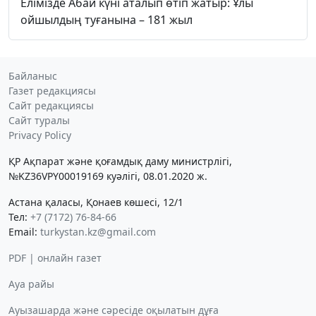
Елімізде Абай күні аталып өтіп жатыр: Ұлы
ойшылдың туғанына – 181 жыл
Байланыс
Газет редакциясы
Сайт редакциясы
Сайт туралы
Privacy Policy
ҚР Ақпарат және қоғамдық даму министрлігі,
№KZ36VPY00019169 куәлігі, 08.01.2020 ж.
Астана қаласы, Қонаев көшесі, 12/1
Тел:
+7 (7172) 76-84-66
Email:
turkystan.kz@gmail.com
PDF | онлайн газет
Ауа райы
Ауызашарда және сәресіде оқылатын дұға