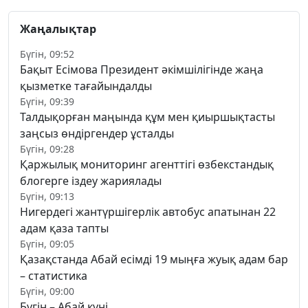
Жаңалықтар
Бүгін, 09:52
Бақыт Есімова Президент әкімшілігінде жаңа
қызметке тағайындалды
Бүгін, 09:39
Талдықорған маңында құм мен қиыршықтасты
заңсыз өндіргендер ұсталды
Бүгін, 09:28
Қаржылық мониторинг агенттігі өзбекстандық
блогерге іздеу жариялады
Бүгін, 09:13
Нигердегі жантүршігерлік автобус апатынан 22
адам қаза тапты
Бүгін, 09:05
Қазақстанда Абай есімді 19 мыңға жуық адам бар
– статистика
Бүгін, 09:00
Бүгін – Абай күні