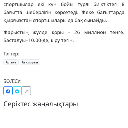
спортшылар екі күн бойы түрлі биіктіктегі 8
бағытта шеберлігін көрсетеді. Жеке бағыттарда
Қырғызстан спортшылары да бақ сынайды.
Жарыстың жүлде қоры – 26 миллион теңге.
Басталуы–10.00-де, кіру тегін.
Тэгтер:
Астана
Ат спорты
БӨЛІСУ:
Серіктес жаңалықтары