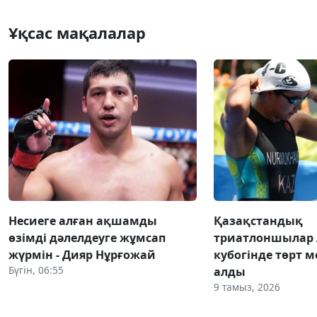
Ұқсас мақалалар
Несиеге алған ақшамды
Қазақстандық
өзімді дәлелдеуге жұмсап
триатлоншылар 
жүрмін - Дияр Нұрғожай
кубогінде төрт 
Бүгін, 06:55
алды
9 тамыз, 2026