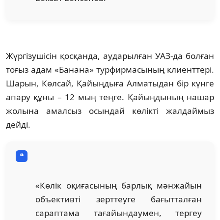
Жүргізушісін қосқанда, аударылған УАЗ-да болған
тоғыз адам «Банана» турфирмасының клиенттері.
Шарын, Көлсай, Қайыңдыға Алматыдан бір күнге
апару құны – 12 мың теңге. Қайыңдының нашар
жолына амалсыз осындай көлікті жалдаймыз
дейді.
«Көлік оқиғасының барлық мәнжайын
объективті зерттеуге бағытталған
сараптама тағайындаумен, тергеу