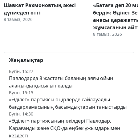
Шавкат Рахмоновтың әкесі
«Батаға деп 20 
дүниеден өтті
берді»: Әділет З
8 тамыз, 2026
анасы қаражатт
жұмсағанын ай
8 тамыз, 2026
Жаңалықтар
Бүгін, 15:27
Павлодарда 8 жастағы баланың аяғы ойын
алаңында қысылып қалды
Бүгін, 15:15
«Әділет» партиясы өңірлерде сайлауалды
бағдарламасының басымдықтарын таныстырды
Бүгін, 14:30
«Әділет» партиясының өкілдері Павлодар,
Қарағанды және СҚО-да еңбек ұжымдарымен
кездесті