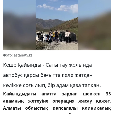
Фото: astanatv.kz
Кеше Қайыңды - Саты тау жолында
автобус қарсы бағытта келе жатқан
көлікке соғылып, бір адам қаза тапқан.
Қайыңдыдағы апатта зардап шеккен 35
адамның жетеуіне операция жасау қажет.
Алматы облыстық көпсалалы клиникалық