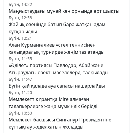
Бүгін, 14:22
Маңғыстаудағы мұнай кен орнында өрт шықты
Бүгін, 12:58
Жайық өзенінде батып бара жатқан адам
құтқарылды
Бүгін, 12:21
Алан Құрманғалиев үстел теннисінен
халықаралық турнирде жеңімпаз атанды
Бүгін, 11:55
«Әділет» партиясы Павлодар, Абай және
Атыраудағы өзекті мәселелерді талқылады
Бүгін, 11:47
Бүгін қай қалада ауа сапасы нашарлайды
Бүгін, 11:20
Мемлекеттік грантқа іліге алмаған
талапкерлерге жаңа мүмкіндік берілді
Бүгін, 10:50
Мемлекет басшысы Сингапур Президентіне
құттықтау жеделхатын жолдады