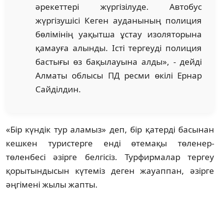
әрекеттері жүргізілуде. Автобус
жүргізушісі Кеген ауданының полиция
бөлімінің уақытша ұстау изоляторына
қамауға алынды. Істі тергеуді полиция
бастығы өз бақылауына алды», - дейді
Алматы облысы ПД ресми өкілі Ернар
Сайділдин.
«Бір күндік тур аламыз» деп, бір қатерді басынан
кешкен туристерге енді өтемақы төленер-
төленбесі әзірге белгісіз. Турфирмалар тергеу
қорытындысын күтеміз деген жауаппан, әзірге
әңгімені жылы жапты.