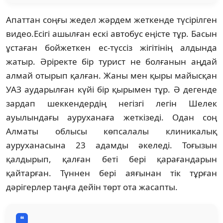
Апаттан соңғы жедел жәрдем жеткенде түсірілген
видео.Есігі ашылған ескі автобус еңісте тұр. Басын
ұстаған бойжеткен ес-түссіз жігітінің алдында
жатыр. Әріректе бір турист не болғанын аңдай
алмай отырып қалған. Жаны мен қыры майысқан
УАЗ аударылған күйі бір қырымен тұр. Ә дегенде
зардап шеккендердің негізгі легін Шелек
ауылындағы ауруханаға жеткізеді. Одан соң
Алматы облысы көпсалалы клиникалық
ауруханасына 23 адамды әкеледі. Тоғызын
қалдырып, қалған беті бері қарағандарын
қайтарған. Түннен бері аяғынан тік тұрған
дәрігерлер таңға дейін төрт ота жасапты.