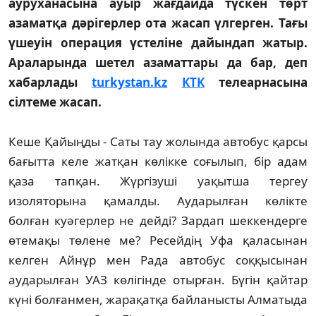
ауруханасына ауыр жағдайда түскен төрт
азаматқа дәрігерлер ота жасап үлгерген. Тағы
үшеуін операция үстеліне дайындап жатыр.
Араларында шетел азаматтары да бар, деп
хабарлады
turkystan.kz
КТК
телеарнасына
сілтеме жасап.
Кеше Қайыңды - Саты тау жолында автобус қарсы
бағытта келе жатқан көлікке соғылып, бір адам
қаза тапқан. Жүргізуші уақытша тергеу
изоляторына қамалды. Аударылған көлікте
болған куәгерлер не дейді? Зардап шеккендерге
өтемақы төлене ме? Ресейдің Уфа қаласынан
келген Айнұр мен Рада автобус соққысынан
аударылған УАЗ көлігінде отырған. Бүгін қайтар
күні болғанмен, жарақатқа байланысты Алматыда