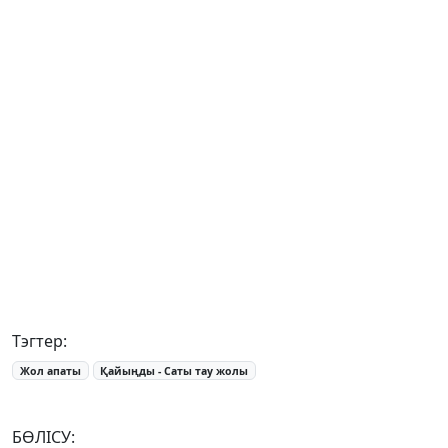
Тэгтер:
Жол апаты
Қайыңды - Саты тау жолы
БӨЛІСУ: