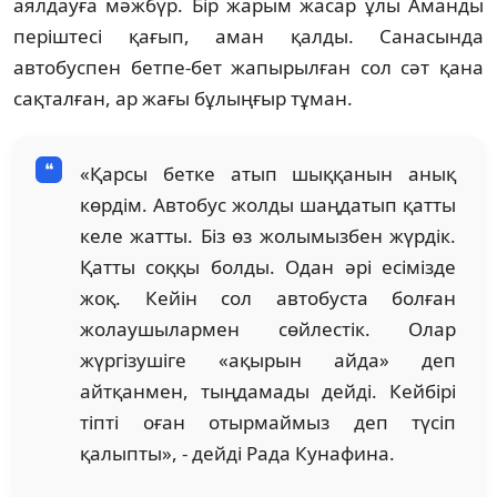
аялдауға мәжбүр. Бір жарым жасар ұлы Аманды
періштесі қағып, аман қалды. Санасында
автобуспен бетпе-бет жапырылған сол сәт қана
сақталған, ар жағы бұлыңғыр тұман.
«Қарсы бетке атып шыққанын анық
көрдім. Автобус жолды шаңдатып қатты
келе жатты. Біз өз жолымызбен жүрдік.
Қатты соққы болды. Одан әрі есімізде
жоқ. Кейін сол автобуста болған
жолаушылармен сөйлестік. Олар
жүргізушіге «ақырын айда» деп
айтқанмен, тыңдамады дейді. Кейбірі
тіпті оған отырмаймыз деп түсіп
қалыпты», - дейді Рада Кунафина.