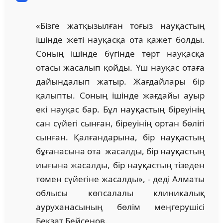
«Бізге жатқызылған тоғыз науқастың
ішінде жеті науқасқа ота қажет болды.
Соның ішінде бүгінде төрт науқасқа
отасы жасалып қойды. Үш науқас отаға
дайындалып жатыр. Жағдайлары бір
қалыпты. Соның ішінде жағдайы ауыр
екі науқас бар. Бұл науқастың біреуінің
сан сүйегі сынған, біреуінің ортан бөлігі
сынған. Қалғандарына, бір науқастың
бұғанасына ота жасалды, бір науқастың
иығына жасалды, бір науқастың тізеден
төмен сүйегіне жасалды», - деді Алматы
облысы көпсалалы клиникалық
ауруханасының бөлім меңгерушісі
Бекзат Бейсенов.