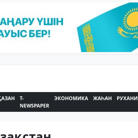
ҚАЗАН
T-
ЭКОНОМИКА
ЖАҺАН
РУХАНИ
NEWSPAPER
азақстан