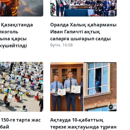
к Қазақстанда
Оралда Халық қаһарманы
лкоголь
Иван Гапичті ақтық
ына қарсы
сапарға шығарып салды
Бүгін, 16:08
күшейтілді
150-ге тарта жас
Ақтауда 10-қабаттың
Абай
терезе жақтауында тұрған