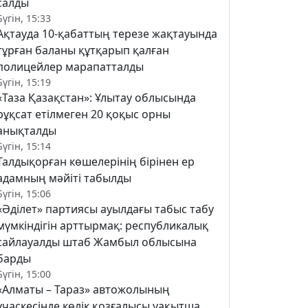
салды
Бүгін, 15:33
Ақтауда 10-қабаттың терезе жақтауында
тұрған баланы құтқарып қалған
полицейлер марапатталды
Бүгін, 15:19
«Таза Қазақстан»: Ұлытау облысында
рұқсат етілмеген 20 қоқыс орны
анықталды
Бүгін, 15:14
Талдықорған көшелерінің бірінен ер
адамның мәйіті табылды
Бүгін, 15:06
«Әділет» партиясы ауылдағы табыс табу
мүмкіндігін арттырмақ: республикалық
сайлауалды штаб Жамбыл облысына
барды
Бүгін, 15:00
«Алматы – Тараз» автожолының
учаскесінде көлік қозғалысы уақытша