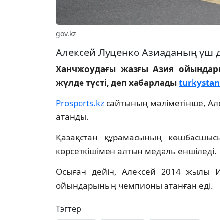
gov.kz
Алексей Луценко Азиаданың үш д
Ханчжоудағы жазғы Азия ойындар
жүлде түсті, деп хабарлады
turkystan
Prosports.kz
сайтының мәліметінше, Ал
атанды.
Қазақстан құрамасының көшбасшысы
көрсеткішімен алтын медаль еншіледі.
Осыған дейін, Алексей 2014 жылы 
ойындарының чемпионы атанған еді.
Тэгтер: