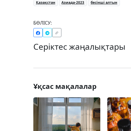
Қазақстан
Азиада-2023
бесінші алтын
БӨЛІСУ:
Серіктес жаңалықтары
Ұқсас мақалалар