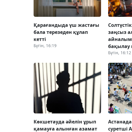
Қарағандыда үш жастағы
Солтүсті
бала терезеден құлап
заңсыз а
кетті
айналым
Бүгін, 16:19
бақылау 
Бүгін, 16:12
Көкшетауда әйелін ұрып
Астанада 
қамауға алынған азамат
суретші 