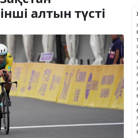
нші алтын түсті