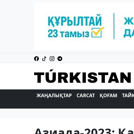
ЖАҢАЛЫҚТАР
САЯСАТ
ҚОҒАМ
ТАЙ
Азиада-2023: Қ