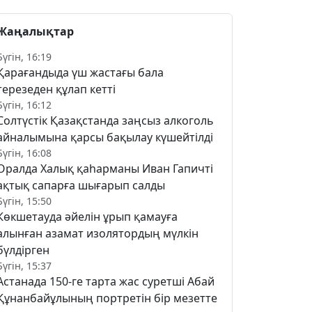
Жаңалықтар
Бүгін, 16:19
Қарағандыда үш жастағы бала
терезеден құлап кетті
Бүгін, 16:12
Солтүстік Қазақстанда заңсыз алкоголь
айналымына қарсы бақылау күшейтілді
Бүгін, 16:08
Оралда Халық қаһарманы Иван Гапичті
ақтық сапарға шығарып салды
Бүгін, 15:50
Көкшетауда әйелін ұрып қамауға
алынған азамат изолятордың мүлкін
бүлдірген
Бүгін, 15:37
Астанада 150-ге тарта жас суретші Абай
Құнанбайұлының портретін бір мезетте