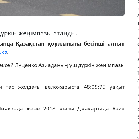
үркін жеңімпазы атанды.
ында Қазақстан қоржынына бесінші алтын
.kz
.
ексей Луценко Азиаданың үш дүркін жеңімпазы
 тас жолдағы веложарыста 48:05:75 уақыт
Инчхонда және 2018 жылы Джакартада Азия