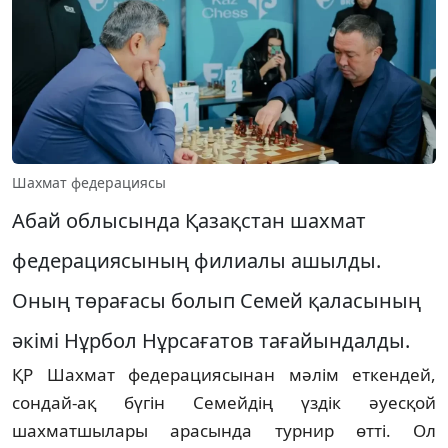
Шахмат федерациясы
Абай облысында Қазақстан шахмат
федерациясының филиалы ашылды.
Оның төрағасы болып Семей қаласының
әкімі Нұрбол Нұрсағатов тағайындалды.
ҚР Шахмат федерациясынан мәлім еткендей,
сондай-ақ бүгін Семейдің үздік әуесқой
шахматшылары арасында турнир өтті. Ол