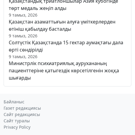
Қазақстандық триатлоншылар Азия кубогінде
төрт медаль жеңіп алды
9 тамыз, 2026
Қазақстан азаматтығын алуға үміткерлерден
өтініш қабылдау басталды
9 тамыз, 2026
Солтүстік Қазақстанда 15 гектар аумақтағы дала
өрті сөндірілді
9 тамыз, 2026
Министрлік психиатриялық аурухананың
пациенттеріне қатыгездік көрсетілгенін жоққа
шығарды
Байланыс
Газет редакциясы
Сайт редакциясы
Сайт туралы
Privacy Policy