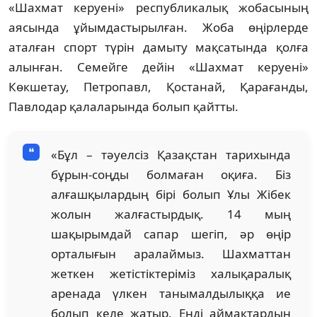
«Шахмат керуені» республикалық жобасының
аясында ұйымдастырылған. Жоба өңірлерде
аталған спорт түрін дамыту мақсатында қолға
алынған. Семейге дейін «Шахмат керуені»
Көкшетау, Петропавл, Қостанай, Қарағанды,
Павлодар қалаларында болып қайтты.
«Бұл – тәуелсіз Қазақстан тарихында
бұрын-соңды болмаған оқиға. Біз
алғашқылардың бірі болып Ұлы Жібек
жолын жалғастырдық. 14 мың
шақырымдай сапар шегіп, әр өңір
орталығын аралаймыз. Шахматтан
жеткен жетістіктеріміз халықаралық
аренада үлкен танымалдылыққа ие
болып келе жатыр. Енді аймақтардың