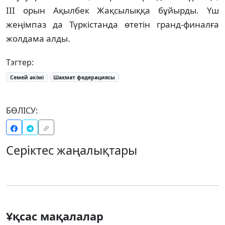
III орын Ақылбек Жақсылыққа бұйырды. Үш
жеңімпаз да Түркістанда өтетін гранд-финалға
жолдама алды.
Тэгтер:
Семей әкімі
Шахмат федерациясы
БӨЛІСУ:
Серіктес жаңалықтары
Ұқсас мақалалар