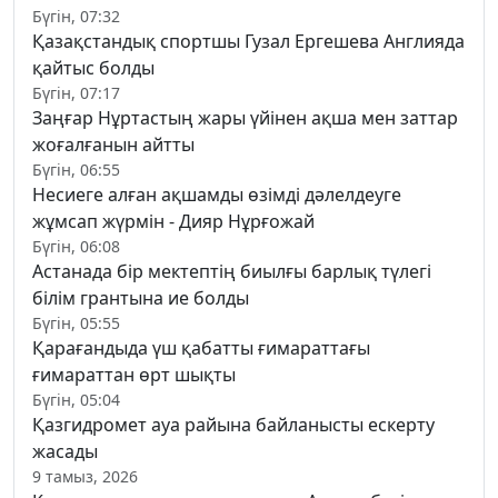
Бүгін, 07:32
Қазақстандық спортшы Гузал Ергешева Англияда
қайтыс болды
Бүгін, 07:17
Заңғар Нұртастың жары үйінен ақша мен заттар
жоғалғанын айтты
Бүгін, 06:55
Несиеге алған ақшамды өзімді дәлелдеуге
жұмсап жүрмін - Дияр Нұрғожай
Бүгін, 06:08
Астанада бір мектептің биылғы барлық түлегі
білім грантына ие болды
Бүгін, 05:55
Қарағандыда үш қабатты ғимараттағы
ғимараттан өрт шықты
Бүгін, 05:04
Қазгидромет ауа райына байланысты ескерту
жасады
9 тамыз, 2026