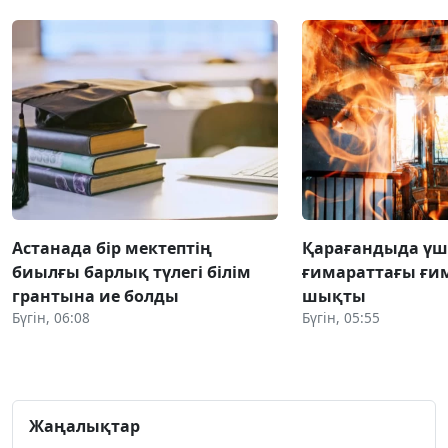
Астанада бір мектептің
Қарағандыда үш
биылғы барлық түлегі білім
ғимараттағы ғи
грантына ие болды
шықты
Бүгін, 06:08
Бүгін, 05:55
Жаңалықтар