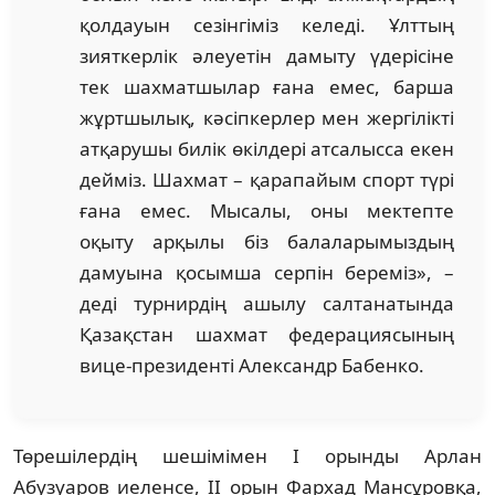
қолдауын сезінгіміз келеді. Ұлттың
зияткерлік әлеуетін дамыту үдерісіне
тек шахматшылар ғана емес, барша
жұртшылық, кәсіпкерлер мен жергілікті
атқарушы билік өкілдері атсалысса екен
дейміз. Шахмат – қарапайым спорт түрі
ғана емес. Мысалы, оны мектепте
оқыту арқылы біз балаларымыздың
дамуына қосымша серпін береміз», –
деді турнирдің ашылу салтанатында
Қазақстан шахмат федерациясының
вице-президенті Александр Бабенко.
Төрешілердің шешімімен I орынды Арлан
Абузуаров иеленсе, II орын Фархад Мансұровқа,