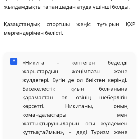
жылдамдықты тапаншадан атуда үшінші болды.
Қазақстандық спортшы жеңіс тұғырын ҚХР
мергендерімен бөлісті.
«Никита - көптеген беделді
жарыстардың жеңімпазы және
жүлдегері. Бүгін де ол биіктен көрінді.
Бәсекелестік қиын болғанына
қарамастан ол өзінің шеберлігін
көрсетті. Никитаны, оның
командаластары мен
жаттықтырушыларын осы жүлдемен
құттықтаймын», – деді Туризм және