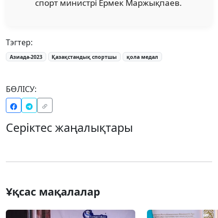
спорт министрі Ермек Маржықпаев.
Тэгтер:
Азиада-2023
Қазақстандық спортшы
қола медал
БӨЛІСУ:
Серіктес жаңалықтары
Ұқсас мақалалар