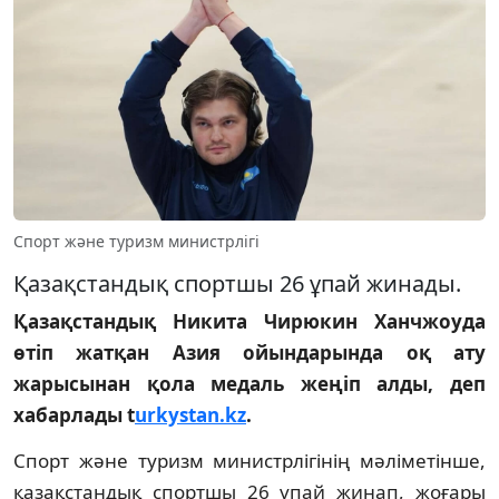
Спорт және туризм министрлігі
Қазақстандық спортшы 26 ұпай жинады.
Қазақстандық Никита Чирюкин Ханчжоуда
өтіп жатқан Азия ойындарында оқ ату
жарысынан қола медаль жеңіп алды, деп
хабарлады t
urkystan.kz
.
Спорт және туризм министрлігінің мәліметінше,
қазақстандық спортшы 26 ұпай жинап, жоғары