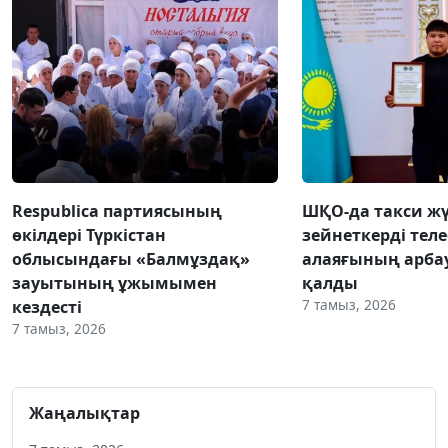
Respublica партиясының
ШҚО-да такси жү
өкілдері Түркістан
зейнеткерді тел
облысындағы «Балмұздақ»
алаяғының арба
зауытының ұжымымен
қалды
7 тамыз, 2026
кездесті
7 тамыз, 2026
Жаңалықтар