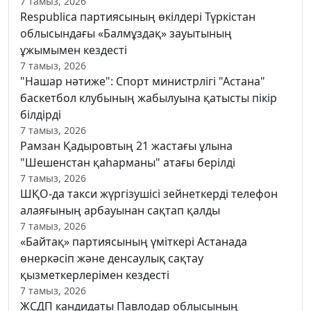
7 тамыз, 2026
Respublica партиясының өкілдері Түркістан
облысындағы «Балмұздақ» зауытының
ұжымымен кездесті
7 тамыз, 2026
"Нашар нәтиже": Спорт министрлігі "Астана"
баскетбол клубының жабылуына қатысты пікір
білдірді
7 тамыз, 2026
Рамзан Қадыровтың 21 жастағы ұлына
"Шешенстан қаһарманы" атағы берілді
7 тамыз, 2026
ШҚО-да такси жүргізушісі зейнеткерді телефон
алаяғының арбауынан сақтап қалды
7 тамыз, 2026
«Байтақ» партиясының үміткері Астанада
өнеркәсіп және денсаулық сақтау
қызметкерлерімен кездесті
7 тамыз, 2026
ЖСДП кандидаты Павлодар облысының