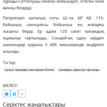
сұрады.Сотталушы кінәсін мойындап, істеген ісіне
өкініш білдірді.
Петропавл қалалық соты Ш.-ға ҚР ҚК 115-
бабының санкциясы бойынша ең жоғарғы
жазаны берді. Ер адам 120 сағат қоғамдық
жұмысқа тартылады. Сондай-ақ одан зардап
шеккендер қорына 5 АЕК мөлшерінде өндіріліп
алынды.
Тэгтер:
қызын терезеден лақтырмақ болған
қоғамдық жұмысқа тартылды
БӨЛІСУ:
Серіктес жаңалықтары