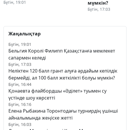
Бүгін, 19:01
мүмкін?
Бүгін, 17:03
Жаңалықтар
Бүгін, 19:01
Бельгия Королі Филипп Қазақстанға мемлекет
сапармен келеді
Бүгін, 17:03
Неліктен 120 балл грант алуға әрдайым кепілдік
бермейді, ал 100 балл жеткілікті болуы мүмкін?
Бүгін, 16:44
Қонаевта флайбордшы «Әділет» туымен су
үстінде шоу көрсетті
Бүгін, 16:16
Елена Рыбакина Торонтодағы турнирдің үшінші
айналымында жеңіске жетті
Бүгін, 16:03