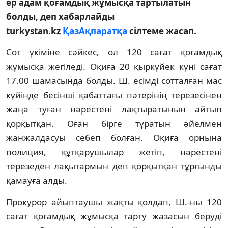
ер адам қоғамдық жұмысқа тартылатын
болды, деп хабарлайды
turkystan.kz
ҚазАқпаратқа
сілтеме жасап.
Сот үкіміне сәйкес, ол 120 сағат қоғамдық
жұмысқа жегіледі. Оқиға 20 қыркүйек күні сағат
17.00 шамасында болды. Ш. есімді сотталған мас
күйінде бесінші қабаттағы пәтерінің терезесінен
жаңа туған нәрестені лақтыратынын айтып
қорқытқан. Оған бірге тұратын әйелмен
жанжалдасуы себеп болған. Оқиға орнына
полиция, құтқарушылар жетіп, нәрестені
терезеден лақытармын деп қорқытқан тұрғынды
қамауға алды.
Прокурор айыптаушы жақты қолдап, Ш.-ны 120
сағат қоғамдық жұмысқа тарту жазасын беруді