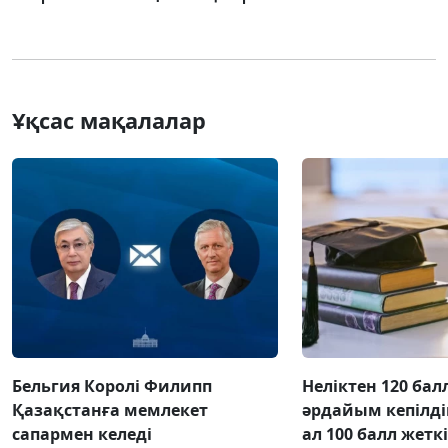
Ұқсас мақалалар
Бельгия Королі Филипп
Неліктен 120 бал
Қазақстанға мемлекет
әрдайым кепілді
сапармен келеді
ал 100 балл жетк