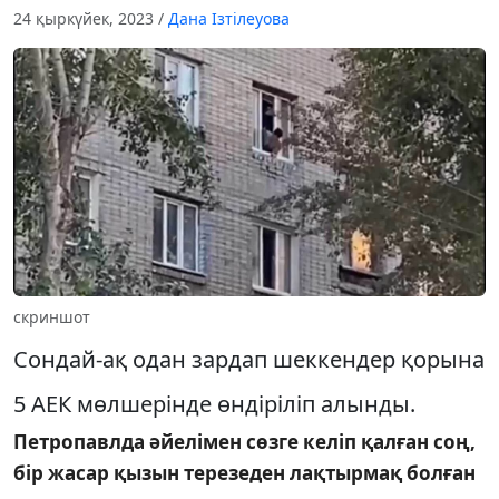
24 қыркүйек, 2023
/
Дана Ізтілеуова
скриншот
Сондай-ақ одан зардап шеккендер қорына
5 АЕК мөлшерінде өндіріліп алынды.
Петропавлда әйелімен сөзге келіп қалған соң,
бір жасар қызын терезеден лақтырмақ болған