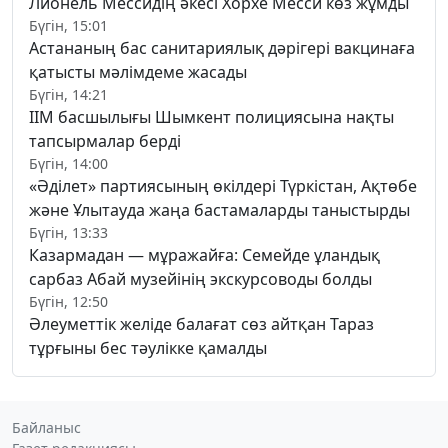
Лионель Мессидің әкесі Хорхе Месси көз жұмды
Бүгін, 15:01
Астананың бас санитариялық дәрігері вакцинаға
қатысты мәлімдеме жасады
Бүгін, 14:21
ІІМ басшылығы Шымкент полициясына нақты
тапсырмалар берді
Бүгін, 14:00
«Әділет» партиясының өкілдері Түркістан, Ақтөбе
және Ұлытауда жаңа бастамаларды таныстырды
Бүгін, 13:33
Казармадан — мұражайға: Семейде ұландық
сарбаз Абай музейінің экскурсоводы болды
Бүгін, 12:50
Әлеуметтік желіде балағат сөз айтқан Тараз
тұрғыны бес тәулікке қамалды
Байланыс