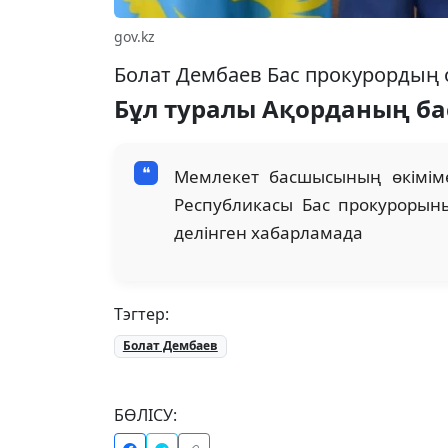
gov.kz
Болат Дембаев Бас прокурордың
Бұл туралы Ақорданың бас
Мемлекет басшысының өкімім
Республикасы Бас прокурорын
делінген хабарламада
Тэгтер:
Болат Дембаев
БӨЛІСУ: