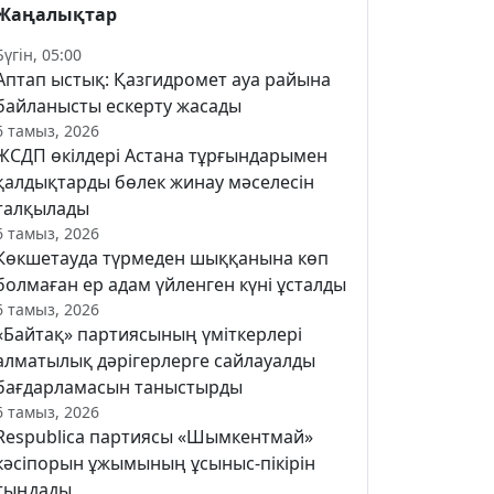
Жаңалықтар
Бүгін, 05:00
Аптап ыстық: Қазгидромет ауа райына
байланысты ескерту жасады
6 тамыз, 2026
ЖСДП өкілдері Астана тұрғындарымен
қалдықтарды бөлек жинау мәселесін
талқылады
6 тамыз, 2026
Көкшетауда түрмеден шыққанына көп
болмаған ер адам үйленген күні ұсталды
6 тамыз, 2026
«Байтақ» партиясының үміткерлері
алматылық дәрігерлерге сайлауалды
бағдарламасын таныстырды
6 тамыз, 2026
Respublica партиясы «Шымкентмай»
кәсіпорын ұжымының ұсыныс-пікірін
тыңдады