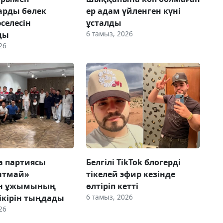
арды бөлек
ер адам үйленген күні
селесін
ұсталды
6 тамыз, 2026
ды
26
ca партиясы
Белгілі TikTok блогерді
нтмай»
тікелей эфир кезінде
ын ұжымының
өлтіріп кетті
6 тамыз, 2026
ікірін тыңдады
26