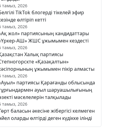
6 тамыз, 2026
Белгілі TikTok блогерді тікелей эфир
кезінде өлтіріп кетті
6 тамыз, 2026
«Ақ жол» партиясының кандидаттары
«Үркер-АШ» ЖШС ұжымымен кездесті
6 тамыз, 2026
Қазақстан Халық партиясы
Степногорскте «Қазақалтын»
кәсіпорнының ұжымымен пікір алмасты
6 тамыз, 2026
«Ауыл» партиясы Қарағанды облысында
тұрғындармен ауыл шаруашылығының
өзекті мәселелерін талқылады
6 тамыз, 2026
Төрт баласын әкесіне жібергісі келмеген
әйел оларды өлтірді деген күдікке ілінді