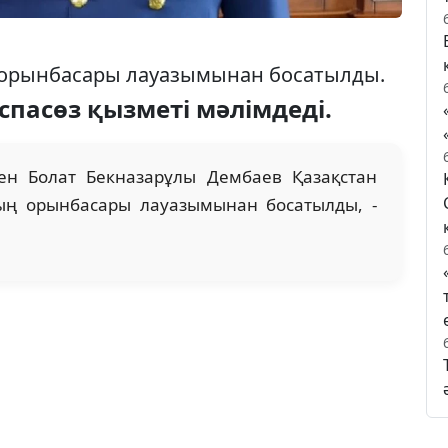
 орынбасары лауазымынан босатылды.
пасөз қызметі мәлімдеді.
ен Болат Бекназарұлы Дембаев Қазақстан
ың орынбасары лауазымынан босатылды, -