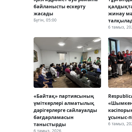
байланысты ескерту
қалдықт
жасады
жинау мә
Бүгін, 05:00
талқыла
6 тамыз, 20
«Байтақ» партиясының
Respubli
үміткерлері алматылық
«Шымке
дәрігерлерге сайлауалды
кәсіпор
бағдарламасын
ұсыныс-п
6 тамыз, 20
таныстырды
6 тамыз, 2026