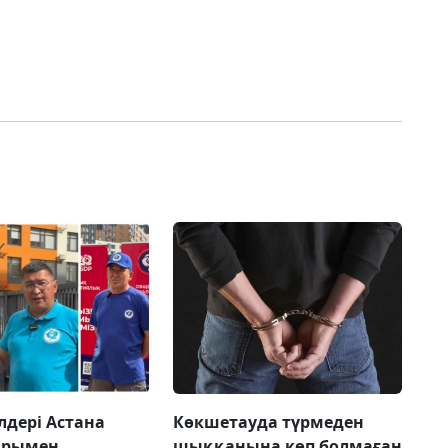
лдері Астана
Көкшетауда түрмеден
арымен
шыққанына көп болмаған