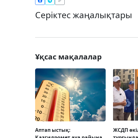
Серіктес жаңалықтары
Ұқсас мақалалар
Аптап ыстық:
ЖСДП өкі
Қазгидромет ауа райына
тұрғынд